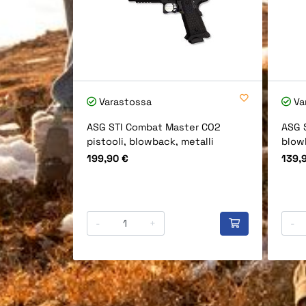
Varastossa
Va
ASG STI Combat Master CO2
ASG 
pistooli, blowback, metalli
blow
Hinta
Hinta
199,90 €
139,
-
+
-