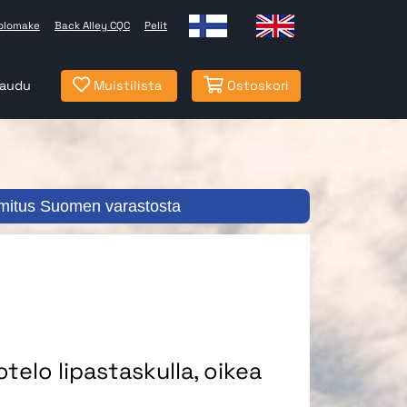
olomake
Back Alley CQC
Pelit
jaudu
Muistilista
Ostoskori
mitus Suomen varastosta
telo lipastaskulla, oikea