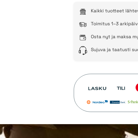
Kaikki tuotteet läht
Toimitus 1–3 arkipäiv
Osta nyt ja maksa my
Sujuva ja taatusti s