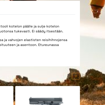
tooli kotelon päälle ja sulje kotelon
 muotonsa tukevasti. Ei säädy itsestään.
a ja vahvojen elastisten reisihihnojensa
 pituuteen ja asentoon. Etureunassa