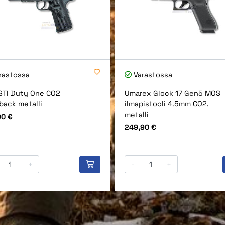
rastossa
Varastossa
STI Duty One CO2
Umarex Glock 17 Gen5 MOS
back metalli
ilmapistooli 4.5mm CO2,
metalli
90 €
Hinta
249,90 €
+
-
+