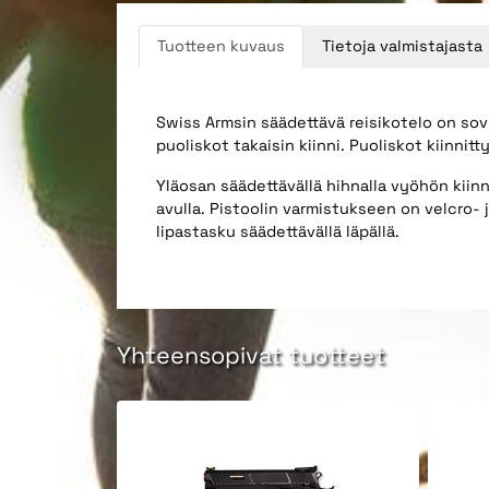
Tuotteen kuvaus
Tietoja valmistajasta
Swiss Armsin säädettävä reisikotelo on sovip
puoliskot takaisin kiinni. Puoliskot kiinnitt
Yläosan säädettävällä hihnalla vyöhön kii
avulla. Pistoolin varmistukseen on velcro-
lipastasku säädettävällä läpällä.
Yhteensopivat tuotteet