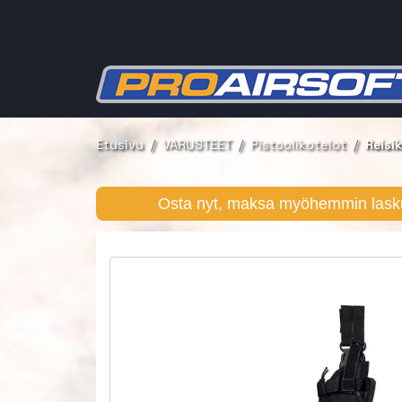
Etusivu
VARUSTEET
Pistoolikotelot
Reisi
Osta nyt, maksa myöhemmin lasku