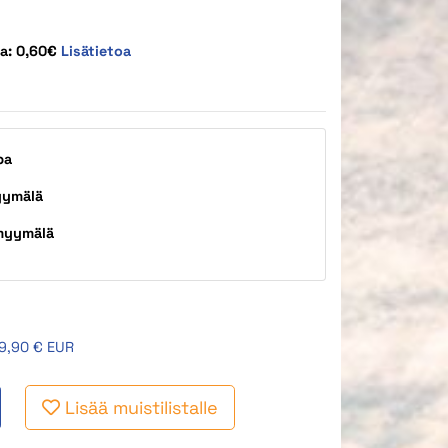
ta: 0,60€
Lisätietoa
pa
yymälä
myymälä
9,90 € EUR
Lisää muistilistalle