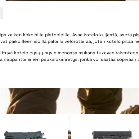
a kaiken kokoisille pistooleille. Avaa kotelo kyljestä, aseta pis
yvät paikoilleen isoilla paloilla velcrotarraa, joten kotelo pitää
nnittyvä kotelo pysyy hyvin menossa mukana tukevan rakenteens
 ja nepparitoiminen peukalokiinnitys, jonka voi säätää sopivaan