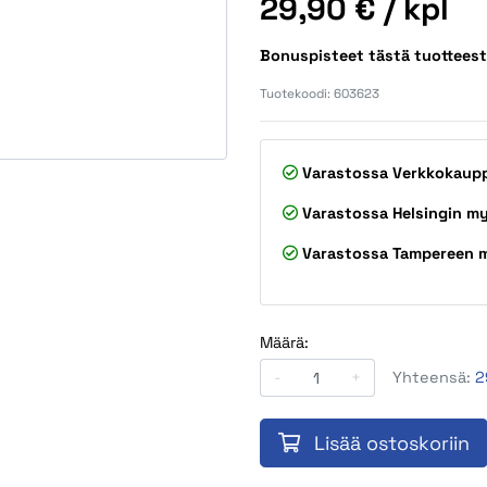
Hinta
29,90 €
/ kpl
Bonuspisteet tästä tuottees
Tuotekoodi:
603623
Varastossa
Verkkokaup
Varastossa
Helsingin m
Varastossa
Tampereen 
Määrä:
-
+
Yhteensä:
2
Lisää ostoskoriin