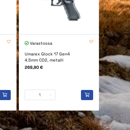
Varastossa
Varastos
Umarex Glock 17 Gen4
ASG STI D
4.5mm CO2, metalli
metalli
Hinta
Hinta
269,90 €
109,90 €
-
+
-