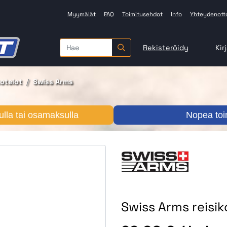
Myymälät
FAQ
Toimitusehdot
Info
Yhteydenott
Rekisteröidy
Kir
kotelot
Swiss Arms
lla tai osamaksulla
Nopea toi
Swiss Arms reisiko