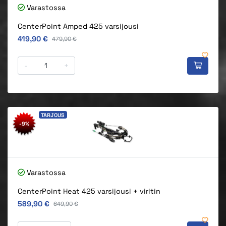
Varastossa
CenterPoint Amped 425 varsijousi
Alkuperäinen hinta
419,90 €
Alkuperäinen hinta
479,90 €
-
+
TARJOUS
-9%
Varastossa
CenterPoint Heat 425 varsijousi + viritin
Alkuperäinen hinta
589,90 €
Alkuperäinen hinta
649,90 €