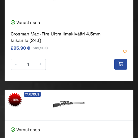
Varastossa
Crosman Mag-Fire Ultra ilmakivääri 4.5mm
kiikarilla (24J)
Alkuperäinen hinta
295,90 €
Alkuperäinen hinta
349,90 €
-
+
TARJOUS
-15%
Varastossa