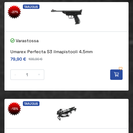
TARJOUS
-27%
Varastossa
Umarex Perfecta S3 ilmapistooli 4.5mm
Alkuperäinen hinta
79,90 €
Alkuperäinen hinta
109,90 €
-
+
TARJOUS
-13%