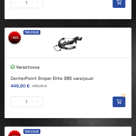
-
+
TARJOUS
-10%
Varastossa
CenterPoint Sniper Elite 385 varsijousi
Alkuperäinen hinta
449,90 €
Alkuperäinen hinta
499,90 €
-
+
TARJOUS