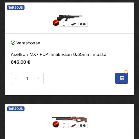
TARJOUS
Varastossa
Aselkon MX7 PCP ilmakivääri 6.35mm, musta
Hinta
645,00 €
-
+
TARJOUS