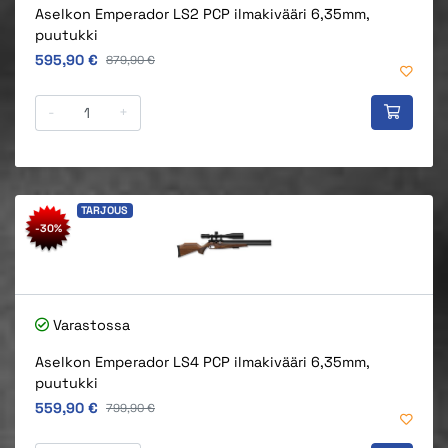
Aselkon Emperador LS2 PCP ilmakivääri 6,35mm,
puutukki
Alkuperäinen hinta
595,90 €
Alkuperäinen hinta
879,90 €
-
+
TARJOUS
-30%
Varastossa
Aselkon Emperador LS4 PCP ilmakivääri 6,35mm,
puutukki
Alkuperäinen hinta
559,90 €
Alkuperäinen hinta
799,90 €