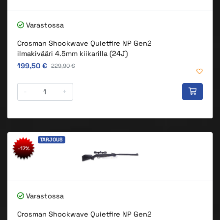
Varastossa
Crosman Shockwave Quietfire NP Gen2
ilmakivääri 4.5mm kiikarilla (24J)
Alkuperäinen hinta
199,50 €
Alkuperäinen hinta
229,90 €
-
+
TARJOUS
-17%
Varastossa
Crosman Shockwave Quietfire NP Gen2