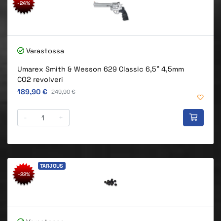
-24%
Varastossa
Umarex Smith & Wesson 629 Classic 6,5" 4,5mm
CO2 revolveri
Alkuperäinen hinta
189,90 €
Alkuperäinen hinta
249,90 €
-
+
TARJOUS
-22%