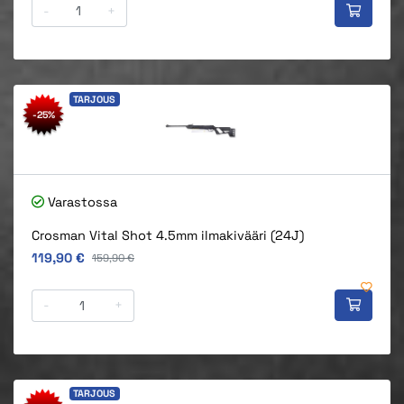
-
+
TARJOUS
-25%
Varastossa
Crosman Vital Shot 4.5mm ilmakivääri (24J)
Alkuperäinen hinta
119,90 €
Alkuperäinen hinta
159,90 €
-
+
TARJOUS