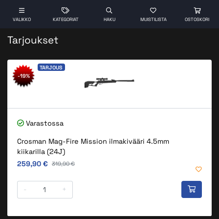
VALIKKO
KATEGORIAT
HAKU
MUISTILISTA
OSTOSKORI
Tarjoukset
TARJOUS
-19%
Varastossa
Crosman Mag-Fire Mission ilmakivääri 4.5mm
kiikarilla (24J)
Alkuperäinen hinta
259,90 €
Alkuperäinen hinta
319,90 €
-
+