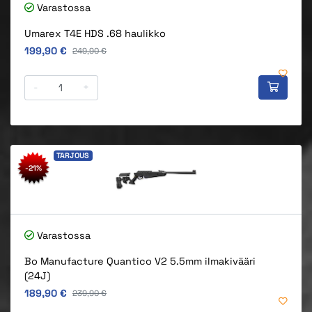
Varastossa
Umarex T4E HDS .68 haulikko
Alkuperäinen hinta
199,90 €
Alkuperäinen hinta
249,90 €
-
+
TARJOUS
-21%
Varastossa
Bo Manufacture Quantico V2 5.5mm ilmakivääri
(24J)
Alkuperäinen hinta
189,90 €
Alkuperäinen hinta
239,90 €