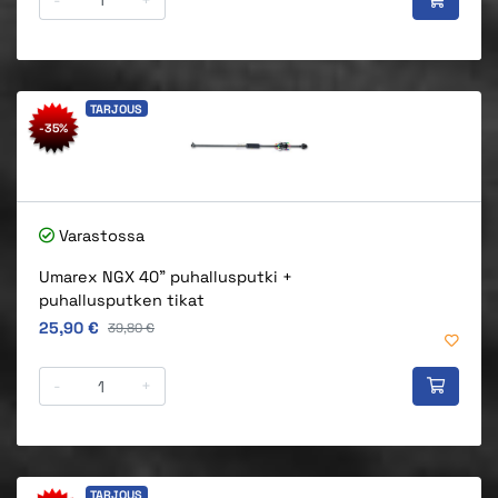
TARJOUS
-35%
Varastossa
Umarex NGX 40" puhallusputki +
puhallusputken tikat
Alkuperäinen hinta
25,90 €
Alkuperäinen hinta
39,80 €
-
+
TARJOUS