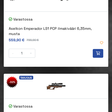
Varastossa
Aselkon Emperador LS1 PCP ilmakivääri 6,35mm,
musta
Alkuperäinen hinta
559,90 €
Alkuperäinen hinta
799,90 €
-
+
TARJOUS
-32%
Varastossa