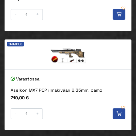
-
+
TARJOUS
Varastossa
Aselkon MX7 PCP ilmakivääri 6.35mm, camo
Hinta
719,00 €
-
+