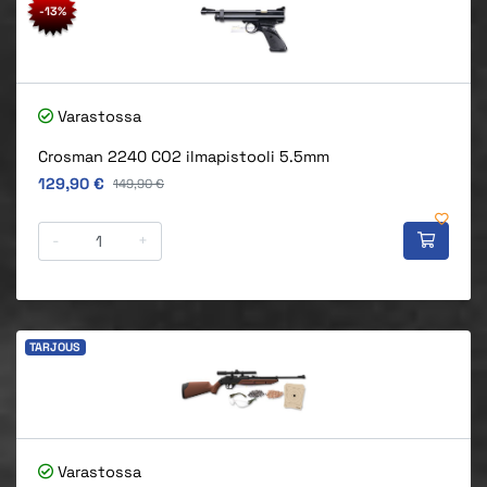
-13%
Varastossa
Crosman 2240 CO2 ilmapistooli 5.5mm
Alkuperäinen hinta
129,90 €
Alkuperäinen hinta
149,90 €
-
+
TARJOUS
Varastossa