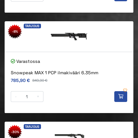
TARJOUS
-8%
Varastossa
Snowpeak MAX 1 PCP ilmakivääri 6.35mm
Alkuperäinen hinta
785,90 €
Alkuperäinen hinta
849,90 €
-
+
TARJOUS
-30%