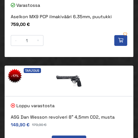
Varastossa
Aselkon MX9 PCP ilmakivääri 6.35mm, puutukki
Hinta
759,00 €
-
+
TARJOUS
-17%
Loppu varastosta
ASG Dan Wesson revolveri 8" 4,5mm CO2, musta
Alkuperäinen hinta
149,90 €
Alkuperäinen hinta
179,90 €