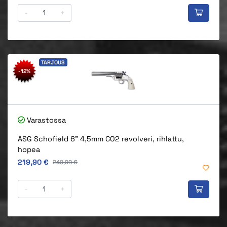
-
+
TARJOUS
-12%
Varastossa
ASG Schofield 6" 4,5mm CO2 revolveri, rihlattu,
hopea
Alkuperäinen hinta
219,90 €
Alkuperäinen hinta
249,90 €
-
+