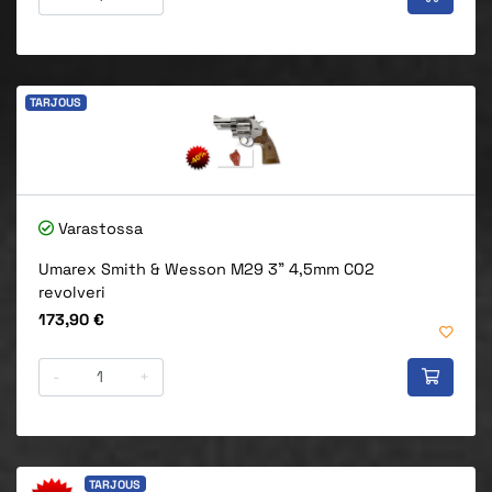
TARJOUS
Varastossa
Umarex Smith & Wesson M29 3" 4,5mm CO2
revolveri
Hinta
173,90 €
-
+
TARJOUS