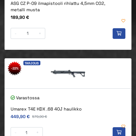
ASG CZ P-09 ilmapistooli rihlattu 4,5mm CO2,
metalli musta
Hinta
189,90 €
-
+
TARJOUS
-22%
Varastossa
Umarex T4E HDX .68 40J haulikko
Alkuperäinen hinta
449,90 €
Alkuperäinen hinta
579,90 €
-
+