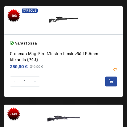
TARJOUS
-19%
Varastossa
Crosman Mag-Fire Mission ilmakivääri 5.5mm
kiikarilla (24J)
Alkuperäinen hinta
259,90 €
Alkuperäinen hinta
319,90 €
-
+
-13%