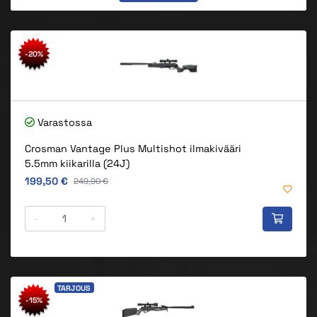
-20%
Varastossa
Crosman Vantage Plus Multishot ilmakivääri
5.5mm kiikarilla (24J)
Alkuperäinen hinta
199,50 €
Alkuperäinen hinta
249,90 €
-
+
TARJOUS
-15%