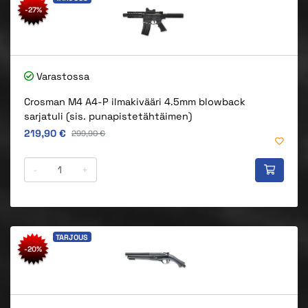
-27%
Varastossa
Crosman M4 A4-P ilmakivääri 4.5mm blowback
sarjatuli (sis. punapistetähtäimen)
Alkuperäinen hinta
219,90 €
Alkuperäinen hinta
299,90 €
-
+
TARJOUS
-20%