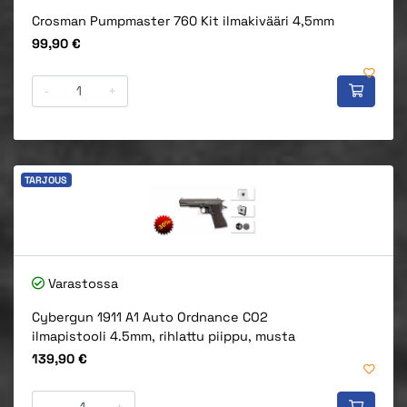
Crosman Pumpmaster 760 Kit ilmakivääri 4,5mm
Hinta
99,90 €
-
+
TARJOUS
Varastossa
Cybergun 1911 A1 Auto Ordnance CO2
ilmapistooli 4.5mm, rihlattu piippu, musta
Hinta
139,90 €
-
+