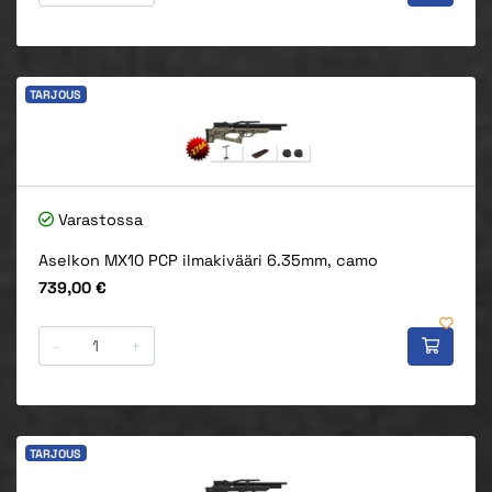
TARJOUS
Varastossa
Aselkon MX10 PCP ilmakivääri 6.35mm, camo
Hinta
739,00 €
-
+
TARJOUS