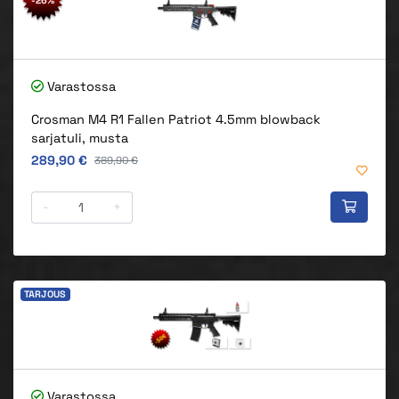
Varastossa
Crosman M4 R1 Fallen Patriot 4.5mm blowback
sarjatuli, musta
Alkuperäinen hinta
289,90 €
Alkuperäinen hinta
389,90 €
-
+
TARJOUS
Varastossa