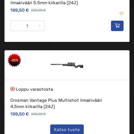
ilmakivääri 5.5mm kiikarilla (24J)
Alkuperäinen hinta
199,50 €
Alkuperäinen hinta
239,90 €
-
+
-20%
Loppu varastosta
Crosman Vantage Plus Multishot ilmakivääri
4.5mm kiikarilla (24J)
Alkuperäinen hinta
199,50 €
Alkuperäinen hinta
249,90 €
Katso tuote