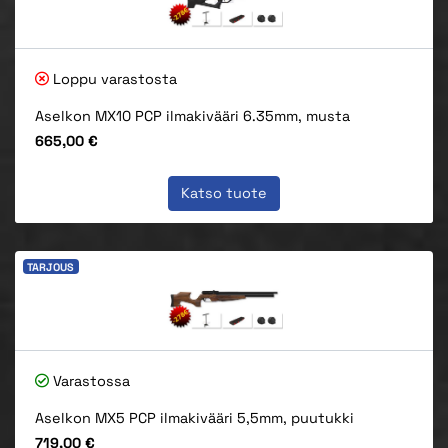
Loppu varastosta
Aselkon MX10 PCP ilmakivääri 6.35mm, musta
Hinta
665,00 €
Katso tuote
TARJOUS
Varastossa
Aselkon MX5 PCP ilmakivääri 5,5mm, puutukki
Hinta
719,00 €