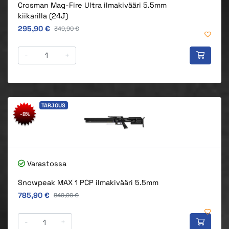
Crosman Mag-Fire Ultra ilmakivääri 5.5mm
kiikarilla (24J)
Alkuperäinen hinta
295,90 €
Alkuperäinen hinta
349,90 €
-
+
TARJOUS
-8%
Varastossa
Snowpeak MAX 1 PCP ilmakivääri 5.5mm
Alkuperäinen hinta
785,90 €
Alkuperäinen hinta
849,90 €
-
+