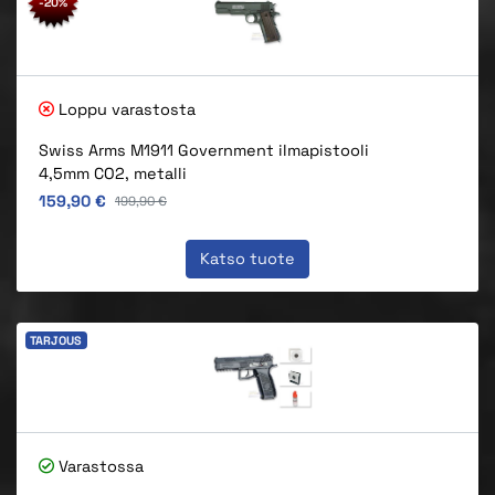
-20%
Loppu varastosta
Swiss Arms M1911 Government ilmapistooli
4,5mm CO2, metalli
Alkuperäinen hinta
159,90 €
Alkuperäinen hinta
199,90 €
Katso tuote
TARJOUS
Varastossa