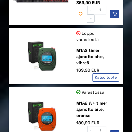
Hinta
369,90 EUR
-
+
Loppu
varastosta
M1A2 timer
ajanottolaite,
vihreä
Hinta
169,90 EUR
Katso tuote
Varastossa
M1A2 W+ timer
ajanottolaite,
oranssi
Hinta
189,90 EUR
-