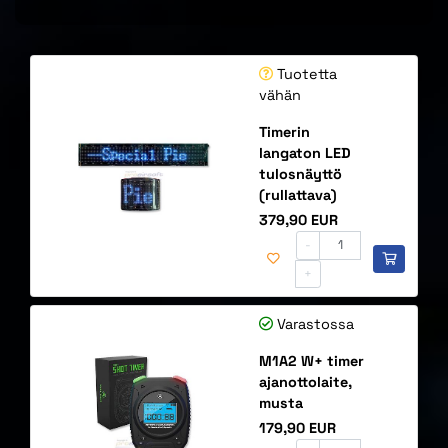
Tuotetta
vähän
Timerin
langaton LED
tulosnäyttö
(rullattava)
Hinta
379,90 EUR
-
+
Varastossa
M1A2 W+ timer
ajanottolaite,
musta
Hinta
179,90 EUR