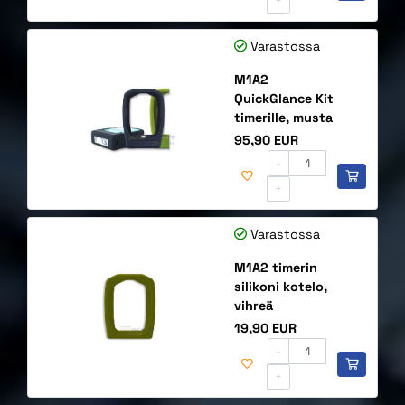
+
Varastossa
M1A2
QuickGlance Kit
timerille, musta
Hinta
95,90 EUR
-
+
Varastossa
M1A2 timerin
silikoni kotelo,
vihreä
Hinta
19,90 EUR
-
+