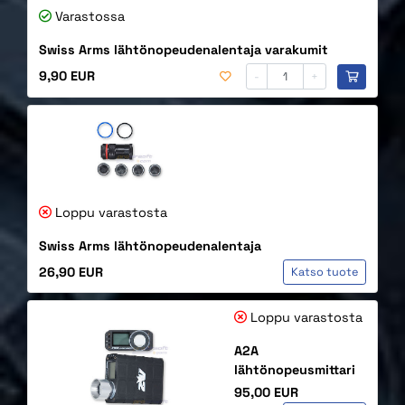
Varastossa
Swiss Arms lähtönopeudenalentaja varakumit
Hinta
9,90 EUR
-
+
Loppu varastosta
Swiss Arms lähtönopeudenalentaja
Hinta
26,90 EUR
Katso tuote
Loppu varastosta
A2A
lähtönopeusmittari
Hinta
95,00 EUR