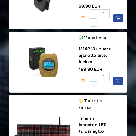
Hinta
39,90 EUR
-
+
Varastossa
M1A2 W+ timer
ajanottolaite,
hiekka
Hinta
189,90 EUR
-
+
Tuotetta
vähän
Timerin
langaton LED
tulosnäyttö