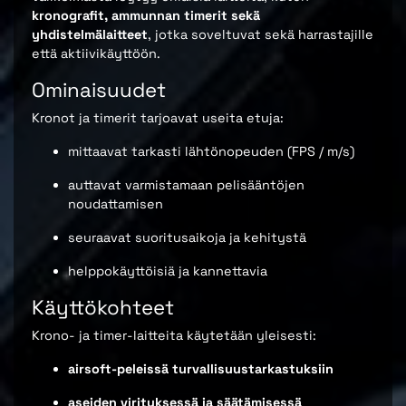
kronografit, ammunnan timerit sekä
yhdistelmälaitteet
, jotka soveltuvat sekä harrastajille
että aktiivikäyttöön.
Ominaisuudet
Kronot ja timerit tarjoavat useita etuja:
mittaavat tarkasti lähtönopeuden (FPS / m/s)
auttavat varmistamaan pelisääntöjen
noudattamisen
seuraavat suoritusaikoja ja kehitystä
helppokäyttöisiä ja kannettavia
Käyttökohteet
Krono- ja timer-laitteita käytetään yleisesti:
airsoft-peleissä turvallisuustarkastuksiin
aseiden virityksessä ja säätämisessä