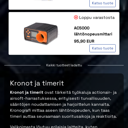
Katso tuote
Loppu varastosta
AC5000
lähtönopeusmittari
Hinta
95,90 EUR
Katso tuote
Kaikki tuotteet ladattu
Kronot ja timerit
Kronot ja timerit
ovat tärkeitä työkaluja actionair- ja
airsoft-harrastuksessa, erityisesti turvallisuuden,
sääntöjen noudattamisen ja harjoittelun kannalta.
Kronografi mittaa aseen lähtönopeuden, kun taas
timeri auttaa seuraamaan suoritusaikoja ja reaktioita.
Valikoimasta löytyy erilaisia laitteita, kuten