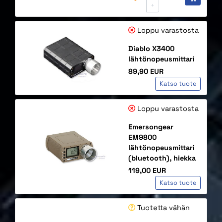
+
Loppu varastosta
Diablo X3400
lähtönopeusmittari
Hinta
89,90 EUR
Katso tuote
Loppu varastosta
Emersongear
EM9800
lähtönopeusmittari
(bluetooth), hiekka
Hinta
119,00 EUR
Katso tuote
Tuotetta vähän