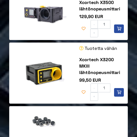
Xcortech X3500
lähtönopeusmittari
Hinta
129,90 EUR
-
+
Tuotetta vähän
Xcortech X3200
MKIII
lähtönopeusmittari
Hinta
99,50 EUR
-
+