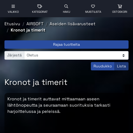
VALIKKO
KATEGORIAT
HAKU
MUISTILISTA
OSTOSKORI
Etusivu
AIRSOFT
Aseiden lisävarusteet
Kronot ja timerit
Rajaa tuotteita
Järjestä
Ruudukko
Lista
Kronot ja timerit
Kronot ja timerit auttavat mittaamaan aseen
lähtönopeutta ja seuraamaan suorituksia tarkasti
harjoittelussa ja peleissä.