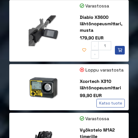
Varastossa
Diablo X3600
lähtönopeusmittari,
musta
Hinta
179,90 EUR
-
+
Loppu varastosta
Xcortech X310
lähtönopeusmittari
Hinta
99,90 EUR
Katso tuote
Varastossa
Vyökotelo M1A2
timerille