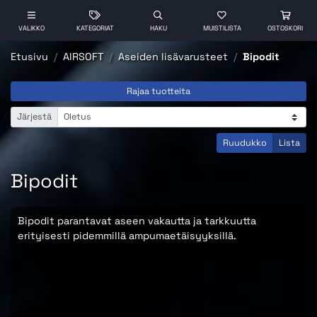
VALIKKO
KATEGORIAT
HAKU
MUISTILISTA
OSTOSKORI
Etusivu
AIRSOFT
Aseiden lisävarusteet
Bipodit
Rajaa tuotteita
Järjestä
Ruudukko
Lista
Bipodit
Bipodit parantavat aseen vakautta ja tarkkuutta
erityisesti pidemmillä ampumaetäisyyksillä.