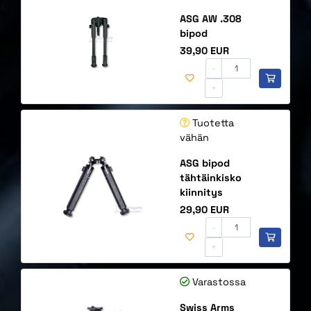
ASG AW .308
bipod
Hinta
39,90 EUR
-
+
Tuotetta
vähän
ASG bipod
tähtäinkisko
kiinnitys
Hinta
29,90 EUR
-
+
Varastossa
Swiss Arms