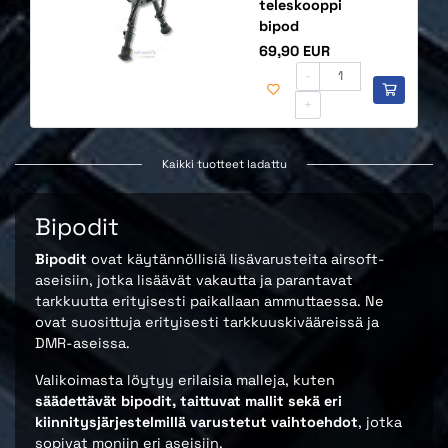
teleskooppi
bipod
Hinta
69,90 EUR
-
+
Kaikki tuotteet ladattu
Bipodit
Bipodit
ovat käytännöllisiä lisävarusteita airsoft-
aseisiin, jotka lisäävät vakautta ja parantavat
tarkkuutta erityisesti paikallaan ammuttaessa. Ne
ovat suosittuja erityisesti tarkkuuskivääreissä ja
DMR-aseissa.
Valikoimasta löytyy erilaisia malleja, kuten
säädettävät bipodit, taittuvat mallit sekä eri
kiinnitysjärjestelmillä varustetut vaihtoehdot
, jotka
sopivat moniin eri aseisiin.