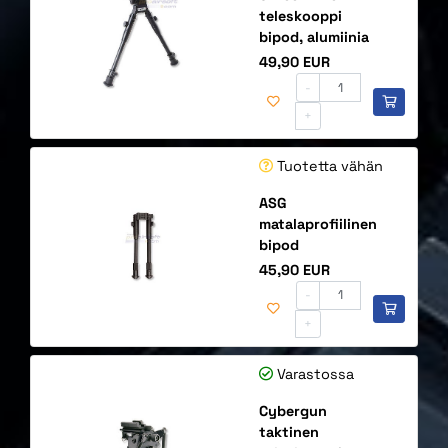
teleskooppi
bipod, alumiinia
Hinta
49,90 EUR
-
+
Tuotetta vähän
ASG
matalaprofiilinen
bipod
Hinta
45,90 EUR
-
+
Varastossa
Cybergun
taktinen