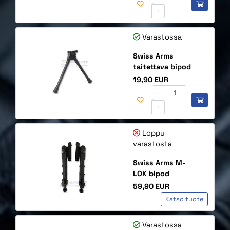
+
Varastossa
Swiss Arms
taitettava bipod
Hinta
19,90 EUR
-
+
Loppu
varastosta
Swiss Arms M-
LOK bipod
Hinta
59,90 EUR
Katso tuote
Varastossa