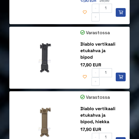
17,90 EUR
23,90
-
+
Varastossa
Diablo vertikaali
etukahva ja
bipod
Hinta
17,90 EUR
-
+
Varastossa
Diablo vertikaali
etukahva ja
bipod, hiekka
Hinta
17,90 EUR
-