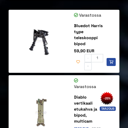
Varastossa
Bluedot Harris
type
teleskooppi
bipod
Hinta
59,90 EUR
-
+
Varastossa
Diablo
-25%
vertikaali
etukahva ja
TARJOUS
bipod,
multicam
Alennettu hinta
Alkuperäinen hinta