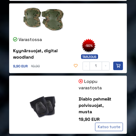
Varastossa
-50%
Kyynärsuojat, digital
woodland
TARJOUS
Alennettu hinta
Alkuperäinen hinta
-
+
9,90 EUR
19,90
Loppu
varastosta
Diablo pehmeät
polvisuojat,
musta
Hinta
19,90 EUR
Katso tuote