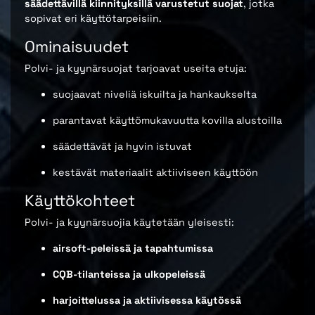
säädettävillä kiinnityksillä varustetut suojat
, jotka
sopivat eri käyttötarpeisiin.
Ominaisuudet
Polvi- ja kyynärsuojat tarjoavat useita etuja:
suojaavat niveliä iskuilta ja hankaukselta
parantavat käyttömukavuutta kovilla alustoilla
säädettävät ja hyvin istuvat
kestävät materiaalit aktiiviseen käyttöön
Käyttökohteet
Polvi- ja kyynärsuojia käytetään yleisesti:
airsoft-peleissä ja tapahtumissa
CQB-tilanteissa ja ulkopeleissä
harjoittelussa ja aktiivisessa käytössä