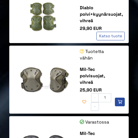
Diablo
polvi+kyynärsuojat,
vihreä
Hinta
29,90 EUR
Katso tuote
Tuotetta
vähän
Mil-Tec
polvisuojat,
vihreä
Hinta
25,90 EUR
-
+
Varastossa
Mil-Tec