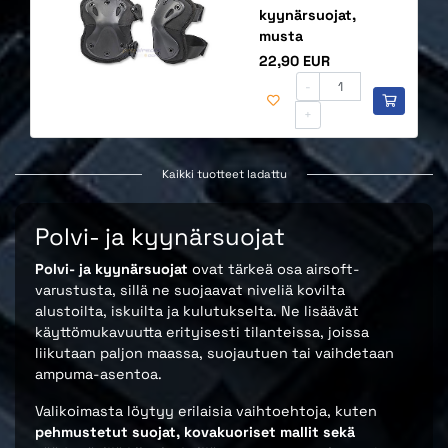
kyynärsuojat,
musta
Hinta
22,90 EUR
-
+
Kaikki tuotteet ladattu
Polvi- ja kyynärsuojat
Polvi- ja kyynärsuojat
ovat tärkeä osa airsoft-
varustusta, sillä ne suojaavat niveliä kovilta
alustoilta, iskuilta ja kulutukselta. Ne lisäävät
käyttömukavuutta erityisesti tilanteissa, joissa
liikutaan paljon maassa, suojautuen tai vaihdetaan
ampuma-asentoa.
Valikoimasta löytyy erilaisia vaihtoehtoja, kuten
pehmustetut suojat, kovakuoriset mallit sekä