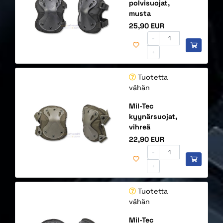
polvisuojat,
musta
Hinta
25,90 EUR
-
+
Tuotetta
vähän
Mil-Tec
kyynärsuojat,
vihreä
Hinta
22,90 EUR
-
+
Tuotetta
vähän
Mil-Tec