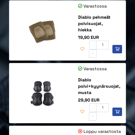
Varastossa
Diablo pehmeät
polvisuojat,
hiekka
Hinta
19,90 EUR
-
+
Varastossa
Diablo
polvi+kyynärsuojat,
musta
Hinta
29,90 EUR
-
+
Loppu varastosta