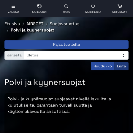
VALIKKO
KATEGORIAT
HAKU
MUISTILISTA
OSTOSKORI
Etusivu
AIRSOFT
Suojavarustus
Polvi ja kyynersuojat
Rajaa tuotteita
Järjestä
Ruudukko
Lista
Polvi ja kyynersuojat
Polvi- ja kyynärsuojat suojaavat niveliä iskuilta ja
kulutukselta, parantaen turvallisuutta ja
käyttömukavuutta airsoftissa.