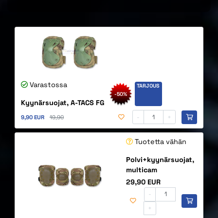
Varastossa
TARJOUS
-50%
Kyynärsuojat, A-TACS FG
Alennettu hinta
Alkuperäinen hinta
-
+
9,90 EUR
19,90
Tuotetta vähän
Polvi+kyynärsuojat,
multicam
Hinta
29,90 EUR
-
+