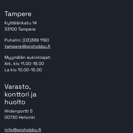
Tampere
Kyttälänkatu 14
33100 Tampere
Puhelin: (03)389 1190
tampere@prohobby.fi
Myymälän aukioloajat:
Ark. klo 11.00-18.00
La klo 10.00-15.00
Varasto,
konttori ja
huolto
Hiidenportti 5
00730 Helsinki
info@prohobby.fi