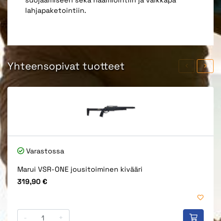
suojaamiseen sekä naamiointiin ja vaikkapa
lahjapaketointiin.
Yhteensopivat tuotteet
Varastossa
Marui VSR-ONE jousitoiminen kivääri
Hinta
319,90 €
-
+