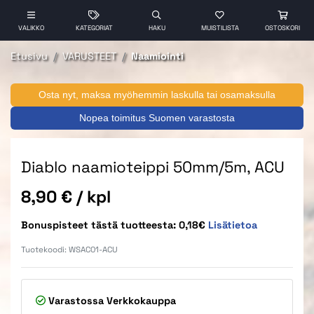
VALIKKO
KATEGORIAT
HAKU
MUISTILISTA
OSTOSKORI
Etusivu
VARUSTEET
Naamiointi
Osta nyt, maksa myöhemmin laskulla tai osamaksulla
Nopea toimitus Suomen varastosta
Diablo naamioteippi 50mm/5m, ACU
Hinta
8,90 €
/ kpl
Bonuspisteet tästä tuotteesta: 0,18€
Lisätietoa
Tuotekoodi:
WSAC01-ACU
Varastossa
Verkkokauppa