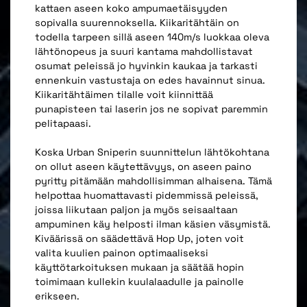
kattaen aseen koko ampumaetäisyyden
sopivalla suurennoksella. Kiikaritähtäin on
todella tarpeen sillä aseen 140m/s luokkaa oleva
lähtönopeus ja suuri kantama mahdollistavat
osumat peleissä jo hyvinkin kaukaa ja tarkasti
ennenkuin vastustaja on edes havainnut sinua.
Kiikaritähtäimen tilalle voit kiinnittää
punapisteen tai laserin jos ne sopivat paremmin
pelitapaasi.
Koska Urban Sniperin suunnittelun lähtökohtana
on ollut aseen käytettävyys, on aseen paino
pyritty pitämään mahdollisimman alhaisena. Tämä
helpottaa huomattavasti pidemmissä peleissä,
joissa liikutaan paljon ja myös seisaaltaan
ampuminen käy helposti ilman käsien väsymistä.
Kiväärissä on säädettävä Hop Up, joten voit
valita kuulien painon optimaaliseksi
käyttötarkoituksen mukaan ja säätää hopin
toimimaan kullekin kuulalaadulle ja painolle
erikseen.