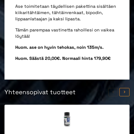
Ase toimitetaan täydellisen pakettina sisältäen
kiikaritähtäimen, tähtäinrenkaat, bipodin,
lippaanlataajan ja kaksi lipasta.
Tämän parempaa vastinetta rahoillesi on vaikea
löytää!
Huom. ase on hyvin tehokas, noin 135m/s.
Huom. Säästä 20,00€. Normaali hinta 179,90€
Yhteensopivat tuotteet