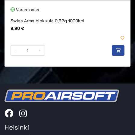
Varastossa
Swiss Arms biokuula 0,32g 1000kpl
Hinta
9,90 €
-
+
Helsinki