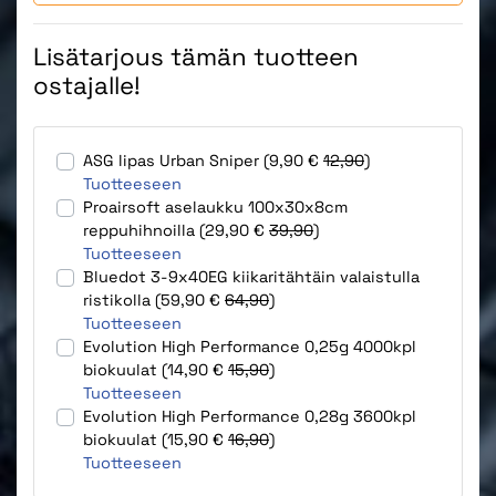
Lisätarjous tämän tuotteen
ostajalle!
ASG lipas Urban Sniper (9,90 €
12,90
)
Tuotteeseen
Proairsoft aselaukku 100x30x8cm
reppuhihnoilla (29,90 €
39,90
)
Tuotteeseen
Bluedot 3-9x40EG kiikaritähtäin valaistulla
ristikolla (59,90 €
64,90
)
Tuotteeseen
Evolution High Performance 0,25g 4000kpl
biokuulat (14,90 €
15,90
)
Tuotteeseen
Evolution High Performance 0,28g 3600kpl
biokuulat (15,90 €
16,90
)
Tuotteeseen