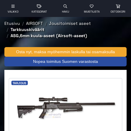
VALIKKO
KATEGORIAT
HAKU
MUISTILISTA
OSTOSKORI
Etusivu
AIRSOFT
Jousitoimiset aseet
Tarkkuuskiväärit
ASG,6mm kuula-aseet (Airsoft-aseet)
Osta nyt, maksa myöhemmin laskulla tai osamaksulla
Nopea toimitus Suomen varastosta
TARJOUS