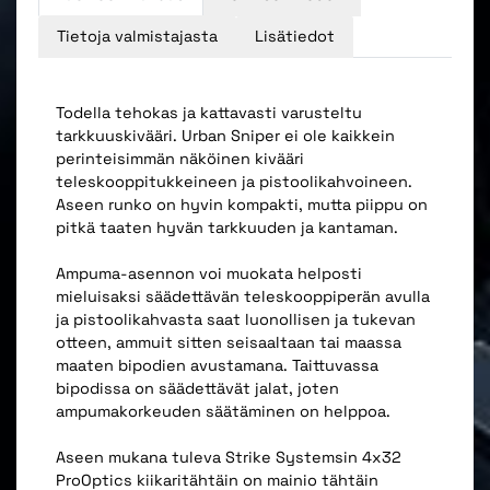
Tietoja valmistajasta
Lisätiedot
Todella tehokas ja kattavasti varusteltu
tarkkuuskivääri. Urban Sniper ei ole kaikkein
perinteisimmän näköinen kivääri
teleskooppitukkeineen ja pistoolikahvoineen.
Aseen runko on hyvin kompakti, mutta piippu on
pitkä taaten hyvän tarkkuuden ja kantaman.
Ampuma-asennon voi muokata helposti
mieluisaksi säädettävän teleskooppiperän avulla
ja pistoolikahvasta saat luonollisen ja tukevan
otteen, ammuit sitten seisaaltaan tai maassa
maaten bipodien avustamana. Taittuvassa
bipodissa on säädettävät jalat, joten
ampumakorkeuden säätäminen on helppoa.
Aseen mukana tuleva Strike Systemsin 4x32
ProOptics kiikaritähtäin on mainio tähtäin