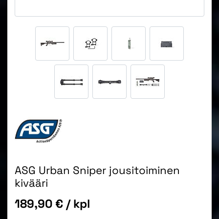
ASG Urban Sniper jousitoiminen
kivääri
Hinta
189,90 €
/ kpl