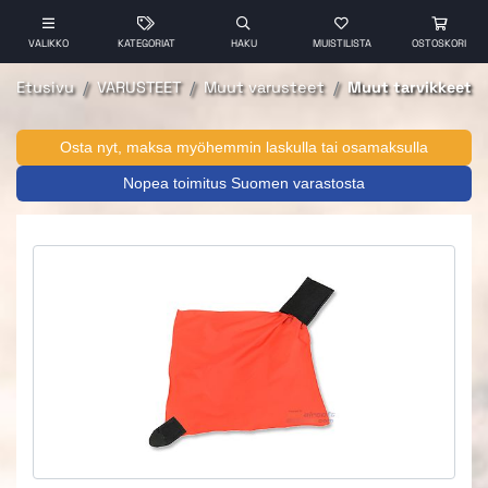
VALIKKO
KATEGORIAT
HAKU
MUISTILISTA
OSTOSKORI
Etusivu
VARUSTEET
Muut varusteet
Muut tarvikkeet
Osta nyt, maksa myöhemmin laskulla tai osamaksulla
Nopea toimitus Suomen varastosta