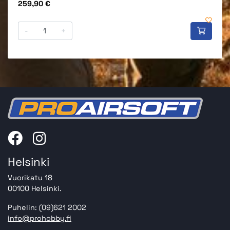
Hinta
259,90 €
-
+
Helsinki
Vuorikatu 18
00100 Helsinki.
Puhelin: (09)621 2002
info@prohobby.fi