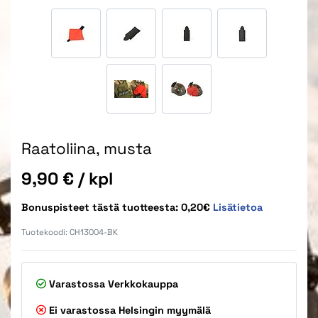
Raatoliina, musta
Hinta
9,90 €
/ kpl
Bonuspisteet tästä tuotteesta: 0,20€
Lisätietoa
Tuotekoodi:
CH13004-BK
Varastossa
Verkkokauppa
Ei varastossa
Helsingin myymälä