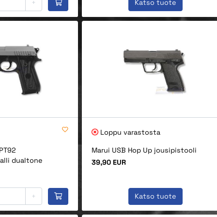
+
Katso tuote
Loppu varastosta
 PT92
Marui USB Hop Up jousipistooli
alli dualtone
Hinta
39,90 EUR
+
Katso tuote