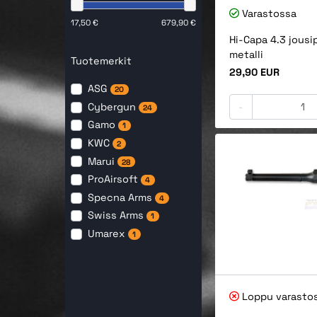
Varastossa
17,50 €
679,90 €
Hi-Capa 4.3 jousip
metalli
Tuotemerkit
Hinta
29,90 EUR
ASG
20
-
Cybergun
24
Gamo
1
KWC
2
Marui
28
ProAirsoft
4
Specna Arms
4
Swiss Arms
1
Umarex
1
Loppu varasto