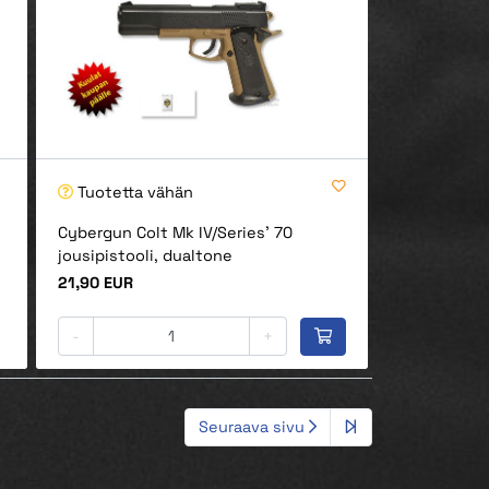
Tuotetta vähän
Cybergun Colt Mk IV/Series' 70
jousipistooli, dualtone
Hinta
21,90 EUR
-
+
Seuraava sivu