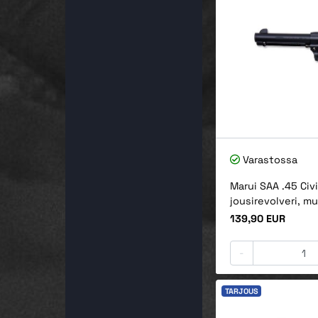
Varastossa
Marui SAA .45 Civi
jousirevolveri, m
Hinta
139,90 EUR
-
TARJOUS