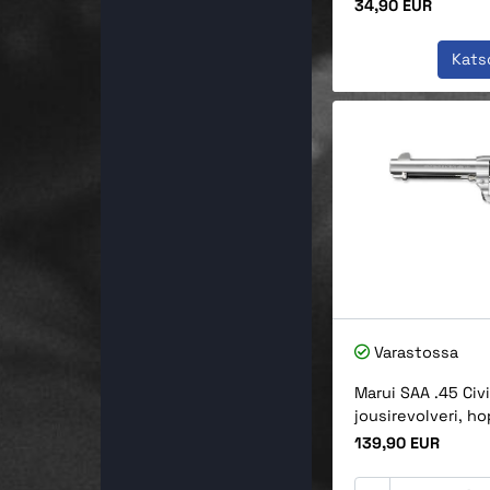
Hinta
34,90 EUR
Kats
Varastossa
Marui SAA .45 Civi
jousirevolveri, h
Hinta
139,90 EUR