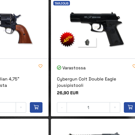
TARJOUS
Varastossa
lian 4,75"
Cybergun Colt Double Eagle
usta
jousipistooli
Hinta
26,90 EUR
+
-
+