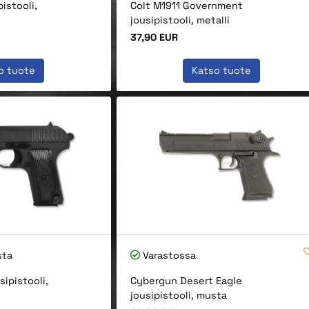
istooli,
Colt M1911 Government
jousipistooli, metalli
Hinta
37,90 EUR
o tuote
Katso tuote
sta
Varastossa
sipistooli,
Cybergun Desert Eagle
jousipistooli, musta