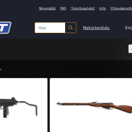
Myymälät
FAQ
Toimitusehdot
Info
Yhteydenott
Rekisteröidy
Kir
.