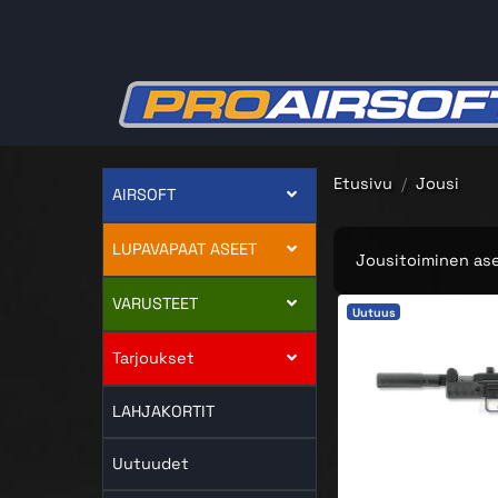
Etusivu
Jousi
AIRSOFT
LUPAVAPAAT ASEET
Jousitoiminen ase
VARUSTEET
Uutuus
Tarjoukset
LAHJAKORTIT
Uutuudet