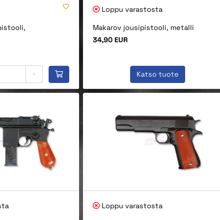
Loppu varastosta
istooli,
Makarov jousipistooli, metalli
Hinta
34,90 EUR
+
Katso tuote
sta
Loppu varastosta