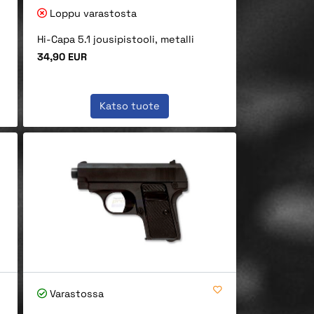
Loppu varastosta
Hi-Capa 5.1 jousipistooli, metalli
Hinta
34,90 EUR
Katso tuote
Varastossa