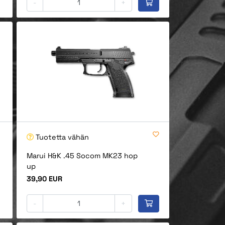
-
+
Tuotetta vähän
Marui H&K .45 Socom MK23 hop
up
Hinta
39,90 EUR
-
+