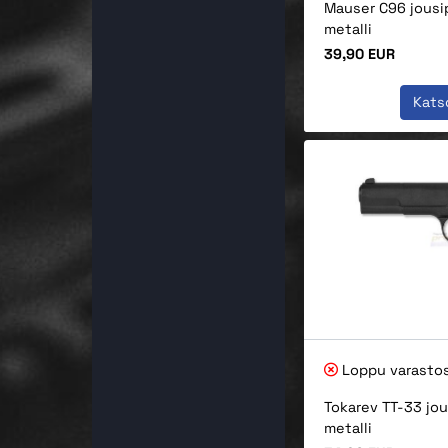
Mauser C96 jousip
metalli
Hinta
39,90 EUR
Kats
Loppu varasto
Tokarev TT-33 jou
metalli