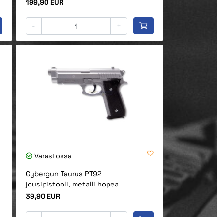
Hinta
199,90 EUR
-
+
Varastossa
Cybergun Taurus PT92
jousipistooli, metalli hopea
Hinta
39,90 EUR