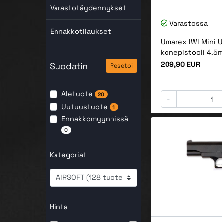
Varastotäydennykset
Varastossa
Ennakkotilaukset
Umarex IWI Mini U
konepistooli 4.5
Hinta
209,90 EUR
Suodatin
Resetoi
Aletuote
20
-
Uutuustuote
1
Ennakkomyynnissä
0
Kategoriat
Hinta