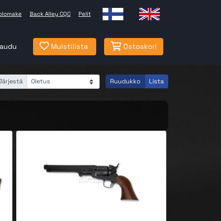
olomake
Back Alley CQC
Pelit
jaudu
Muistilista
Ostoskori
Järjestä
Ruudukko
Lista