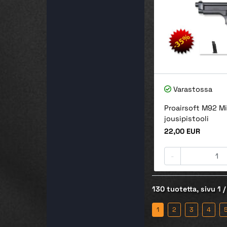
Varastossa
Proairsoft M92 Mi
jousipistooli
Hinta
22,00 EUR
-
130 tuotetta, sivu 1 /
1
2
3
4