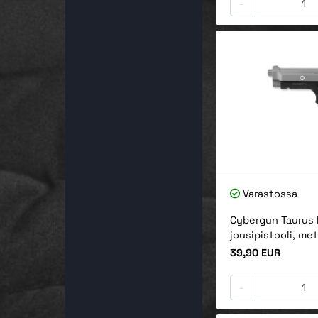
-
Varastossa
Cybergun Taurus
jousipistooli, met
Hinta
39,90 EUR
-