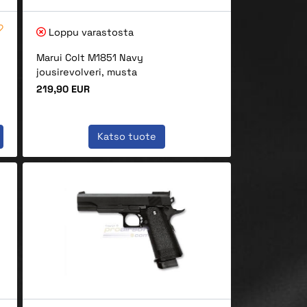
Loppu varastosta
Marui Colt M1851 Navy
jousirevolveri, musta
Hinta
219,90 EUR
Katso tuote