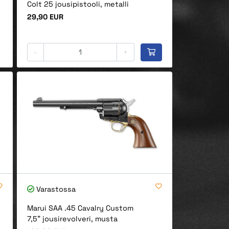
Colt 25 jousipistooli, metalli
Hinta
29,90 EUR
-
+
Varastossa
Marui SAA .45 Cavalry Custom
7,5" jousirevolveri, musta