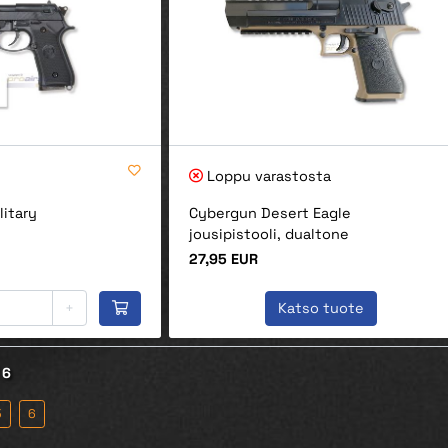
Loppu varastosta
litary
Cybergun Desert Eagle
jousipistooli, dualtone
Hinta
27,95 EUR
+
Katso tuote
 6
5
6