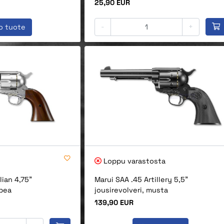
Hinta
25,90 EUR
-
+
o tuote
Loppu varastosta
lian 4,75"
Marui SAA .45 Artillery 5,5"
opea
jousirevolveri, musta
Hinta
139,90 EUR