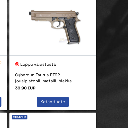
Loppu varastosta
Cybergun Taurus PT92
jousipistooli, metalli, hiekka
Hinta
39,90 EUR
Katso tuote
TARJOUS