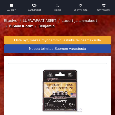
VALIKKO
KATEGORIAT
HAKU
MUISTILISTA
OSTOSKORI
Etusivu
LUPAVAPAAT ASEET
Luodit ja ammukset
5.5mm luodit
Benjamin
Osta nyt, maksa myöhemmin laskulla tai osamaksulla
Nopea toimitus Suomen varastosta