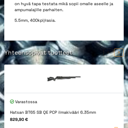
on hyvä tapa testata mikä sopii omalle aseelle ja
ampumalajille parhaiten.
5.5mm, 400kpl/rasia.
Yhteensopivat tuotteet
Varastossa
Hatsan BT65 SB QE PCP ilmakivääri 6.35mm
Hinta
829,90 €