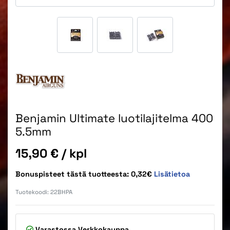
Benjamin Ultimate luotilajitelma 400
5.5mm
Hinta
15,90 €
/ kpl
Bonuspisteet tästä tuotteesta: 0,32€
Lisätietoa
Tuotekoodi:
22BHPA
Varastossa
Verkkokauppa