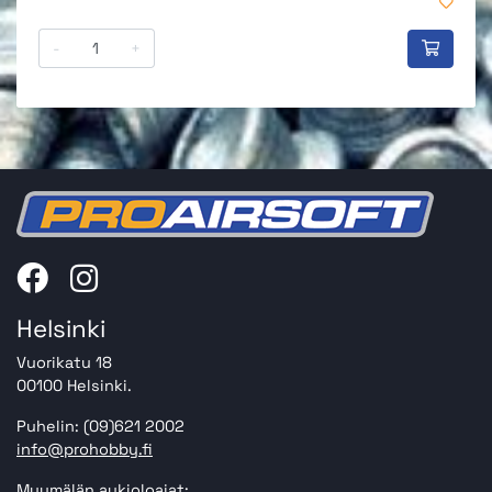
-
+
Helsinki
Vuorikatu 18
00100 Helsinki.
Puhelin: (09)621 2002
info@prohobby.fi
Myymälän aukioloajat: