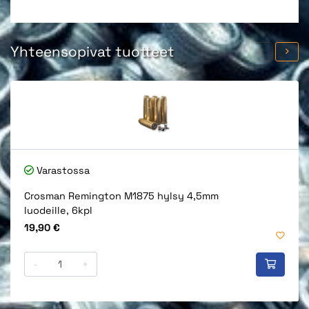
Yhteensopivat tuotteet
Varastossa
Crosman Remington M1875 hylsy 4,5mm
luodeille, 6kpl
Hinta
19,90 €
-
+