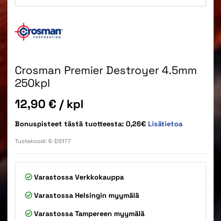
Crosman Premier Destroyer 4.5mm
250kpl
Hinta
12,90 €
/ kpl
Bonuspisteet tästä tuotteesta: 0,26€
Lisätietoa
Tuotekoodi:
6-DS177
Varastossa
Verkkokauppa
Varastossa
Helsingin myymälä
Varastossa
Tampereen myymälä