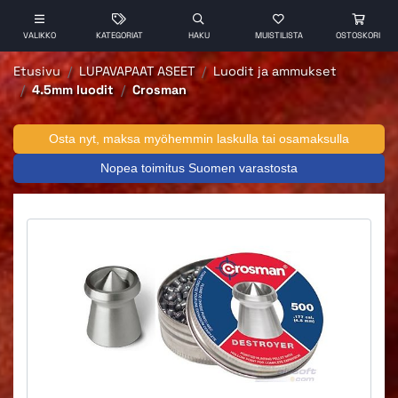
VALIKKO
KATEGORIAT
HAKU
MUISTILISTA
OSTOSKORI
Etusivu
LUPAVAPAAT ASEET
Luodit ja ammukset
4.5mm luodit
Crosman
Osta nyt, maksa myöhemmin laskulla tai osamaksulla
Nopea toimitus Suomen varastosta