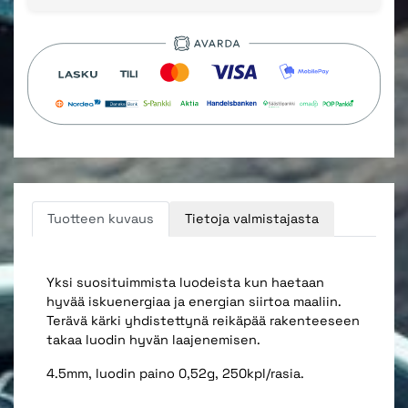
Tuotteen kuvaus
Tietoja valmistajasta
Yksi suosituimmista luodeista kun haetaan
hyvää iskuenergiaa ja energian siirtoa maaliin.
Terävä kärki yhdistettynä reikäpää rakenteeseen
takaa luodin hyvän laajenemisen.
4.5mm, luodin paino 0,52g, 250kpl/rasia.