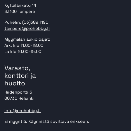
Kyttälänkatu 14
33100 Tampere
Puhelin: (03)389 1190
tampere@prohobby.fi
Myymälän aukioloajat:
Ark. klo 11.00-18.00
La klo 10.00-15.00
Varasto,
konttori ja
huolto
Hiidenportti 5
00730 Helsinki
info@prohobby.fi
Ei myyntiä. Käynnistä sovittava erikseen.