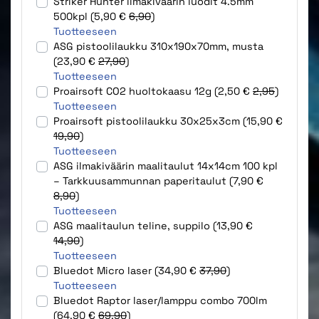
Striker Hunter ilmakiväärin luodit 4.5mm
500kpl (5,90 €
6,90
)
Tuotteeseen
ASG pistoolilaukku 310x190x70mm, musta
(23,90 €
27,90
)
Tuotteeseen
Proairsoft CO2 huoltokaasu 12g (2,50 €
2,95
)
Tuotteeseen
Proairsoft pistoolilaukku 30x25x3cm (15,90 €
19,90
)
Tuotteeseen
ASG ilmakiväärin maalitaulut 14x14cm 100 kpl
– Tarkkuusammunnan paperitaulut (7,90 €
8,90
)
Tuotteeseen
ASG maalitaulun teline, suppilo (13,90 €
14,90
)
Tuotteeseen
Bluedot Micro laser (34,90 €
37,90
)
Tuotteeseen
Bluedot Raptor laser/lamppu combo 700lm
(64,90 €
69,90
)