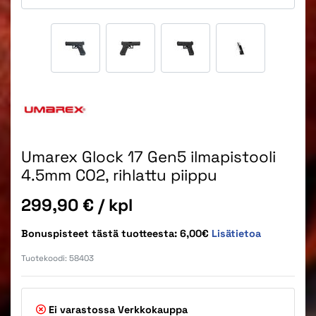
Umarex Glock 17 Gen5 ilmapistooli
4.5mm CO2, rihlattu piippu
Hinta
299,90 €
/ kpl
Bonuspisteet tästä tuotteesta: 6,00€
Lisätietoa
Tuotekoodi:
58403
Ei varastossa
Verkkokauppa