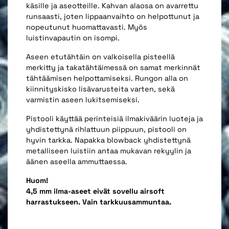
käsille ja aseotteille. Kahvan alaosa on avarrettu
runsaasti, joten lippaanvaihto on helpottunut ja
nopeutunut huomattavasti. Myös
luistinvapautin on isompi.
Aseen etutähtäin on valkoisella pisteellä
merkitty ja takatähtäimessä on samat merkinnät
tähtäämisen helpottamiseksi. Rungon alla on
kiinnityskisko lisävarusteita varten, sekä
varmistin aseen lukitsemiseksi.
Pistooli käyttää perinteisiä ilmakiväärin luoteja ja
yhdistettynä rihlattuun piippuun, pistooli on
hyvin tarkka. Napakka blowback yhdistettynä
metalliseen luistiin antaa mukavan rekyylin ja
äänen aseella ammuttaessa.
Huom!
4,5 mm ilma-aseet eivät sovellu airsoft
harrastukseen. Vain tarkkuusammuntaa.