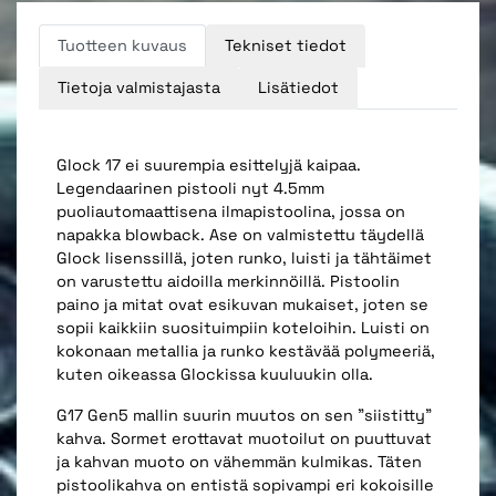
Tuotteen kuvaus
Tekniset tiedot
Tietoja valmistajasta
Lisätiedot
Glock 17 ei suurempia esittelyjä kaipaa.
Legendaarinen pistooli nyt 4.5mm
puoliautomaattisena ilmapistoolina, jossa on
napakka blowback. Ase on valmistettu täydellä
Glock lisenssillä, joten runko, luisti ja tähtäimet
on varustettu aidoilla merkinnöillä. Pistoolin
paino ja mitat ovat esikuvan mukaiset, joten se
sopii kaikkiin suosituimpiin koteloihin. Luisti on
kokonaan metallia ja runko kestävää polymeeriä,
kuten oikeassa Glockissa kuuluukin olla.
G17 Gen5 mallin suurin muutos on sen "siistitty"
kahva. Sormet erottavat muotoilut on puuttuvat
ja kahvan muoto on vähemmän kulmikas. Täten
pistoolikahva on entistä sopivampi eri kokoisille