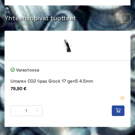
Yhteensopivat tuotteet
Varastossa
Umarex CO2 lipas Glock 17 gen5 4.5mm
Hinta
79,90 €
-
+