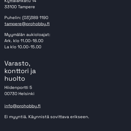
Kyttälänkatu 14
33100 Tampere
Puhelin: (03)389 1190
tampere@prohobby.fi
Myymälän aukioloajat:
Ark. klo 11.00-18.00
La klo 10.00-15.00
Varasto,
konttori ja
huolto
Hiidenportti 5
00730 Helsinki
info@prohobby.fi
Ei myyntiä. Käynnistä sovittava erikseen.