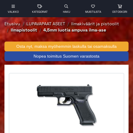
VALIKKO
KATEGORIAT
HAKU
MUISTILISTA
OSTOSKORI
Etusivu
LUPAVAPAAT ASEET
Ilmakiväärit ja pistoolit
Ilmapistoolit
4,5mm luotia ampuva ilma-ase
Osta nyt, maksa myöhemmin laskulla tai osamaksulla
Nopea toimitus Suomen varastosta