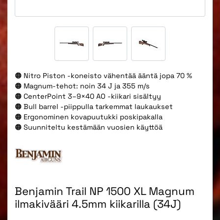
🟠 Nitro Piston -koneisto vähentää ääntä jopa 70 %
🟠 Magnum-tehot: noin 34 J ja 355 m/s
🟠 CenterPoint 3–9×40 AO -kiikari sisältyy
🟠 Bull barrel -piippulla tarkemmat laukaukset
🟠 Ergonominen kovapuutukki poskipakalla
🟠 Suunniteltu kestämään vuosien käyttöä
Benjamin Trail NP 1500 XL Magnum
ilmakivääri 4.5mm kiikarilla (34J)