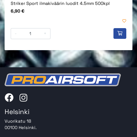
Striker Sport ilmakiväärin luodit 4.5mm 500kpl
Hinta
6,90 €
-
+
Helsinki
Vuorikatu 18
00100 Helsinki.