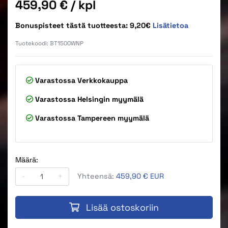
Hinta
459,90 €
/ kpl
Bonuspisteet tästä tuotteesta: 9,20€
Lisätietoa
Tuotekoodi:
BT1500WNP
Varastossa
Verkkokauppa
Varastossa
Helsingin myymälä
Varastossa
Tampereen myymälä
Määrä:
-
+
Yhteensä:
459,90 € EUR
Lisää ostoskoriin