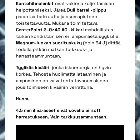
Kantohihnalenkit
ovat vakiona kuljettamisen
helpottamiseksi. Järeä
Bull barrel -piippu
parantaa tarkkuutta ja osumapisteen
toistettavuutta. Mukana toimitettava
CenterPoint 3–9×40 AO -kiikari
mahdollistaa
tarkan kohdistamisen eri ampumaetäisyyksille.
Magnum-luokan suorituskyky
(noin 34 J) riittää
todella pitkän matkan tarkkuus- ja
harrasteammuntaan.
Tyylikäs kivääri
, jonka iskuenergia on hyvin
korkea. Tehosta huolimatta lataaminen ja
ampuminen on vaivatonta tavanomaiseen
jousitoimiseen kivääriin verrattuna.
Huom.
4.5 mm ilma-aseet eivät sovellu airsoft
harrastukseen. Vain tarkkuusammuntaan.