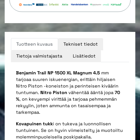
Tuotteen kuvaus
Tekniset tiedot
Tietoja valmistajasta
Lisätiedot
Benjamin Trail NP 1500 XL Magnum 4.5
mm
tarjoaa suuren iskuenergian, erittäin hiljaisen
Nitro Piston -koneiston ja perinteisen kiväärin
tuntuman.
Nitro Piston
vähentää ääntä jopa
70
%
, on kevyempi virittää ja tarjoaa pehmemmän
rekyylin, joten ammunta on tasaisempaa ja
tarkempaa.
Kovapuinen tukk
i on tukeva ja luonnollisen
tuntuinen. Se on hyvin viimeistelty ja muotoiltu
molemminpuoleisella poskipakalla.