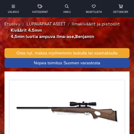
VALIKKO
KATEGORIAT
HAKU
MUISTILISTA
OSTOSKORI
Etusivu
LUPAVAPAAT ASEET
Ilmakiväärit ja pistoolit
Kiväärit 4.5mm
4,5mm luotia ampuva ilma-ase,Benjamin
Osta nyt, maksa myöhemmin laskulla tai osamaksulla
Nopea toimitus Suomen varastosta