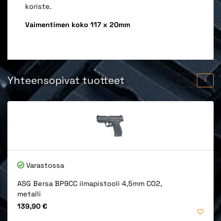
koriste.
Vaimentimen koko 117 x 20mm
Yhteensopivat tuotteet
Varastossa
ASG Bersa BP9CC ilmapistooli 4,5mm CO2,
metalli
Hinta
139,90 €