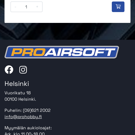
-
+
Helsinki
Vuorikatu 18
00100 Helsinki.
Puhelin: (09)621 2002
info@prohobby.fi
Myymälän aukioloajat:
Ark. klo 11.00-18.00