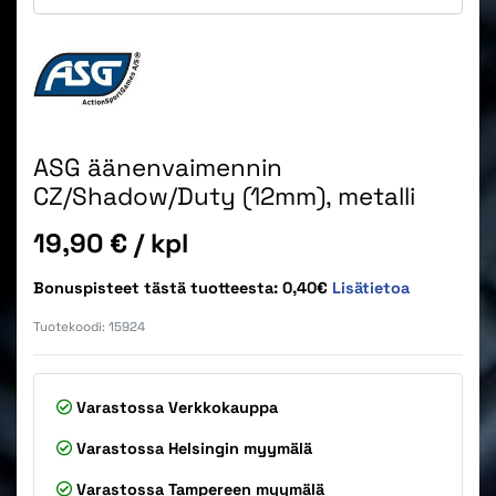
ASG äänenvaimennin
CZ/Shadow/Duty (12mm), metalli
Hinta
19,90 €
/ kpl
Bonuspisteet tästä tuotteesta: 0,40€
Lisätietoa
Tuotekoodi:
15924
Varastossa
Verkkokauppa
Varastossa
Helsingin myymälä
Varastossa
Tampereen myymälä