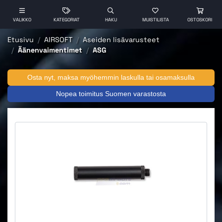
VALIKKO
KATEGORIAT
HAKU
MUISTILISTA
OSTOSKORI
Etusivu
AIRSOFT
Aseiden lisävarusteet
Äänenvaimentimet
ASG
Osta nyt, maksa myöhemmin laskulla tai osamaksulla
Nopea toimitus Suomen varastosta