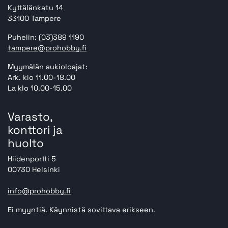
Kyttälänkatu 14
33100 Tampere
Puhelin: (03)389 1190
tampere@prohobby.fi
Myymälän aukioloajat:
Ark. klo 11.00-18.00
La klo 10.00-15.00
Varasto,
konttori ja
huolto
Hiidenportti 5
00730 Helsinki
info@prohobby.fi
Ei myyntiä. Käynnistä sovittava erikseen.