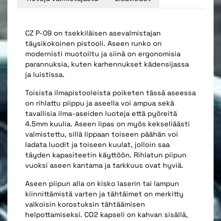
CZ P-09 on tsekkiläisen asevalmistajan
täysikokoinen pistooli. Aseen runko on
modernisti muotoiltu ja siinä on ergonomisia
parannuksia, kuten karhennukset kädensijassa
ja luistissa.
Toisista ilmapistooleista poiketen tässä aseessa
on rihlattu piippu ja aseella voi ampua sekä
tavallisia ilma-aseiden luoteja että pyöreitä
4.5mm kuulia. Aseen lipas on myös kekseliäästi
valmistettu, sillä lippaan toiseen päähän voi
ladata luodit ja toiseen kuulat, jolloin saa
täyden kapasiteetin käyttöön. Rihlatun piipun
vuoksi aseen kantama ja tarkkuus ovat hyviä.
Aseen piipun alla on kisko laserin tai lampun
kiinnittämistä varten ja tähtäimet on merkitty
valkoisin korostuksin tähtäämisen
helpottamiseksi. CO2 kapseli on kahvan sisällä,