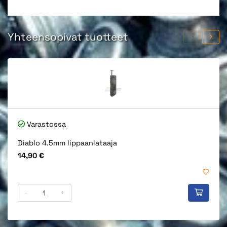
Yhteensopivat tuotteet
Varastossa
Diablo 4.5mm lippaanlataaja
Hinta
14,90 €
-
+