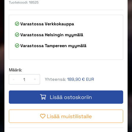
Tuotekoodi:
18525
Varastossa
Verkkokauppa
Varastossa
Helsingin myymälä
Varastossa
Tampereen myymälä
Määrä:
-
+
Yhteensä:
189,90 € EUR
Lisää ostoskoriin
Lisää muistilistalle