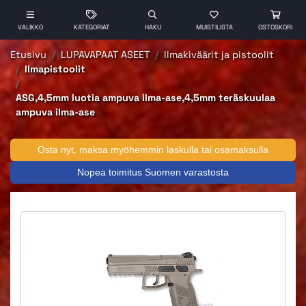
VALIKKO
KATEGORIAT
HAKU
MUISTILISTA
OSTOSKORI
Etusivu
LUPAVAPAAT ASEET
Ilmakiväärit ja pistoolit
Ilmapistoolit
ASG,4,5mm luotia ampuva ilma-ase,4,5mm teräskuulaa
ampuva ilma-ase
Osta nyt, maksa myöhemmin laskulla tai osamaksulla
Nopea toimitus Suomen varastosta