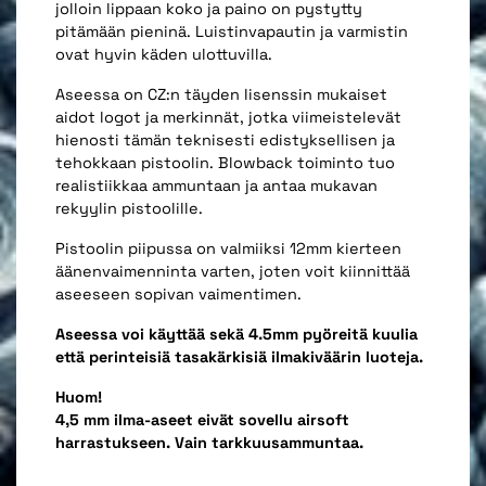
jolloin lippaan koko ja paino on pystytty
pitämään pieninä. Luistinvapautin ja varmistin
ovat hyvin käden ulottuvilla.
Aseessa on CZ:n täyden lisenssin mukaiset
aidot logot ja merkinnät, jotka viimeistelevät
hienosti tämän teknisesti edistyksellisen ja
tehokkaan pistoolin. Blowback toiminto tuo
realistiikkaa ammuntaan ja antaa mukavan
rekyylin pistoolille.
Pistoolin piipussa on valmiiksi 12mm kierteen
äänenvaimenninta varten, joten voit kiinnittää
aseeseen sopivan vaimentimen.
Aseessa voi käyttää sekä 4.5mm pyöreitä kuulia
että perinteisiä tasakärkisiä ilmakiväärin luoteja.
Huom!
4,5 mm ilma-aseet eivät sovellu airsoft
harrastukseen. Vain tarkkuusammuntaa.