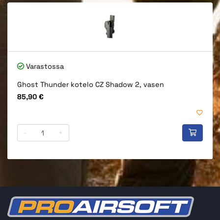
Varastossa
Ghost Thunder kotelo CZ Shadow 2, vasen
Hinta
85,90 €
-
+