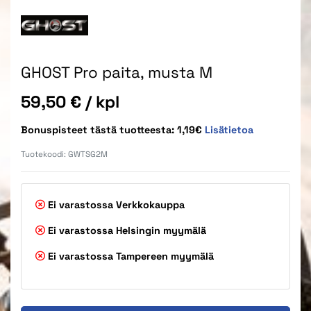
GHOST Pro paita, musta M
Hinta
59,50 €
/ kpl
Bonuspisteet tästä tuotteesta: 1,19€
Lisätietoa
Tuotekoodi:
GWTSG2M
Ei varastossa
Verkkokauppa
Ei varastossa
Helsingin myymälä
Ei varastossa
Tampereen myymälä