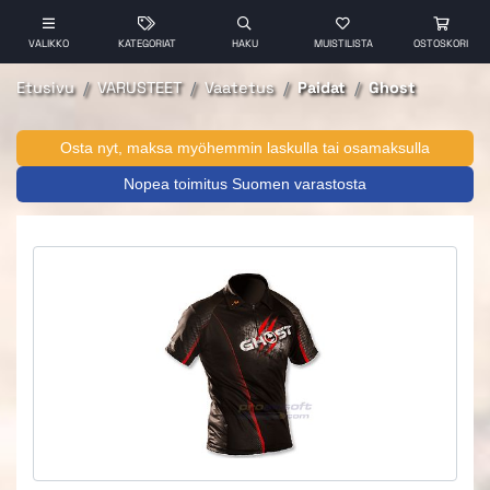
VALIKKO
KATEGORIAT
HAKU
MUISTILISTA
OSTOSKORI
Etusivu
VARUSTEET
Vaatetus
Paidat
Ghost
Osta nyt, maksa myöhemmin laskulla tai osamaksulla
Nopea toimitus Suomen varastosta