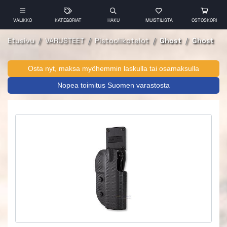
VALIKKO
KATEGORIAT
HAKU
MUISTILISTA
OSTOSKORI
Etusivu
VARUSTEET
Pistoolikotelot
Ghost
Ghost
Osta nyt, maksa myöhemmin laskulla tai osamaksulla
Nopea toimitus Suomen varastosta