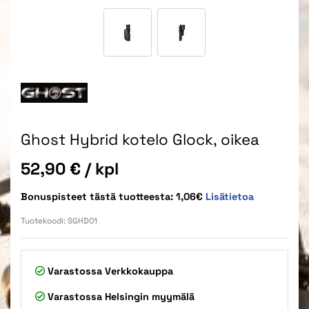
Ghost Hybrid kotelo Glock, oikea
Hinta
52,90 €
/ kpl
Bonuspisteet tästä tuotteesta: 1,06€
Lisätietoa
Tuotekoodi:
SGHD01
Varastossa
Verkkokauppa
Varastossa
Helsingin myymälä