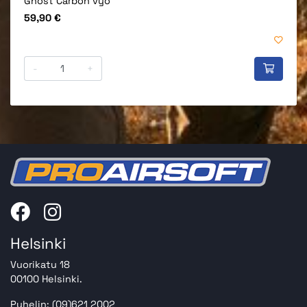
Ghost Carbon vyö
Hinta
59,90 €
-
+
Helsinki
Vuorikatu 18
00100 Helsinki.
Puhelin: (09)621 2002