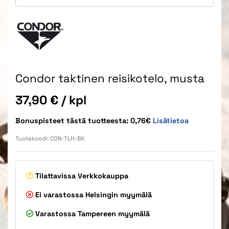
Condor taktinen reisikotelo, musta
Hinta
37,90 €
/ kpl
Bonuspisteet tästä tuotteesta: 0,76€
Lisätietoa
Tuotekoodi:
CON-TLH-BK
Tilattavissa
Verkkokauppa
Ei varastossa
Helsingin myymälä
Varastossa
Tampereen myymälä