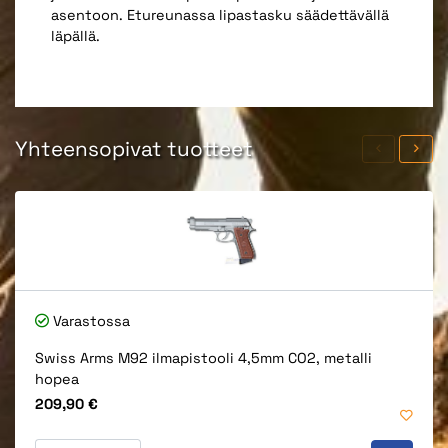
asentoon. Etureunassa lipastasku säädettävällä
läpällä.
Yhteensopivat tuotteet
Varastossa
Swiss Arms M92 ilmapistooli 4,5mm CO2, metalli
hopea
Hinta
209,90 €