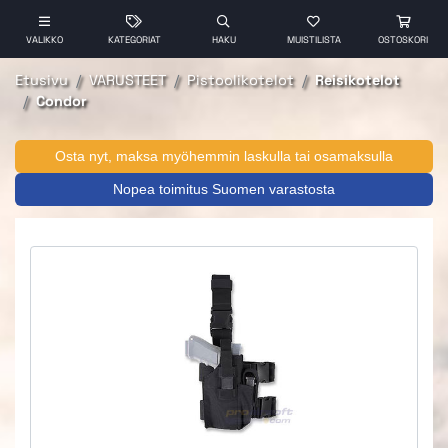
VALIKKO
KATEGORIAT
HAKU
MUISTILISTA
OSTOSKORI
Etusivu
VARUSTEET
Pistoolikotelot
Reisikotelot
Condor
Osta nyt, maksa myöhemmin laskulla tai osamaksulla
Nopea toimitus Suomen varastosta