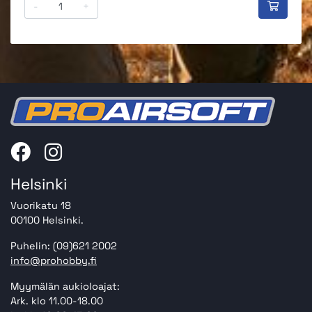
-
+
Helsinki
Vuorikatu 18
00100 Helsinki.
Puhelin: (09)621 2002
info@prohobby.fi
Myymälän aukioloajat:
Ark. klo 11.00-18.00