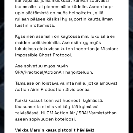
kahvapalaa, joilla muokkaat kahvan sopivaksi
isommalle tai pienemmälle kädelle. Aseen hop-
upin säätämistä on myös helpoitettu, sillä
rullaan pääsee käsiksi hylsyportin kautta ilman
luistin irrottamista.
Kyseinen asemalli on käytössä mm. lukuisilla eri
maiden poliisivoimilla. Ase esiintyy myös
lukuisissa elokuvissa kuten Inception ja Mission:
Impossible Ghost Protocol.
Ase solvetuu myös hyvin
SRA/Practical/ActionAir harjoitteluun.
Tämä ase on loistava valinta niille, jotka ampuvat
Action Airin Production Divisioonaa.
Kaikki kaasut toimivat huonosti kylmässä.
Kaasuasetta ei siis voi käyttää kylmässä
talvisäässä. HUOM Action Air / SRA! Varmistathan
aseen sopivuuden koteloosi.
Vaikka Maruin kaasupistoolit häviävät