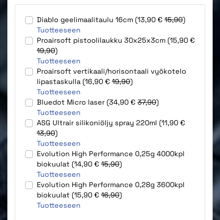
Diablo geelimaalitaulu 16cm (13,90 €
15,90
)
Tuotteeseen
Proairsoft pistoolilaukku 30x25x3cm (15,90 €
19,90
)
Tuotteeseen
Proairsoft vertikaali/horisontaali vyökotelo
lipastaskulla (16,90 €
19,90
)
Tuotteeseen
Bluedot Micro laser (34,90 €
37,90
)
Tuotteeseen
ASG Ultrair silikoniöljy spray 220ml (11,90 €
13,90
)
Tuotteeseen
Evolution High Performance 0,25g 4000kpl
biokuulat (14,90 €
15,90
)
Tuotteeseen
Evolution High Performance 0,28g 3600kpl
biokuulat (15,90 €
16,90
)
Tuotteeseen