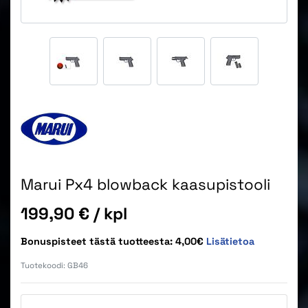
Marui Px4 blowback kaasupistooli
Hinta
199,90 €
/ kpl
Bonuspisteet tästä tuotteesta: 4,00€
Lisätietoa
Tuotekoodi:
GB46