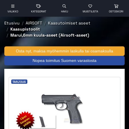
VALIKKO
KATEGORIAT
HAKU
MUISTILISTA
OSTOSKORI
Etusivu
AIRSOFT
Kaasutoimiset aseet
Kaasupistoolit
Marui,6mm kuula-aseet (Airsoft-aseet)
Osta nyt, maksa myöhemmin laskulla tai osamaksulla
Nopea toimitus Suomen varastosta
TARJOUS