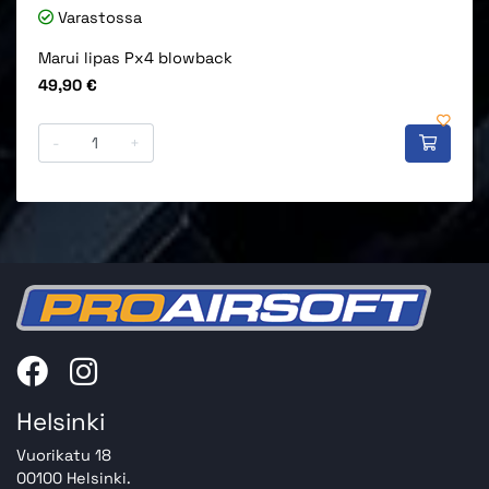
Varastossa
Marui lipas Px4 blowback
Hinta
49,90 €
-
+
Helsinki
Vuorikatu 18
00100 Helsinki.