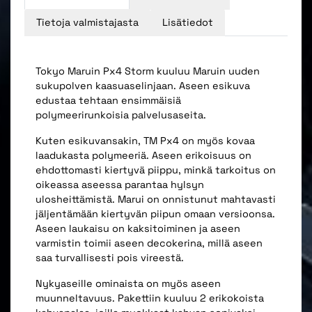
Tietoja valmistajasta
Lisätiedot
Tokyo Maruin Px4 Storm kuuluu Maruin uuden
sukupolven kaasuaselinjaan. Aseen esikuva
edustaa tehtaan ensimmäisiä
polymeerirunkoisia palvelusaseita.
Kuten esikuvansakin, TM Px4 on myös kovaa
laadukasta polymeeriä. Aseen erikoisuus on
ehdottomasti kiertyvä piippu, minkä tarkoitus on
oikeassa aseessa parantaa hylsyn
ulosheittämistä. Marui on onnistunut mahtavasti
jäljentämään kiertyvän piipun omaan versioonsa.
Aseen laukaisu on kaksitoiminen ja aseen
varmistin toimii aseen decokerina, millä aseen
saa turvallisesti pois vireestä.
Nykyaseille ominaista on myös aseen
muunneltavuus. Pakettiin kuuluu 2 erikokoista