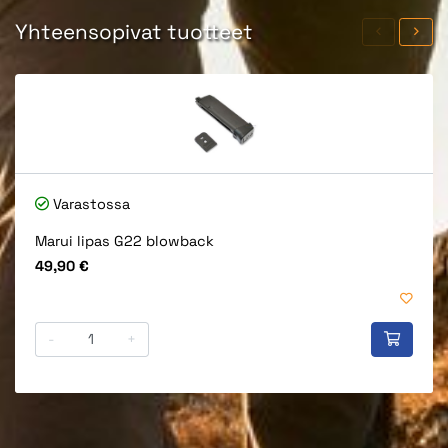
Yhteensopivat tuotteet
Varastossa
Marui lipas G22 blowback
Hinta
49,90 €
-
+