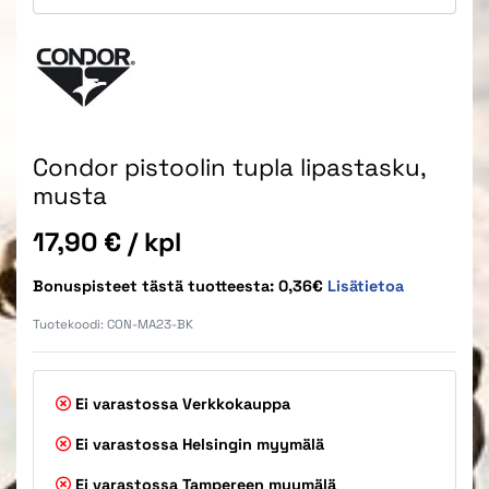
Condor pistoolin tupla lipastasku,
musta
Hinta
17,90 €
/ kpl
Bonuspisteet tästä tuotteesta: 0,36€
Lisätietoa
Tuotekoodi:
CON-MA23-BK
Ei varastossa
Verkkokauppa
Ei varastossa
Helsingin myymälä
Ei varastossa
Tampereen myymälä