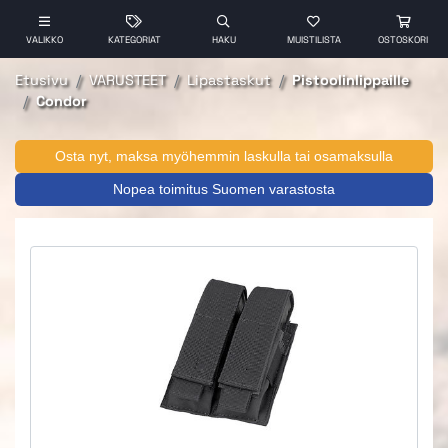
VALIKKO
KATEGORIAT
HAKU
MUISTILISTA
OSTOSKORI
Etusivu
VARUSTEET
Lipastaskut
Pistoolinlippaille
Condor
Osta nyt, maksa myöhemmin laskulla tai osamaksulla
Nopea toimitus Suomen varastosta