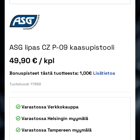
ASG lipas CZ P-09 kaasupistooli
Hinta
49,90 €
/ kpl
Bonuspisteet tästä tuotteesta: 1,00€
Lisätietoa
Tuotekoodi:
17658
Varastossa
Verkkokauppa
Varastossa
Helsingin myymälä
Varastossa
Tampereen myymälä