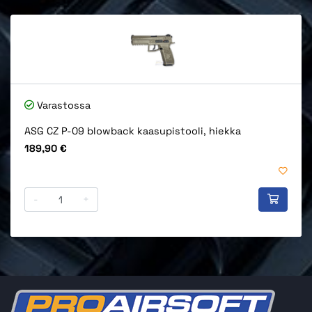
Varastossa
ASG CZ P-09 blowback kaasupistooli, hiekka
Hinta
189,90 €
-
+