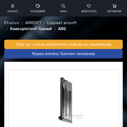
VALIKKO
KATEGORIAT
HAKU
MUISTILISTA
OSTOSKORI
Etusivu
AIRSOFT
Lippaat airsoft
Kaasupistooli lippaat
ASG
Osta nyt, maksa myöhemmin laskulla tai osamaksulla
Nopea toimitus Suomen varastosta