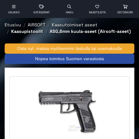
VALIKKO
KATEGORIAT
HAKU
MUISTILISTA
OSTOSKORI
Etusivu
AIRSOFT
Kaasutoimiset aseet
Kaasupistoolit
ASG,6mm kuula-aseet (Airsoft-aseet)
Osta nyt, maksa myöhemmin laskulla tai osamaksulla
Nopea toimitus Suomen varastosta