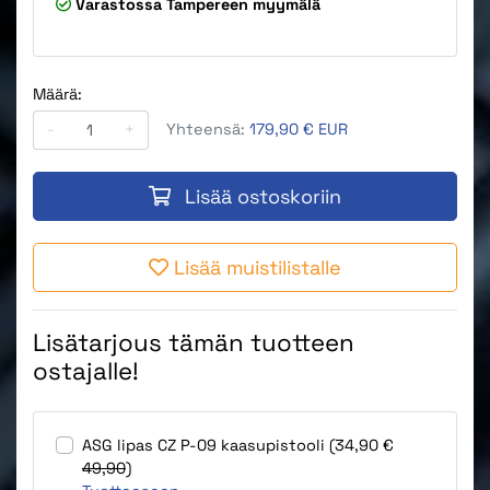
Varastossa
Tampereen myymälä
Määrä:
-
+
Yhteensä:
179,90 € EUR
Lisää ostoskoriin
Lisää muistilistalle
Lisätarjous tämän tuotteen
ostajalle!
ASG lipas CZ P-09 kaasupistooli (34,90 €
49,90
)