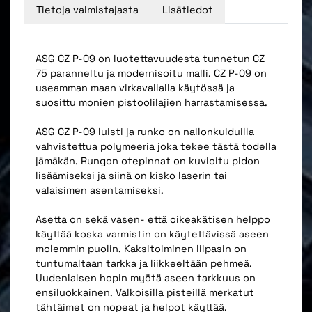
Tietoja valmistajasta
Lisätiedot
ASG CZ P-09 on luotettavuudesta tunnetun CZ
75 paranneltu ja modernisoitu malli. CZ P-09 on
useamman maan virkavallalla käytössä ja
suosittu monien pistoolilajien harrastamisessa.
ASG CZ P-09 luisti ja runko on nailonkuiduilla
vahvistettua polymeeria joka tekee tästä todella
jämäkän. Rungon otepinnat on kuvioitu pidon
lisäämiseksi ja siinä on kisko laserin tai
valaisimen asentamiseksi.
Asetta on sekä vasen- että oikeakätisen helppo
käyttää koska varmistin on käytettävissä aseen
molemmin puolin. Kaksitoiminen liipasin on
tuntumaltaan tarkka ja liikkeeltään pehmeä.
Uudenlaisen hopin myötä aseen tarkkuus on
ensiluokkainen. Valkoisilla pisteillä merkatut
tähtäimet on nopeat ja helpot käyttää.