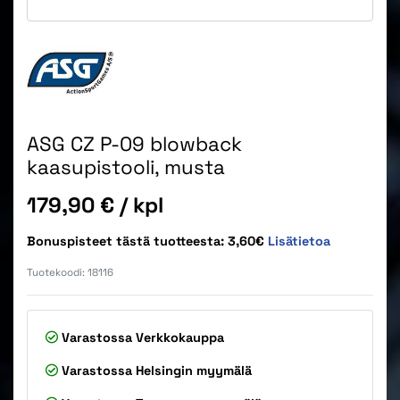
ASG CZ P-09 blowback
kaasupistooli, musta
Hinta
179,90 €
/ kpl
Bonuspisteet tästä tuotteesta: 3,60€
Lisätietoa
Tuotekoodi:
18116
Varastossa
Verkkokauppa
Varastossa
Helsingin myymälä