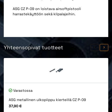
ASG CZ P-09 on loistava airsoftpistooli
harrastekäyttöön sekä kilpalajeihin.
Yhteensopivat tuotteet
Varastossa
ASG metallinen ulkopiippu kierteillä CZ P-09
Hinta
37,90 €