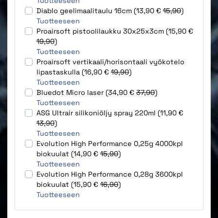
Tuotteeseen
Diablo geelimaalitaulu 16cm (13,90 €
15,90
)
Tuotteeseen
Proairsoft pistoolilaukku 30x25x3cm (15,90 €
19,90
)
Tuotteeseen
Proairsoft vertikaali/horisontaali vyökotelo
lipastaskulla (16,90 €
19,90
)
Tuotteeseen
Bluedot Micro laser (34,90 €
37,90
)
Tuotteeseen
ASG Ultrair silikoniöljy spray 220ml (11,90 €
13,90
)
Tuotteeseen
Evolution High Performance 0,25g 4000kpl
biokuulat (14,90 €
15,90
)
Tuotteeseen
Evolution High Performance 0,28g 3600kpl
biokuulat (15,90 €
16,90
)
Tuotteeseen