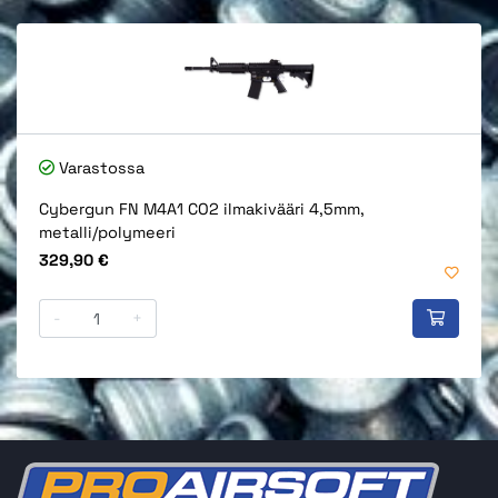
Varastossa
Cybergun FN M4A1 CO2 ilmakivääri 4,5mm,
metalli/polymeeri
Hinta
329,90 €
-
+