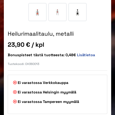
Heilurimaalitaulu, metalli
Hinta
23,90 €
/ kpl
Bonuspisteet tästä tuotteesta: 0,48€
Lisätietoa
Tuotekoodi:
CH360013
Ei varastossa
Verkkokauppa
Ei varastossa
Helsingin myymälä
Ei varastossa
Tampereen myymälä