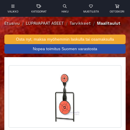
VALIKKO
KATEGORIAT
HAKU
MUISTILISTA
OSTOSKORI
Etusivu
LUPAVAPAAT ASEET
Tarvikkeet
Maalitaulut
Osta nyt, maksa myöhemmin laskulla tai osamaksulla
Nopea toimitus Suomen varastosta