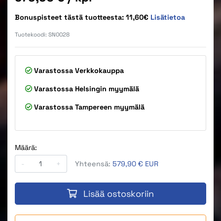
Bonuspisteet tästä tuotteesta: 11,60€
Lisätietoa
Tuotekoodi:
SN0028
Varastossa
Verkkokauppa
Varastossa
Helsingin myymälä
Varastossa
Tampereen myymälä
Määrä:
-
+
Yhteensä:
579,90 € EUR
Lisää ostoskoriin