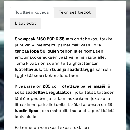
Tuotteen kuvaus
Tekniset tiedot
Lisätiedot
Snowpeak M60 PCP 6.35 mm
on tehokas, tarkka
ja hyvin viimeistelty paineilmakivääri, joka
tarjoaa
jopa 50 joulen
tehon ja erinomaisen
ampumakokemuksen vaativalle harrastajalle.
Tämä kivääri on suunniteltu yhdistämään
luotettavuus, tarkkuus ja säädettävyys
samaan
tyylikkääseen kokonaisuuteen.
Kiväärissä on
205
cc irrotettava paineilmasäiliö
sekä
s
äädettävä regulaattori
, joka takaa tasaisen
lähtönopeuden ja tarkan laukauksen jokaisella
liipaisimen painalluksella. Lisäksi aseessa on
18
luodin lipas
, joka mahdollistaa useita peräkkäisiä
laukauksia.
Rakenne on vankkaa tekoa: tukki on