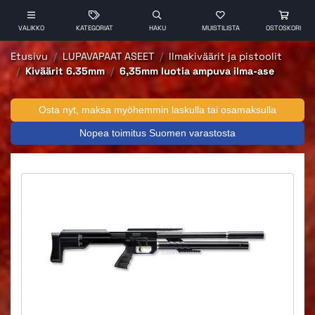
VALIKKO
KATEGORIAT
HAKU
MUISTILISTA
OSTOSKORI
Etusivu
LUPAVAPAAT ASEET
Ilmakiväärit ja pistoolit
Kiväärit 6.35mm
6,35mm luotia ampuva ilma-ase
Osta nyt, maksa myöhemmin laskulla tai osamaksulla
Nopea toimitus Suomen varastosta