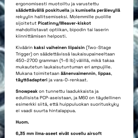
ergonomisesti muotoiltu ja varustettu
säädettävällä poskituella
ja
kumisella perälevyllä
rekyylin hallitsemiseksi. Molemmille puolille
sijoitetut
Picatinny/Weaver-kiskot
mahdollistavat optiikan, bipodin tai laserin
kiinnittämisen helposti.
Kiväärin
kaksi vaiheinen liipaisin
(Two-Stage
Trigger) on säädettävissä laukaisupaineeltaan
450–2700 gramman (1–6 lb) välillä, mikä takaa
mukautetun laukaisutuntuman eri ampujille.
Mukana toimitetaan
äänenvaimennin
,
lippas
,
täyttöadapteri
ja vara-O-renkaat.
Snowpeak
on tunnettu laadukkaista ja
edullisista PCP-aseistaan, ja M60 on täydellinen
esimerkki siitä, että huippuluokan suorituskyky
ei vaadi suurta hintalappua.
Huom.
6,35 mm ilma-aseet eivät sovellu airsoft