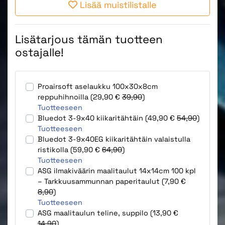
Lisää muistilistalle
Lisätarjous tämän tuotteen
ostajalle!
Proairsoft aselaukku 100x30x8cm
reppuhihnoilla (29,90 €
39,90
)
Tuotteeseen
Bluedot 3-9x40 kiikaritähtäin (49,90 €
54,90
)
Tuotteeseen
Bluedot 3-9x40EG kiikaritähtäin valaistulla
ristikolla (59,90 €
64,90
)
Tuotteeseen
ASG ilmakiväärin maalitaulut 14x14cm 100 kpl
– Tarkkuusammunnan paperitaulut (7,90 €
8,90
)
Tuotteeseen
ASG maalitaulun teline, suppilo (13,90 €
14,90
)