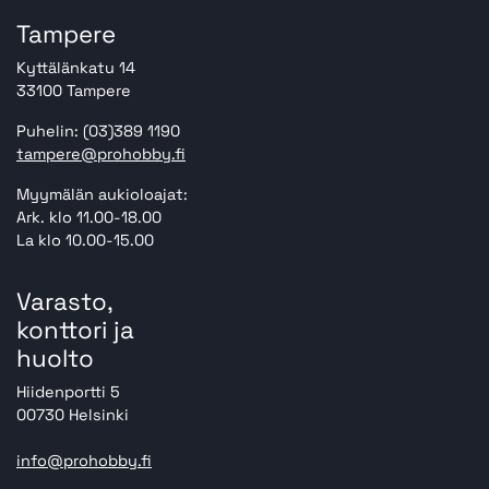
Tampere
Kyttälänkatu 14
33100 Tampere
Puhelin: (03)389 1190
tampere@prohobby.fi
Myymälän aukioloajat:
Ark. klo 11.00-18.00
La klo 10.00-15.00
Varasto,
konttori ja
huolto
Hiidenportti 5
00730 Helsinki
info@prohobby.fi