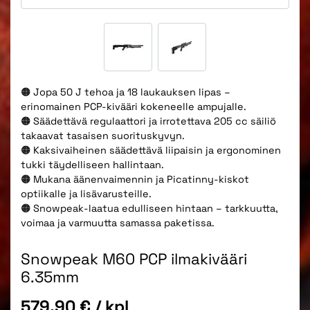
🟠 Jopa 50 J tehoa ja 18 laukauksen lipas –
erinomainen PCP-kivääri kokeneelle ampujalle.
🟠 Säädettävä regulaattori ja irrotettava 205 cc säiliö
takaavat tasaisen suorituskyvyn.
🟠 Kaksivaiheinen säädettävä liipaisin ja ergonominen
tukki täydelliseen hallintaan.
🟠 Mukana äänenvaimennin ja Picatinny-kiskot
optiikalle ja lisävarusteille.
🟠 Snowpeak-laatua edulliseen hintaan – tarkkuutta,
voimaa ja varmuutta samassa paketissa.
Snowpeak M60 PCP ilmakivääri
6.35mm
Hinta
579,90 €
/ kpl