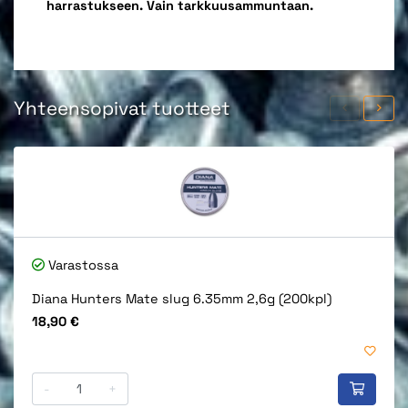
harrastukseen. Vain tarkkuusammuntaan.
Yhteensopivat tuotteet
Varastossa
Diana Hunters Mate slug 6.35mm 2,6g (200kpl)
Hinta
18,90 €
-
+