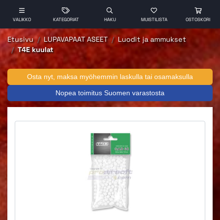
VALIKKO
KATEGORIAT
HAKU
MUISTILISTA
OSTOSKORI
Etusivu
LUPAVAPAAT ASEET
Luodit ja ammukset
T4E kuulat
Osta nyt, maksa myöhemmin laskulla tai osamaksulla
Nopea toimitus Suomen varastosta