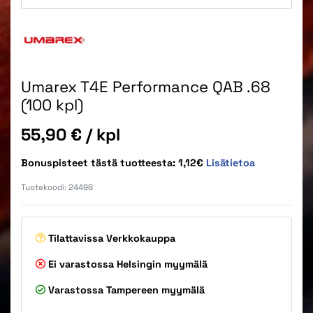
Umarex T4E Performance QAB .68
(100 kpl)
Hinta
55,90 €
/ kpl
Bonuspisteet tästä tuotteesta: 1,12€
Lisätietoa
Tuotekoodi:
24498
Tilattavissa
Verkkokauppa
Ei varastossa
Helsingin myymälä
Varastossa
Tampereen myymälä