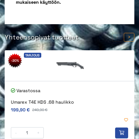
mukaiseen käyttöön.
Yhteensopivat tuotteet
TARJOUS
-20%
Varastossa
Umarex T4E HDS .68 haulikko
Alkuperäinen hinta
199,90 €
Alkuperäinen hinta
249,90 €
-
+