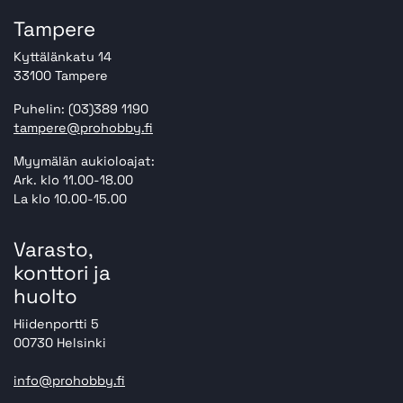
Tampere
Kyttälänkatu 14
33100 Tampere
Puhelin: (03)389 1190
tampere@prohobby.fi
Myymälän aukioloajat:
Ark. klo 11.00-18.00
La klo 10.00-15.00
Varasto,
konttori ja
huolto
Hiidenportti 5
00730 Helsinki
info@prohobby.fi