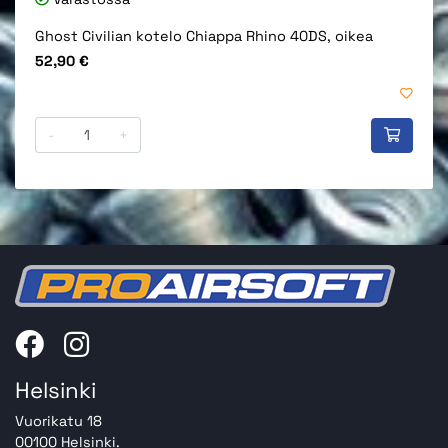
Ghost Civilian kotelo Chiappa Rhino 40DS, oikea
Hinta
52,90 €
-
+
Helsinki
Vuorikatu 18
00100 Helsinki.