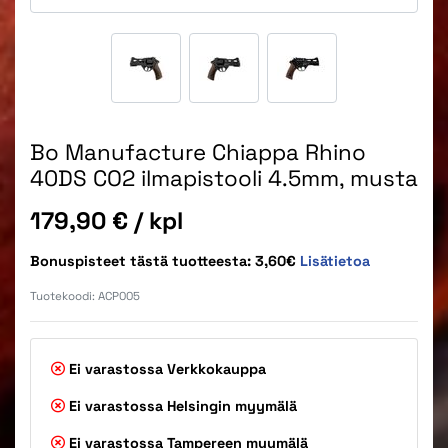
Bo Manufacture Chiappa Rhino
40DS CO2 ilmapistooli 4.5mm, musta
Hinta
179,90 €
/ kpl
Bonuspisteet tästä tuotteesta: 3,60€
Lisätietoa
Tuotekoodi:
ACP005
Ei varastossa
Verkkokauppa
Ei varastossa
Helsingin myymälä
Ei varastossa
Tampereen myymälä