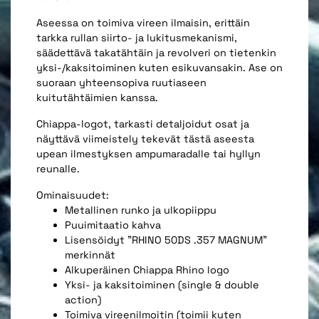
Aseessa on toimiva vireen ilmaisin, erittäin
tarkka rullan siirto- ja lukitusmekanismi,
säädettävä takatähtäin ja revolveri on tietenkin
yksi-/kaksitoiminen kuten esikuvansakin. Ase on
suoraan yhteensopiva ruutiaseen
kuitutähtäimien kanssa.
Chiappa-logot, tarkasti detaljoidut osat ja
näyttävä viimeistely tekevät tästä aseesta
upean ilmestyksen ampumaradalle tai hyllyn
reunalle.
Ominaisuudet:
Metallinen runko ja ulkopiippu
Puuimitaatio kahva
Lisensöidyt "RHINO 50DS .357 MAGNUM"
merkinnät
Alkuperäinen Chiappa Rhino logo
Yksi- ja kaksitoiminen (single & double
action)
Toimiva vireenilmoitin (toimii kuten