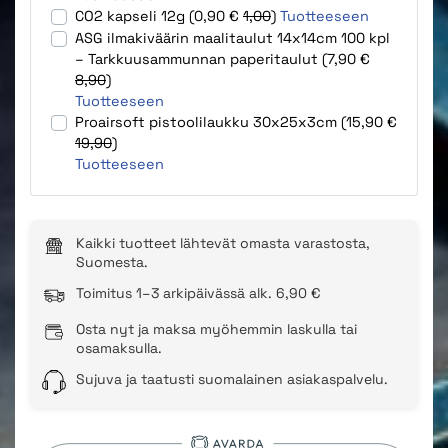
CO2 kapseli 12g (0,90 €
1,00
)
Tuotteeseen
ASG ilmakiväärin maalitaulut 14x14cm 100 kpl
– Tarkkuusammunnan paperitaulut (7,90 €
8,90
)
Tuotteeseen
Proairsoft pistoolilaukku 30x25x3cm (15,90 €
19,90
)
Tuotteeseen
Kaikki tuotteet lähtevät omasta varastosta,
Suomesta.
Toimitus 1–3 arkipäivässä alk. 6,90 €
Osta nyt ja maksa myöhemmin laskulla tai
osamaksulla.
Sujuva ja taatusti suomalainen asiakaspalvelu.