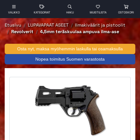
VALIKKO
KATEGORIAT
HAKU
MUISTILISTA
OSTOSKORI
Etusivu
LUPAVAPAAT ASEET
Ilmakiväärit ja pistoolit
Revolverit
4,5mm teräskuulaa ampuva ilma-ase
Osta nyt, maksa myöhemmin laskulla tai osamaksulla
Nopea toimitus Suomen varastosta