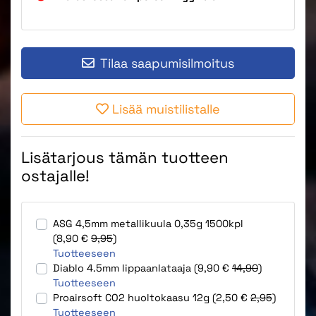
Tilaa saapumisilmoitus
Lisää muistilistalle
Lisätarjous tämän tuotteen
ostajalle!
ASG 4,5mm metallikuula 0,35g 1500kpl
(8,90 €
9,95
)
Tuotteeseen
Diablo 4.5mm lippaanlataaja (9,90 €
14,90
)
Tuotteeseen
Proairsoft CO2 huoltokaasu 12g (2,50 €
2,95
)
Tuotteeseen