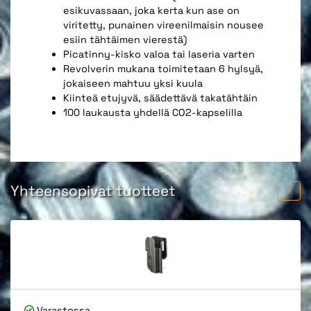
esikuvassaan, joka kerta kun ase on
viritetty, punainen vireenilmaisin nousee
esiin tähtäimen vierestä)
Picatinny-kisko valoa tai laseria varten
Revolverin mukana toimitetaan 6 hylsyä,
jokaiseen mahtuu yksi kuula
Kiinteä etujyvä, säädettävä takatähtäin
100 laukausta yhdellä CO2-kapselilla
Yhteensopivat tuotteet
Varastossa