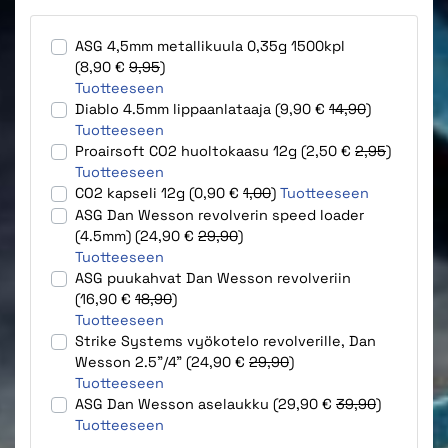
ASG 4,5mm metallikuula 0,35g 1500kpl
(8,90 €
9,95
)
Tuotteeseen
Diablo 4.5mm lippaanlataaja (9,90 €
14,90
)
Tuotteeseen
Proairsoft CO2 huoltokaasu 12g (2,50 €
2,95
)
Tuotteeseen
CO2 kapseli 12g (0,90 €
1,00
)
Tuotteeseen
ASG Dan Wesson revolverin speed loader
(4.5mm) (24,90 €
29,90
)
Tuotteeseen
ASG puukahvat Dan Wesson revolveriin
(16,90 €
18,90
)
Tuotteeseen
Strike Systems vyökotelo revolverille, Dan
Wesson 2.5"/4" (24,90 €
29,90
)
Tuotteeseen
ASG Dan Wesson aselaukku (29,90 €
39,90
)
Tuotteeseen