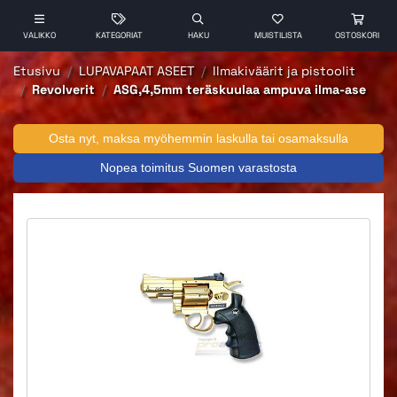
VALIKKO
KATEGORIAT
HAKU
MUISTILISTA
OSTOSKORI
Etusivu
LUPAVAPAAT ASEET
Ilmakiväärit ja pistoolit
Revolverit
ASG,4,5mm teräskuulaa ampuva ilma-ase
Osta nyt, maksa myöhemmin laskulla tai osamaksulla
Nopea toimitus Suomen varastosta