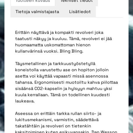
Tuotteen kuvaus
Tekniset tiedot
Tietoja valmistajasta
Lisätiedot
Erittäin näyttävä ja kompakti revolveri joka
taatusti näkyy ja kuuluu. Tämä, revolveri ei jää
huomaamatta uskomattoman hienon
kullanvärinsä vuoksi. Bling Bling.
Täysmetallinen ja tarkkuustyöstetyllä
koneistolla varustettu ase on hopiton jolloin
asetta voi käyttää vapaasti missä asennossa
tahansa. Ergonomisesti muotoiltu kahva piilottaa
sisäänsä CO2-kapselin ja hylsyyn mahtuu yksi
kuula kerrallaan. Tämä on todellinen kuudesti
laukeava.
Aseessa on erittäin tarkka rullan siirto- ja
lukitusmekanismi, varmistin, säädettävä
takatähtäin ja revolveri on tietenkin
kaksitoiminen kuten esikuvansakin. Dan Wesson