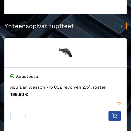
Yhteensopivat tuotteet
Varastossa
ASG Dan Wesson 715 CO2 revolveri 2,5", rosteri
Hinta
199,90 €
-
+