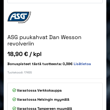
ASG puukahvat Dan Wesson
revolveriin
Hinta
18,90 €
/ kpl
Bonuspisteet tästä tuotteesta: 0,38€
Lisätietoa
Tuotekoodi:
17455
Varastossa
Verkkokauppa
Varastossa
Helsingin myymälä
Varastossa
Tampereen myymälä