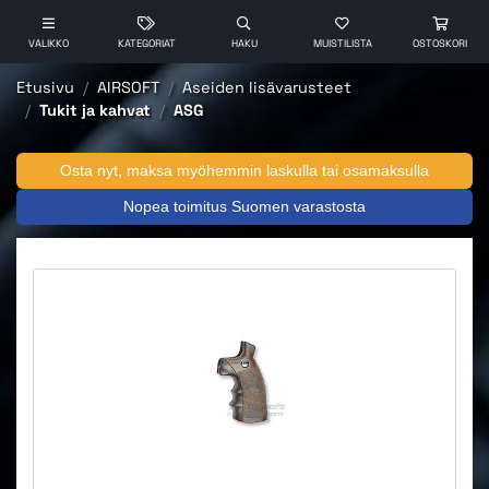
VALIKKO
KATEGORIAT
HAKU
MUISTILISTA
OSTOSKORI
Etusivu
AIRSOFT
Aseiden lisävarusteet
Tukit ja kahvat
ASG
Osta nyt, maksa myöhemmin laskulla tai osamaksulla
Nopea toimitus Suomen varastosta