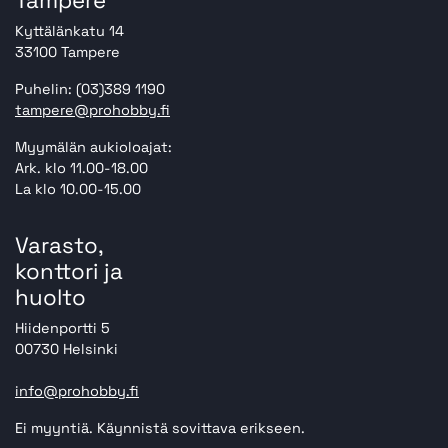
Tampere
Kyttälänkatu 14
33100 Tampere
Puhelin: (03)389 1190
tampere@prohobby.fi
Myymälän aukioloajat:
Ark. klo 11.00-18.00
La klo 10.00-15.00
Varasto,
konttori ja
huolto
Hiidenportti 5
00730 Helsinki
info@prohobby.fi
Ei myyntiä. Käynnistä sovittava erikseen.