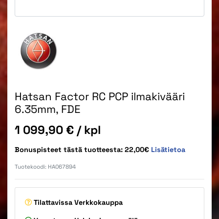
Hatsan Factor RC PCP ilmakivääri
6.35mm, FDE
Hinta
1 099,90 €
/ kpl
Bonuspisteet tästä tuotteesta: 22,00€
Lisätietoa
Tuotekoodi:
HA067894
Tilattavissa
Verkkokauppa