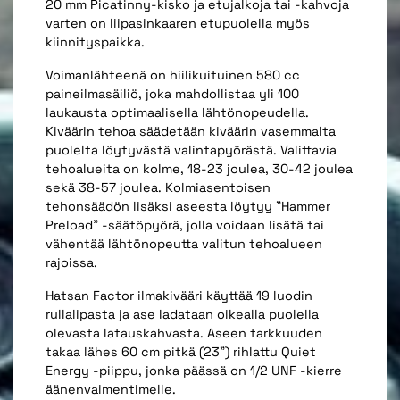
20 mm Picatinny-kisko ja etujalkoja tai -kahvoja
varten on liipasinkaaren etupuolella myös
kiinnityspaikka.
V
oimanlähteenä on hiilikuituinen 580 cc
paineilmasäiliö, joka mahdollistaa yli 100
laukausta optimaalisella lähtönopeudella.
Kiväärin tehoa säädetään kiväärin vasemmalta
puolelta löytyvästä valintapyörästä. Valittavia
tehoalueita on kolme, 18-23 joulea, 30-42 joulea
sekä 38-57 joulea. Kolmiasentoisen
tehonsäädön lisäksi aseesta löytyy "Hammer
Preload" -säätöpyörä, jolla voidaan lisätä tai
vähentää lähtönopeutta valitun tehoalueen
rajoissa.
Hatsan Factor ilmakivääri käyttää 19 luodin
rullalipasta ja ase ladataan oikealla puolella
olevasta latauskahvasta. Aseen tarkkuuden
takaa lähes 60 cm pitkä (23") rihlattu Quiet
Energy -piippu, jonka päässä on 1/2 UNF -kierre
äänenvaimentimelle.