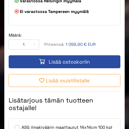
Varastossa
Helsingin myymälä
Ei varastossa
Tampereen myymälä
Määrä:
-
+
Yhteensä:
1 099,90 € EUR
Lisää ostoskoriin
Lisää muistilistalle
Lisätarjous tämän tuotteen
ostajalle!
ASG ilmakiväärin maalitaulut 14x14cm 100 kpl