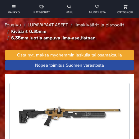
VALIKKO
KATEGORIAT
HAKU
MUISTILISTA
OSTOSKORI
Etusivu
LUPAVAPAAT ASEET
Ilmakiväärit ja pistoolit
Kiväärit 6.35mm
6,35mm luotia ampuva ilma-ase,Hatsan
Osta nyt, maksa myöhemmin laskulla tai osamaksulla
Nopea toimitus Suomen varastosta