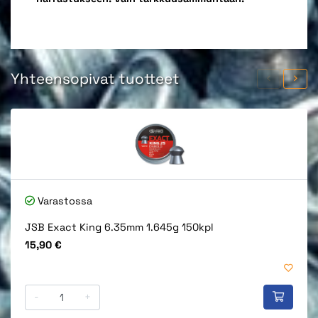
Yhteensopivat tuotteet
Varastossa
JSB Exact King 6.35mm 1.645g 150kpl
Hinta
15,90 €
-
+