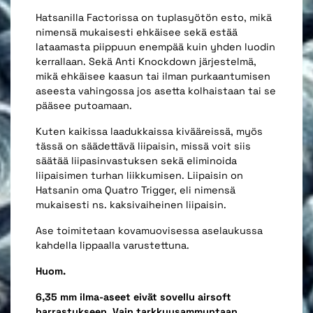
Hatsanilla Factorissa on tuplasyötön esto, mikä
nimensä mukaisesti ehkäisee sekä estää
lataamasta piippuun enempää kuin yhden luodin
kerrallaan. Sekä Anti Knockdown järjestelmä,
mikä ehkäisee kaasun tai ilman purkaantumisen
aseesta vahingossa jos asetta kolhaistaan tai se
pääsee putoamaan.
Kuten kaikissa laadukkaissa kivääreissä, myös
tässä on säädettävä liipaisin, missä voit siis
säätää liipasinvastuksen sekä eliminoida
liipaisimen turhan liikkumisen. Liipaisin on
Hatsanin oma Quatro Trigger, eli nimensä
mukaisesti ns. kaksivaiheinen liipaisin.
Ase toimitetaan kovamuovisessa aselaukussa
kahdella lippaalla varustettuna.
Huom.
6,35 mm ilma-aseet eivät sovellu airsoft
harrastukseen. Vain tarkkuusammuntaan.