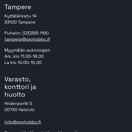
Tampere
Kyttälänkatu 14
33100 Tampere
Puhelin: (03)389 1190
tampere@prohobby.fi
Myymälän aukioloajat:
Ark. klo 11.00-18.00
La klo 10.00-15.00
Varasto,
konttori ja
huolto
Hiidenportti 5
00730 Helsinki
info@prohobby.fi