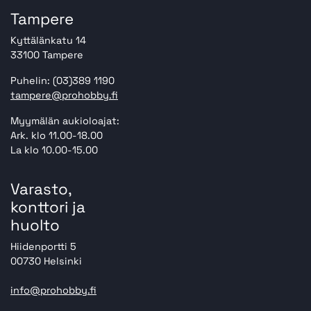
Tampere
Kyttälänkatu 14
33100 Tampere
Puhelin: (03)389 1190
tampere@prohobby.fi
Myymälän aukioloajat:
Ark. klo 11.00-18.00
La klo 10.00-15.00
Varasto,
konttori ja
huolto
Hiidenportti 5
00730 Helsinki
info@prohobby.fi