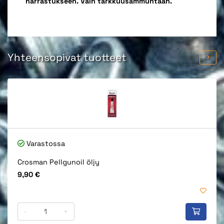
harrastukseen. Vain tarkkuusammuntaan.
Yhteensopivat tuotteet
Varastossa
Crosman Pellgunoil öljy
Hinta
9,90 €
-
+