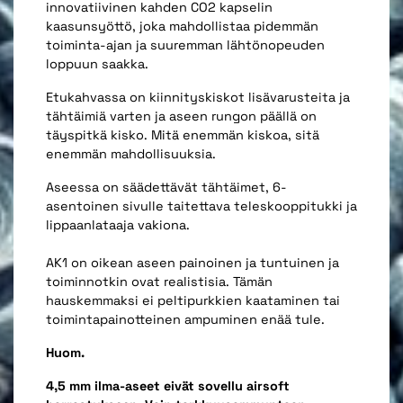
innovatiivinen kahden CO2 kapselin
kaasunsyöttö, joka mahdollistaa pidemmän
toiminta-ajan ja suuremman lähtönopeuden
loppuun saakka.
Etukahvassa on kiinnityskiskot lisävarusteita ja
tähtäimiä varten ja aseen rungon päällä on
täyspitkä kisko.
Mitä enemmän kiskoa, sitä
enemmän mahdollisuuksia.
Aseessa on säädettävät tähtäimet, 6-
asentoinen sivulle taitettava teleskooppitukki ja
lippaanlataaja vakiona.
AK1 on oikean aseen painoinen ja tuntuinen ja
toiminnotkin ovat realistisia. Tämän
hauskemmaksi ei peltipurkkien kaataminen tai
toimintapainotteinen ampuminen enää tule.
Huom.
4,5 mm ilma-aseet eivät sovellu airsoft