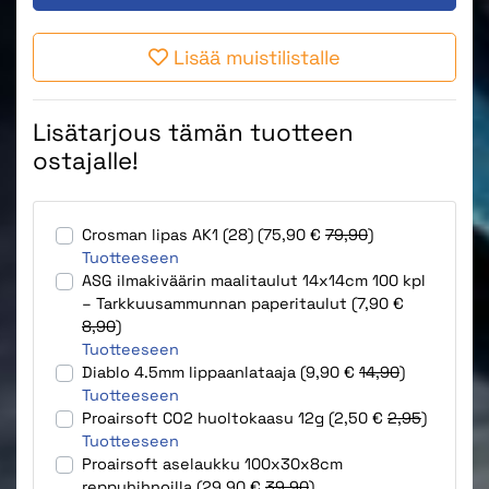
Lisää muistilistalle
Lisätarjous tämän tuotteen
ostajalle!
Crosman lipas AK1 (28) (75,90 €
79,90
)
Tuotteeseen
ASG ilmakiväärin maalitaulut 14x14cm 100 kpl
– Tarkkuusammunnan paperitaulut (7,90 €
8,90
)
Tuotteeseen
Diablo 4.5mm lippaanlataaja (9,90 €
14,90
)
Tuotteeseen
Proairsoft CO2 huoltokaasu 12g (2,50 €
2,95
)
Tuotteeseen
Proairsoft aselaukku 100x30x8cm
reppuhihnoilla (29,90 €
39,90
)