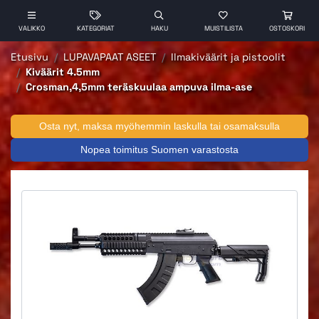
VALIKKO
KATEGORIAT
HAKU
MUISTILISTA
OSTOSKORI
Etusivu
LUPAVAPAAT ASEET
Ilmakiväärit ja pistoolit
Kiväärit 4.5mm
Crosman,4,5mm teräskuulaa ampuva ilma-ase
Osta nyt, maksa myöhemmin laskulla tai osamaksulla
Nopea toimitus Suomen varastosta