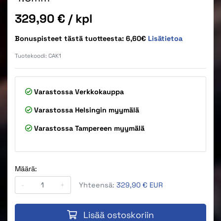
Hinta
329,90 €
/ kpl
Bonuspisteet tästä tuotteesta: 6,60€
Lisätietoa
Tuotekoodi:
CAK1
Varastossa
Verkkokauppa
Varastossa
Helsingin myymälä
Varastossa
Tampereen myymälä
Määrä:
-
+
Yhteensä:
329,90 € EUR
Lisää ostoskoriin