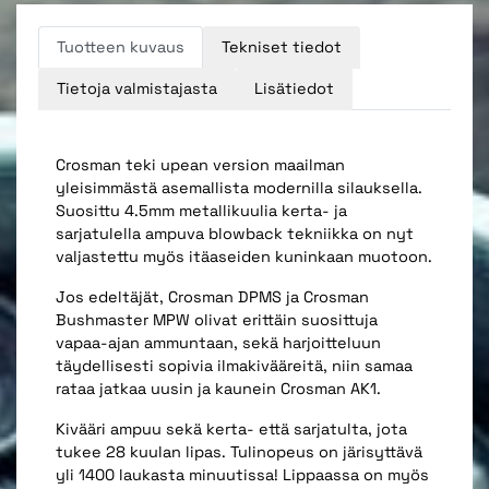
Tuotteen kuvaus
Tekniset tiedot
Tietoja valmistajasta
Lisätiedot
Crosman teki upean version maailman
yleisimmästä asemallista modernilla silauksella.
Suosittu 4.5mm metallikuulia kerta- ja
sarjatulella ampuva blowback tekniikka on nyt
valjastettu myös itäaseiden kuninkaan muotoon.
Jos edeltäjät, Crosman DPMS ja Crosman
Bushmaster MPW olivat erittäin suosittuja
vapaa-ajan ammuntaan, sekä harjoitteluun
täydellisesti sopivia ilmakivääreitä, niin samaa
rataa jatkaa uusin ja kaunein Crosman AK1.
Kivääri ampuu sekä kerta- että sarjatulta, jota
tukee 28 kuulan lipas. Tulinopeus on järisyttävä
yli 1400 laukasta minuutissa! Lippaassa on myös