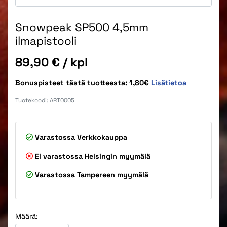
Snowpeak SP500 4,5mm
ilmapistooli
Hinta
89,90 €
/ kpl
Bonuspisteet tästä tuotteesta: 1,80€
Lisätietoa
Tuotekoodi:
ART0005
Varastossa
Verkkokauppa
Ei varastossa
Helsingin myymälä
Varastossa
Tampereen myymälä
Määrä: