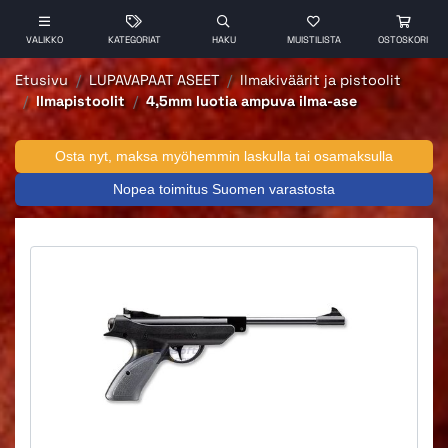
VALIKKO
KATEGORIAT
HAKU
MUISTILISTA
OSTOSKORI
Etusivu
LUPAVAPAAT ASEET
Ilmakiväärit ja pistoolit
Ilmapistoolit
4,5mm luotia ampuva ilma-ase
Osta nyt, maksa myöhemmin laskulla tai osamaksulla
Nopea toimitus Suomen varastosta