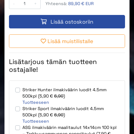
-
+
Yhteensä:
89,90 € EUR
Lisää ostoskoriin
Lisää muistilistalle
Lisätarjous tämän tuotteen
ostajalle!
Striker Hunter ilmakiväärin luodit 4.5mm
500kpl (5,90 €
6,90
)
Tuotteeseen
Striker Sport ilmakiväärin luodit 4.5mm
500kpl (5,90 €
6,90
)
Tuotteeseen
ASG ilmakiväärin maalitaulut 14x14cm 100 kpl
– Tarkkuusammunnan paperitaulut (7,90 €