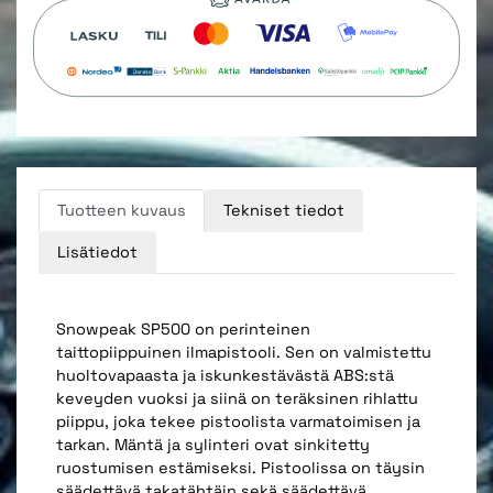
Tuotteen kuvaus
Tekniset tiedot
Lisätiedot
Snowpeak SP500 on perinteinen
taittopiippuinen ilmapistooli. Sen on valmistettu
huoltovapaasta ja iskunkestävästä ABS:stä
keveyden vuoksi ja siinä on teräksinen rihlattu
piippu, joka tekee pistoolista varmatoimisen ja
tarkan. Mäntä ja sylinteri ovat sinkitetty
ruostumisen estämiseksi. Pistoolissa on täysin
säädettävä takatähtäin sekä säädettävä