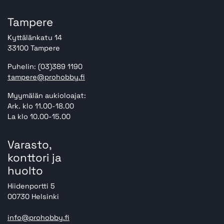
Tampere
Kyttälänkatu 14
33100 Tampere
Puhelin: (03)389 1190
tampere@prohobby.fi
Myymälän aukioloajat:
Ark. klo 11.00-18.00
La klo 10.00-15.00
Varasto,
konttori ja
huolto
Hiidenportti 5
00730 Helsinki
info@prohobby.fi