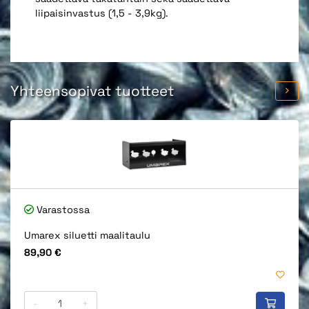
liipaisinvastus (1,5 - 3,9kg).
Yhteensopivat tuotteet
Varastossa
Umarex siluetti maalitaulu
Hinta
89,90 €
-
+