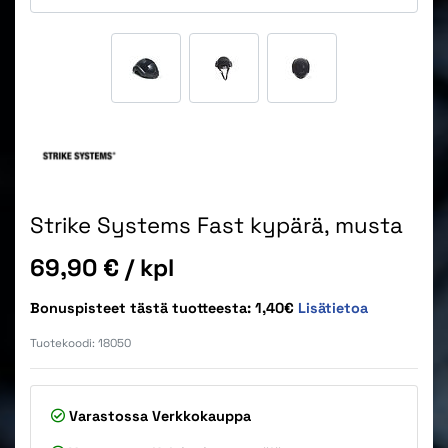
Strike Systems Fast kypärä, musta
Hinta
69,90 €
/ kpl
Bonuspisteet tästä tuotteesta: 1,40€
Lisätietoa
Tuotekoodi:
18050
Varastossa
Verkkokauppa