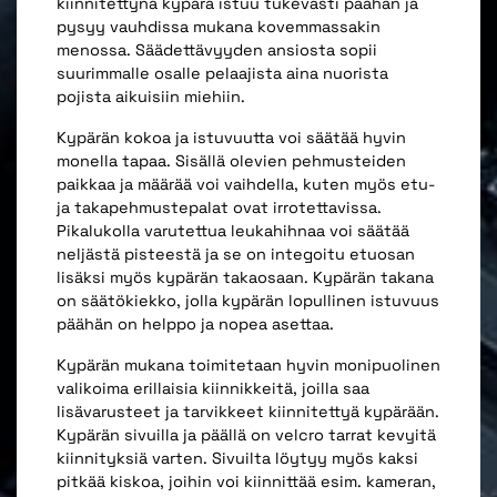
kiinnitettynä kypärä istuu tukevasti päähän ja
pysyy vauhdissa mukana kovemmassakin
menossa. Säädettävyyden ansiosta sopii
suurimmalle osalle pelaajista aina nuorista
pojista aikuisiin miehiin.
Kypärän kokoa ja istuvuutta voi säätää hyvin
monella tapaa. Sisällä olevien pehmusteiden
paikkaa ja määrää voi vaihdella, kuten myös etu-
ja takapehmustepalat ovat irrotettavissa.
Pikalukolla varutettua leukahihnaa voi säätää
neljästä pisteestä ja se on integoitu etuosan
lisäksi myös kypärän takaosaan. Kypärän takana
on säätökiekko, jolla kypärän lopullinen istuvuus
päähän on helppo ja nopea asettaa.
Kypärän mukana toimitetaan hyvin monipuolinen
valikoima erillaisia kiinnikkeitä, joilla saa
lisävarusteet ja tarvikkeet kiinnitettyä kypärään.
Kypärän sivuilla ja päällä on velcro tarrat kevyitä
kiinnityksiä varten. Sivuilta löytyy myös kaksi
pitkää kiskoa, joihin voi kiinnittää esim. kameran,