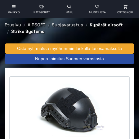
VALIKKO
KATEGORIAT
HAKU
MUISTILISTA
OSTOSKORI
Etusivu
AIRSOFT
Suojavarustus
Kypärät airsoft
Strike Systems
Osta nyt, maksa myöhemmin laskulla tai osamaksulla
Nopea toimitus Suomen varastosta