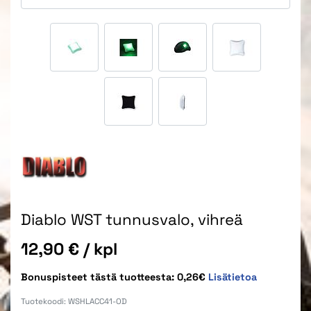
Diablo WST tunnusvalo, vihreä
Hinta
12,90 €
/ kpl
Bonuspisteet tästä tuotteesta: 0,26€
Lisätietoa
Tuotekoodi:
WSHLACC41-OD