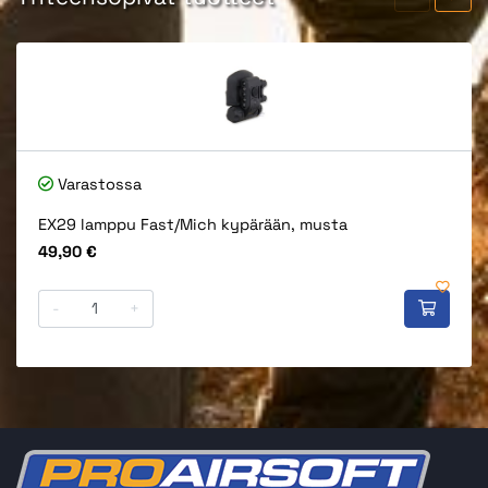
Varastossa
EX29 lamppu Fast/Mich kypärään, musta
Hinta
49,90 €
-
+