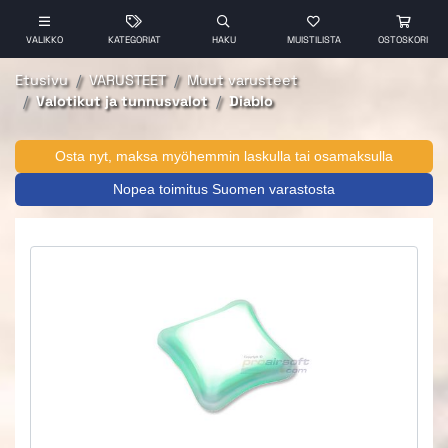
VALIKKO
KATEGORIAT
HAKU
MUISTILISTA
OSTOSKORI
Etusivu
VARUSTEET
Muut varusteet
Valotikut ja tunnusvalot
Diablo
Osta nyt, maksa myöhemmin laskulla tai osamaksulla
Nopea toimitus Suomen varastosta