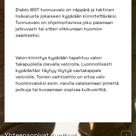
Diablo WST tunnusvalo on näppärä ja taktinen
lisävaruste jokaiseen kypärään kiinnitettäväksi.
Tunnusvalo on ohjelmoitavissa joko palamaan
jatkuvasti tai sitten vilkkumaan huomion
saamiseksi.
Valon kiinnitys kypärään tapahtuu valon
takapuolella olevalla velcrolla. Luonnollisesti
kypärästäsi täytyy löytyä vastakappale
velcrolle. Toinen vaihtoehto on sitoa valo
huomiovaloksi esim. narulla valaisemaan pimeitä
polkuja tai kuvaamaan sopivaa kulkureittiä.
Yhteensopivat tuotteet