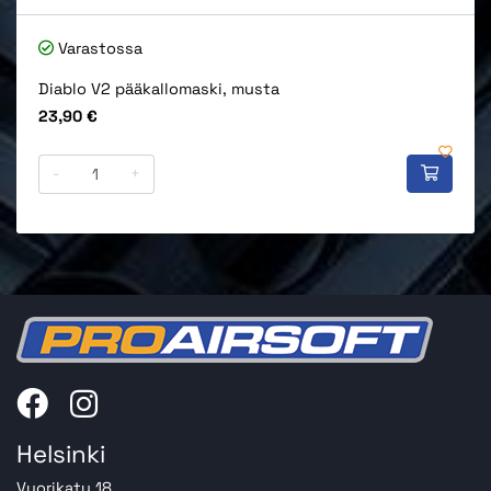
Varastossa
Diablo V2 pääkallomaski, musta
Hinta
23,90 €
-
+
Helsinki
Vuorikatu 18