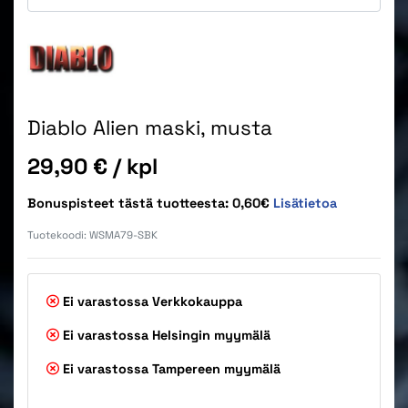
Diablo Alien maski, musta
Hinta
29,90 €
/ kpl
Bonuspisteet tästä tuotteesta: 0,60€
Lisätietoa
Tuotekoodi:
WSMA79-SBK
Ei varastossa
Verkkokauppa
Ei varastossa
Helsingin myymälä
Ei varastossa
Tampereen myymälä