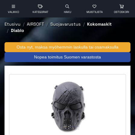
VALIKKO
KATEGORIAT
HAKU
MUISTILISTA
OSTOSKORI
Etusivu
AIRSOFT
Suojavarustus
Kokomaskit
Diablo
Osta nyt, maksa myöhemmin laskulla tai osamaksulla
Nopea toimitus Suomen varastosta