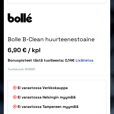
Bolle B-Clean huurteenestoaine
Hinta
6,90 €
/ kpl
Bonuspisteet tästä tuotteesta: 0,14€
Lisätietoa
Tuotekoodi:
603981
Ei varastossa
Verkkokauppa
Ei varastossa
Helsingin myymälä
Ei varastossa
Tampereen myymälä