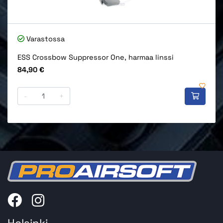
Varastossa
ESS Crossbow Suppressor One, harmaa linssi
Hinta
84,90 €
-
+