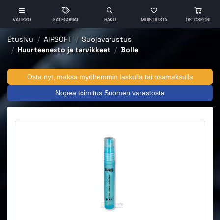
VALIKKO
KATEGORIAT
HAKU
MUISTILISTA
OSTOSKORI
Etusivu
AIRSOFT
Suojavarustus
Huurteenesto ja tarvikkeet
Bolle
Osta nyt, maksa myöhemmin laskulla tai osamaksulla
Nopea toimitus Suomen varastosta