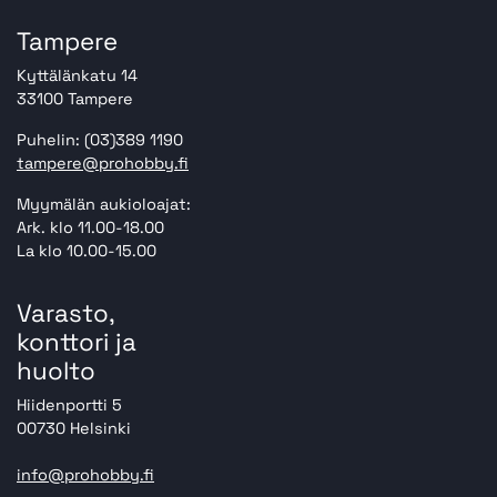
Tampere
Kyttälänkatu 14
33100 Tampere
Puhelin: (03)389 1190
tampere@prohobby.fi
Myymälän aukioloajat:
Ark. klo 11.00-18.00
La klo 10.00-15.00
Varasto,
konttori ja
huolto
Hiidenportti 5
00730 Helsinki
info@prohobby.fi