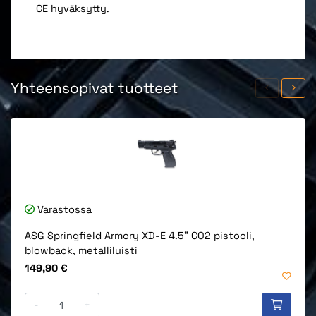
CE hyväksytty.
Yhteensopivat tuotteet
Varastossa
ASG Springfield Armory XD-E 4.5" CO2 pistooli,
blowback, metalliluisti
Hinta
149,90 €
-
+