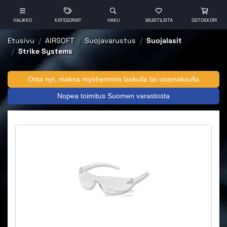
VALIKKO
KATEGORIAT
HAKU
MUISTILISTA
OSTOSKORI
Etusivu
AIRSOFT
Suojavarustus
Suojalasit
Strike Systems
Osta nyt, maksa myöhemmin laskulla tai osamaksulla
Nopea toimitus Suomen varastosta