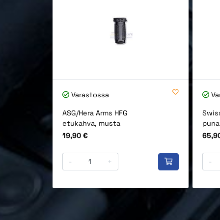
Varastossa
Va
ASG/Hera Arms HFG
Swis
etukahva, musta
puna
Hinta
Hinta
19,90 €
65,9
-
+
-