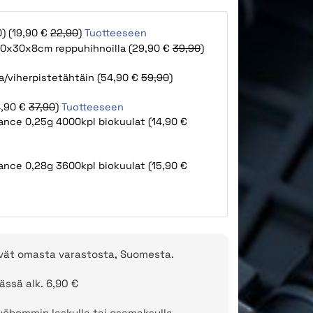
0) (19,90 €
22,90
)
Tuotteeseen
100x30x8cm reppuhihnoilla (29,90 €
39,90
)
a/viherpistetähtäin (54,90 €
59,90
)
4,90 €
37,90
)
Tuotteeseen
ance 0,25g 4000kpl biokuulat (14,90 €
ance 0,28g 3600kpl biokuulat (15,90 €
evät omasta varastosta, Suomesta.
ässä alk. 6,90 €
öhemmin laskulla tai osamaksulla.