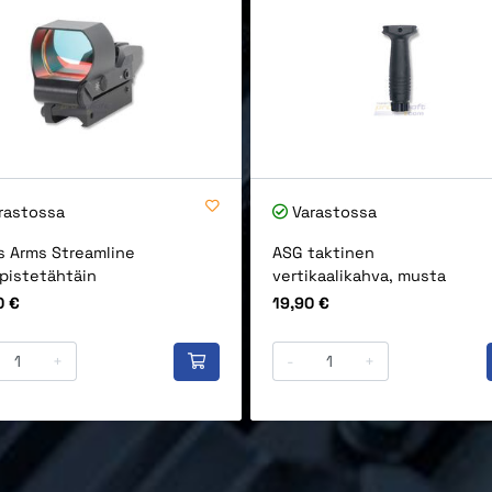
rastossa
Varastossa
s Arms Streamline
ASG taktinen
pistetähtäin
vertikaalikahva, musta
Hinta
0 €
19,90 €
+
-
+