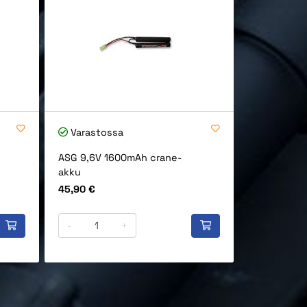
Varastossa
Varastos
ASG 9,6V 1600mAh crane-
ASG 11.1V 
akku
akku
Hinta
Hinta
45,90 €
27,90 €
-
+
-