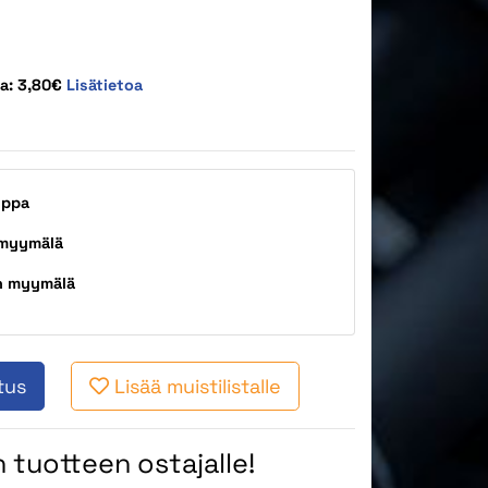
ta: 3,80€
Lisätietoa
uppa
 myymälä
n myymälä
tus
Lisää muistilistalle
 tuotteen ostajalle!