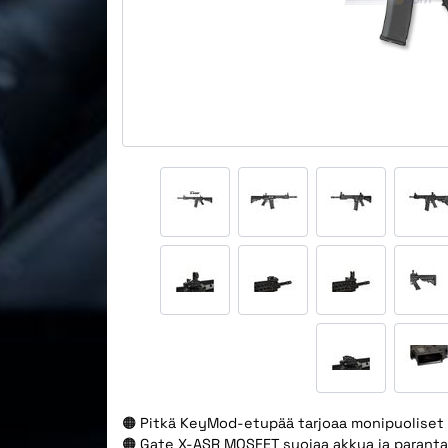
🟠 Pitkä KeyMod-etupää tarjoaa monipuoliset
🟠 Gate X-ASR MOSFET suojaa akkua ja parantaa