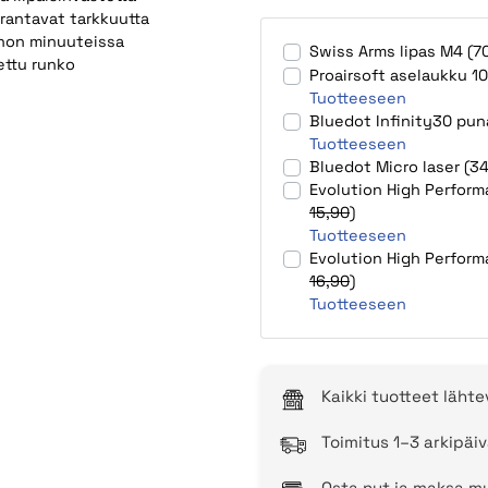
rantavat tarkkuutta
ehon minuuteissa
Swiss Arms lipas M4 (7
ettu runko
Proairsoft aselaukku 
Tuotteeseen
Bluedot Infinity30 pun
Tuotteeseen
Bluedot Micro laser (3
Evolution High Perform
15,90
)
Tuotteeseen
Evolution High Perform
16,90
)
Tuotteeseen
Kaikki tuotteet läht
Toimitus 1–3 arkipäiv
Osta nyt ja maksa my