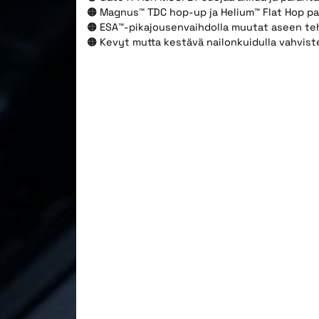
🟠 Magnus™ TDC hop-up ja Helium™ Flat Hop pa
🟠 ESA™-pikajousenvaihdolla muutat aseen t
🟠 Kevyt mutta kestävä nailonkuidulla vahvist