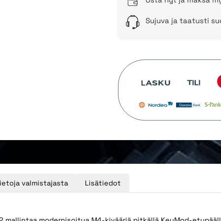
Sujuva ja taatusti s
ietoja valmistajasta
Lisätiedot
allintaa modernisoitua M4-kivääriä pitkällä KeyMod-etupäällä, 