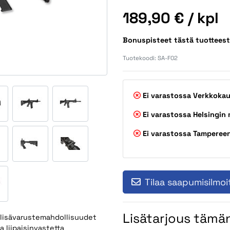
Hinta
189,90 €
/ kpl
Bonuspisteet tästä tuottees
Tuotekoodi:
SA-F02
Ei varastossa
Verkkoka
Ei varastossa
Helsingin
Ei varastossa
Tamperee
Tilaa saapumisilmoi
Lisätarjous tämän
 lisävarustemahdollisuudet
 liipaisinvastetta