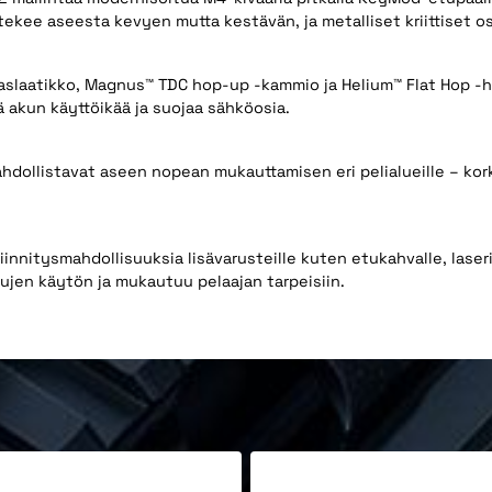
ekee aseesta kevyen mutta kestävän, ja metalliset kriittiset os
ataslaatikko, Magnus™ TDC hop-up -kammio ja Helium™ Flat Hop 
ä akun käyttöikää ja suojaa sähköosia.
dollistavat aseen nopean mukauttamisen eri pelialueille – kor
innitysmahdollisuuksia lisävarusteille kuten etukahvalle, laseri
kujen käytön ja mukautuu pelaajan tarpeisiin.