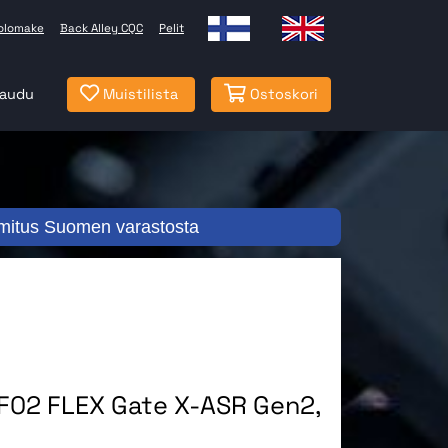
olomake
Back Alley CQC
Pelit
jaudu
Muistilista
Ostoskori
mitus Suomen varastosta
F02 FLEX Gate X-ASR Gen2,