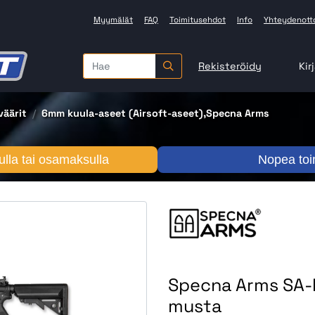
Myymälät
FAQ
Toimitusehdot
Info
Yhteydenott
Rekisteröidy
Kir
äärit
6mm kuula-aseet (Airsoft-aseet),Specna Arms
lla tai osamaksulla
Nopea toi
Specna Arms SA-
musta