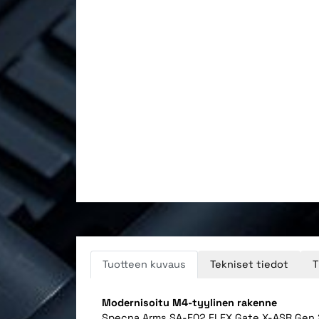
Tuotteen kuvaus
Tekniset tiedot
T
Modernisoitu M4-tyylinen rakenne
Specna Arms SA-F02 FLEX Gate X-ASR Gen.2 m