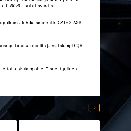
at lisäävät luotettavuutta.
-hoppikumi. Tehdasasennettu GATE X-ASR
keampi teho ulkopeliin ja matalampi CQB-
lle tai taskulampuille. Crane-tyylinen