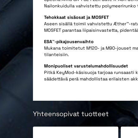
Nailonkuidulla vahvistettu polymeerirunko t
Tehokkaat sisäosat ja MOSFET
Aseen sisällä toimii vahvistettu Æther™-r
MOSFET parantaa liipaisinvastetta, pidentä
ESA™-pikajousenvaihto
Mukana toimitetut M120- ja M90-jouset mah
tilanteisiin.
Monipuoliset varustelumahdollisuudet
Pitkä KeyMod-käsisuoja tarjoaa runsaasti ki
säädettävä perä mahdollistaa erilaisten ak
Yhteensopivat tuotteet