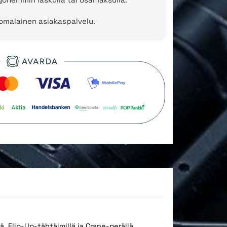
uomalainen asiakaspalvelu.
Flip-Up-tähtäimillä ja Crane-perällä.