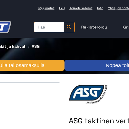
Myymälät
FAQ
Toimitusehdot
Info
Yhteydenott
Rekisteröidy
Kir
ukit ja kahvat
ASG
lla tai osamaksulla
Nopea toi
ASG taktinen ver