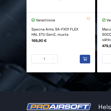
Varastossa
Va
Specna Arms SA-FX01 FLEX
Maru
HAL ETU Gen2, musta
SOCO
sähkö
Hinta
169,90 €
Hinta
479,
-
+
-
Hels