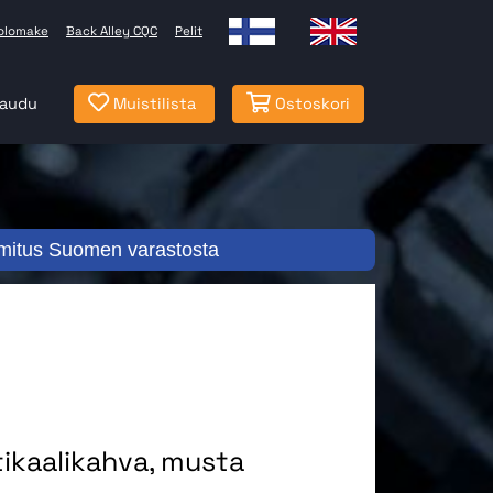
olomake
Back Alley CQC
Pelit
jaudu
Muistilista
Ostoskori
mitus Suomen varastosta
tikaalikahva, musta