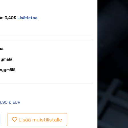
ta: 0,40€
Lisätietoa
pa
yymälä
myymälä
9,90 € EUR
Lisää muistilistalle