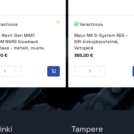
rastossa
Varastossa
i Next-Gen M4A1
Marui M4 S-System AEG –
M NGRS blowback
SIR-kiskojärjestelmä,
ase - metalli, musta
Vetoperä
Hinta
90 €
385,00 €
+
-
+
inki
Tampere