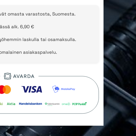
evät omasta varastosta, Suomesta.
ässä alk. 6,90 €
öhemmin laskulla tai osamaksulla.
uomalainen asiakaspalvelu.