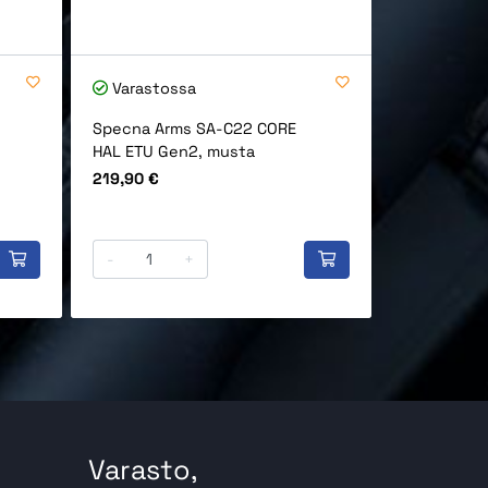
Varastossa
Varastos
Specna Arms SA-C22 CORE
Specna Ar
HAL ETU Gen2, musta
HAL ETU Ge
Hinta
Hinta
219,90 €
199,90 €
-
+
-
Varasto,