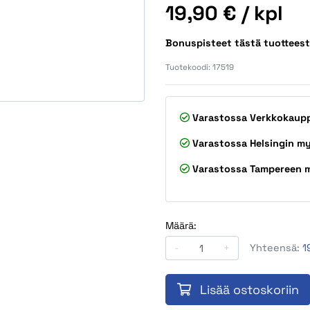
Hinta
19,90 €
/ kpl
Bonuspisteet tästä tuottees
Tuotekoodi:
17519
Varastossa
Verkkokaup
Varastossa
Helsingin m
Varastossa
Tampereen 
Määrä:
-
+
Yhteensä:
1
Lisää ostoskoriin