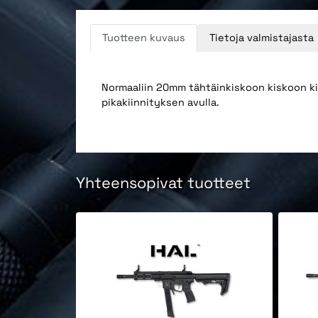
Tuotteen kuvaus
Tietoja valmistajasta
Normaaliin 20mm tähtäinkiskoon kiskoon kii
pikakiinnityksen avulla.
Yhteensopivat tuotteet