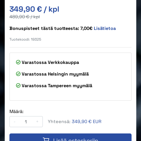
Alkuperäinen hinta
349,90 €
/ kpl
Alkuperäinen hinta
489,90 €
/ kpl
Bonuspisteet tästä tuotteesta: 7,00€
Lisätietoa
Tuotekoodi:
19325
Varastossa
Verkkokauppa
Varastossa
Helsingin myymälä
Varastossa
Tampereen myymälä
Määrä:
-
+
Yhteensä:
349,90 € EUR
Lisää ostoskoriin