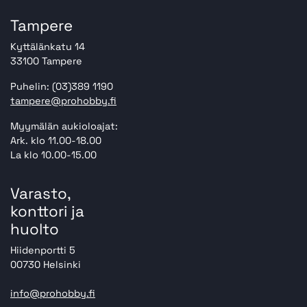
Tampere
Kyttälänkatu 14
33100 Tampere
Puhelin: (03)389 1190
tampere@prohobby.fi
Myymälän aukioloajat:
Ark. klo 11.00-18.00
La klo 10.00-15.00
Varasto,
konttori ja
huolto
Hiidenportti 5
00730 Helsinki
info@prohobby.fi