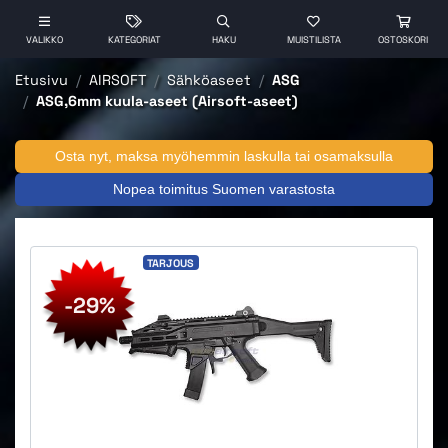
VALIKKO
KATEGORIAT
HAKU
MUISTILISTA
OSTOSKORI
Etusivu
AIRSOFT
Sähköaseet
ASG
ASG,6mm kuula-aseet (Airsoft-aseet)
Osta nyt, maksa myöhemmin laskulla tai osamaksulla
Nopea toimitus Suomen varastosta
TARJOUS
-29%