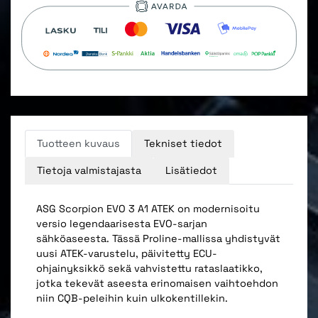
Tuotteen kuvaus
Tekniset tiedot
Tietoja valmistajasta
Lisätiedot
ASG Scorpion EVO 3 A1 ATEK on modernisoitu
versio legendaarisesta EVO-sarjan
sähköaseesta. Tässä Proline-mallissa yhdistyvät
uusi ATEK-varustelu, päivitetty ECU-
ohjainyksikkö sekä vahvistettu rataslaatikko,
jotka tekevät aseesta erinomaisen vaihtoehdon
niin CQB-peleihin kuin ulkokentillekin.