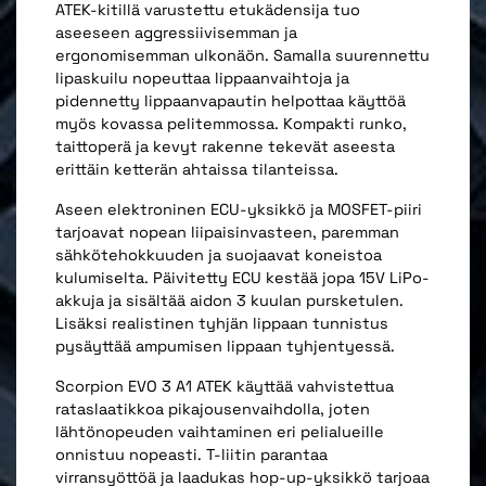
ATEK-kitillä varustettu etukädensija tuo
aseeseen aggressiivisemman ja
ergonomisemman ulkonäön. Samalla suurennettu
lipaskuilu nopeuttaa lippaanvaihtoja ja
pidennetty lippaanvapautin helpottaa käyttöä
myös kovassa pelitemmossa. Kompakti runko,
taittoperä ja kevyt rakenne tekevät aseesta
erittäin ketterän ahtaissa tilanteissa.
Aseen elektroninen ECU-yksikkö ja MOSFET-piiri
tarjoavat nopean liipaisinvasteen, paremman
sähkötehokkuuden ja suojaavat koneistoa
kulumiselta. Päivitetty ECU kestää jopa 15V LiPo-
akkuja ja sisältää aidon 3 kuulan pursketulen.
Lisäksi realistinen tyhjän lippaan tunnistus
pysäyttää ampumisen lippaan tyhjentyessä.
Scorpion EVO 3 A1 ATEK käyttää vahvistettua
rataslaatikkoa pikajousenvaihdolla, joten
lähtönopeuden vaihtaminen eri pelialueille
onnistuu nopeasti. T-liitin parantaa
virransyöttöä ja laadukas hop-up-yksikkö tarjoaa