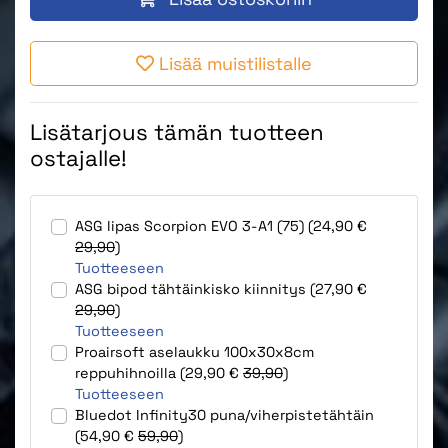
Lisää muistilistalle
Lisätarjous tämän tuotteen
ostajalle!
ASG lipas Scorpion EVO 3-A1 (75) (24,90 €
29,90
)
Tuotteeseen
ASG bipod tähtäinkisko kiinnitys (27,90 €
29,90
)
Tuotteeseen
Proairsoft aselaukku 100x30x8cm
reppuhihnoilla (29,90 €
39,90
)
Tuotteeseen
Bluedot Infinity30 puna/viherpistetähtäin
(54,90 €
59,90
)