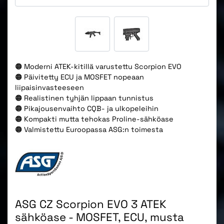
🟠 Moderni ATEK-kitillä varustettu Scorpion EVO
🟠 Päivitetty ECU ja MOSFET nopeaan
liipaisinvasteeseen
🟠 Realistinen tyhjän lippaan tunnistus
🟠 Pikajousenvaihto CQB- ja ulkopeleihin
🟠 Kompakti mutta tehokas Proline-sähköase
🟠 Valmistettu Euroopassa ASG:n toimesta
ASG CZ Scorpion EVO 3 ATEK
sähköase - MOSFET, ECU, musta