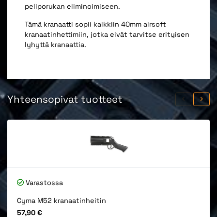
peliporukan eliminoimiseen.
Tämä kranaatti sopii kaikkiin 40mm airsoft
kranaatinhettimiin, jotka eivät tarvitse erityisen
lyhyttä kranaattia.
Yhteensopivat tuotteet
Varastossa
Cyma M52 kranaatinheitin
Hinta
57,90 €