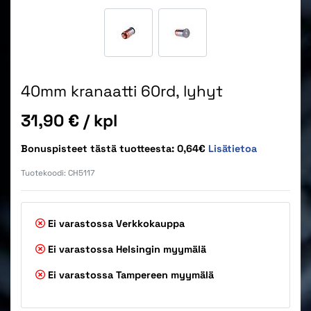
40mm kranaatti 60rd, lyhyt
Hinta
31,90 €
/ kpl
Bonuspisteet tästä tuotteesta: 0,64€
Lisätietoa
Tuotekoodi:
CH5117
Ei varastossa
Verkkokauppa
Ei varastossa
Helsingin myymälä
Ei varastossa
Tampereen myymälä