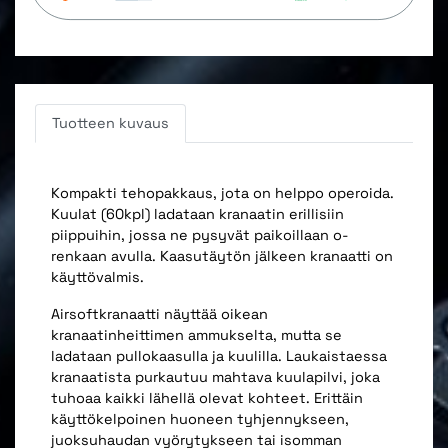
Tuotteen kuvaus
Kompakti tehopakkaus, jota on helppo operoida.
Kuulat (60kpl) ladataan kranaatin erillisiin
piippuihin, jossa ne pysyvät paikoillaan o-
renkaan avulla. Kaasutäytön jälkeen kranaatti on
käyttövalmis.
Airsoftkranaatti näyttää oikean
kranaatinheittimen ammukselta, mutta se
ladataan pullokaasulla ja kuulilla. Laukaistaessa
kranaatista purkautuu mahtava kuulapilvi, joka
tuhoaa kaikki lähellä olevat kohteet. Erittäin
käyttökelpoinen huoneen tyhjennykseen,
juoksuhaudan vyörytykseen tai isomman