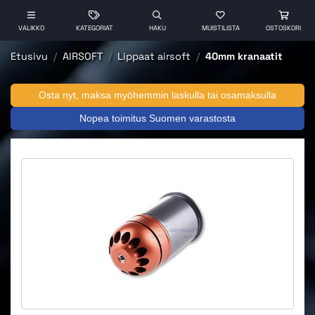
VALIKKO
KATEGORIAT
HAKU
MUISTILISTA
OSTOSKORI
Etusivu
AIRSOFT
Lippaat airsoft
40mm kranaatit
Osta nyt, maksa myöhemmin laskulla tai osamaksulla
Nopea toimitus Suomen varastosta