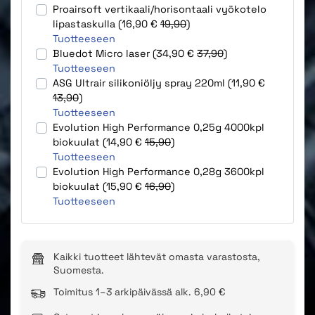
Proairsoft vertikaali/horisontaali vyökotelo
lipastaskulla (16,90 €
19,90
)
Tuotteeseen
Bluedot Micro laser (34,90 €
37,90
)
Tuotteeseen
ASG Ultrair silikoniöljy spray 220ml (11,90 €
13,90
)
Tuotteeseen
Evolution High Performance 0,25g 4000kpl
biokuulat (14,90 €
15,90
)
Tuotteeseen
Evolution High Performance 0,28g 3600kpl
biokuulat (15,90 €
16,90
)
Tuotteeseen
Kaikki tuotteet lähtevät omasta varastosta,
Suomesta.
Toimitus 1–3 arkipäivässä alk. 6,90 €