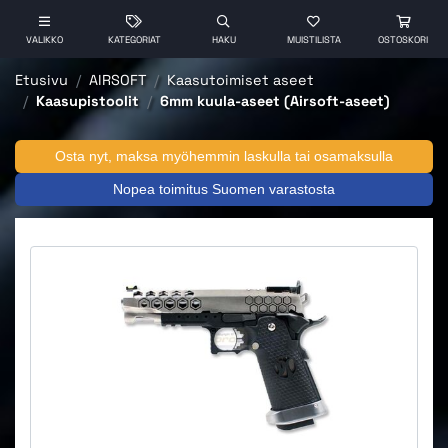
VALIKKO
KATEGORIAT
HAKU
MUISTILISTA
OSTOSKORI
Etusivu
AIRSOFT
Kaasutoimiset aseet
Kaasupistoolit
6mm kuula-aseet (Airsoft-aseet)
Osta nyt, maksa myöhemmin laskulla tai osamaksulla
Nopea toimitus Suomen varastosta