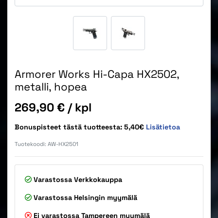
Armorer Works Hi-Capa HX2502,
metalli, hopea
Hinta
269,90 €
/ kpl
Bonuspisteet tästä tuotteesta: 5,40€
Lisätietoa
Tuotekoodi:
AW-HX2501
Varastossa
Verkkokauppa
Varastossa
Helsingin myymälä
Ei varastossa
Tampereen myymälä