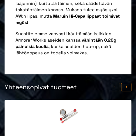
laajennin), kuitutähtäimen, sekä säädettävän
takatähtäimen kanssa. Mukana tulee myös yksi
AW:n lipas, mutta
Maruin Hi-Capa lippaat toimivat
myös!
Suosittelemme vahvasti käyttämään kaikkien
Armorer Works aseiden kanssa
vähintään 0.28g
painoisia kuulia
, koska aseiden hop-up, sekä
lähtönopeus on todella voimakas.
Yhteensopivat tuotteet