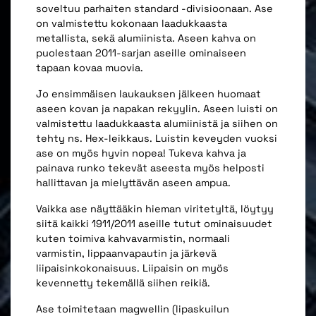
soveltuu parhaiten standard -divisioonaan. Ase
on valmistettu kokonaan laadukkaasta
metallista, sekä alumiinista. Aseen kahva on
puolestaan 2011-sarjan aseille ominaiseen
tapaan kovaa muovia.
Jo ensimmäisen laukauksen jälkeen huomaat
aseen kovan ja napakan rekyylin. Aseen luisti on
valmistettu laadukkaasta alumiinistä ja siihen on
tehty ns. Hex-leikkaus. Luistin keveyden vuoksi
ase on myös hyvin nopea! Tukeva kahva ja
painava runko tekevät aseesta myös helposti
hallittavan ja mielyttävän aseen ampua.
Vaikka ase näyttääkin hieman viritetyltä, löytyy
siitä kaikki 1911/2011 aseille tutut ominaisuudet
kuten toimiva kahvavarmistin, normaali
varmistin, lippaanvapautin ja järkevä
liipaisinkokonaisuus. Liipaisin on myös
kevennetty tekemällä siihen reikiä.
Ase toimitetaan magwellin (lipaskuilun