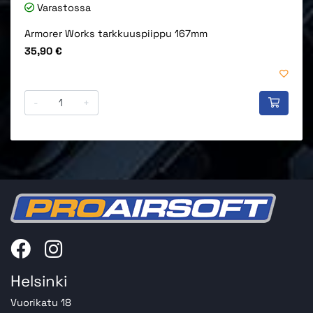
Varastossa
Armorer Works tarkkuuspiippu 167mm
Hinta
35,90 €
-
+
Helsinki
Vuorikatu 18