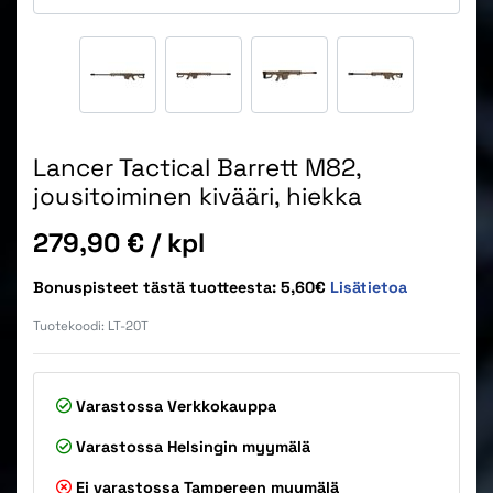
Lancer Tactical Barrett M82,
jousitoiminen kivääri, hiekka
Hinta
279,90 €
/ kpl
Bonuspisteet tästä tuotteesta: 5,60€
Lisätietoa
Tuotekoodi:
LT-20T
Varastossa
Verkkokauppa
Varastossa
Helsingin myymälä
Ei varastossa
Tampereen myymälä