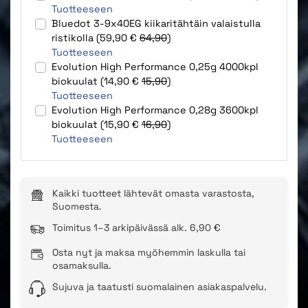
Tuotteeseen
Bluedot 3-9x40EG kiikaritähtäin valaistulla
ristikolla (59,90 €
64,90
)
Tuotteeseen
Evolution High Performance 0,25g 4000kpl
biokuulat (14,90 €
15,90
)
Tuotteeseen
Evolution High Performance 0,28g 3600kpl
biokuulat (15,90 €
16,90
)
Tuotteeseen
Kaikki tuotteet lähtevät omasta varastosta,
Suomesta.
Toimitus 1–3 arkipäivässä alk. 6,90 €
Osta nyt ja maksa myöhemmin laskulla tai
osamaksulla.
Sujuva ja taatusti suomalainen asiakaspalvelu.