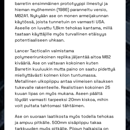
barretin ensimmäinen prototyyppi ilmestyi ja
hieman myöhemmin (1986) paranneltu versio,
M82A1. Nykyään ase on monen armeijakunnan
käytössä, joista tunnetuin on varmasti USA.
Aseelle on luvattu 1,8km tehokas kantama, millä
taataan käyttäjille myös turvallinen etäisyys
potentiaaliseen uhkaan.
Lancer Tacticalin valmistama
polymeerirunkoinen replika jäljentää aitoa M82
kivääriä. Ase on valtavan kokoinen kuten
Barretin kuuluukin mutta paino on saatu pidettyä
miellyttävästi kolmen kilon tuntumassa.
Metallinen ulkopiippu antaa viimeisen silauksen
tukevalle rakenteelle. Realistisen kokoinen 25
kuuan lipas on myös mukana. Aseen päältä
löydät varmasti tarpeeksi 20mm kiskoa, mihin
voit pultata tahtomasi tähtäimen.
Ase on suoraan laatikosta myös todella tehokas
ja ampuu pitkälle. 500mm sisäpiippu takaa
tarkkuuden myös pitkälle. Piipun halkaisija on