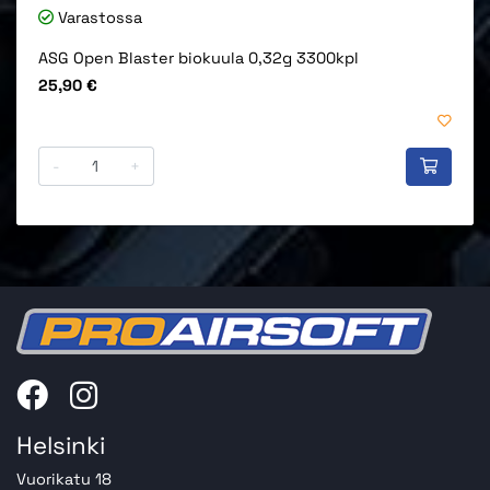
Varastossa
ASG Open Blaster biokuula 0,32g 3300kpl
Hinta
25,90 €
-
+
Helsinki
Vuorikatu 18