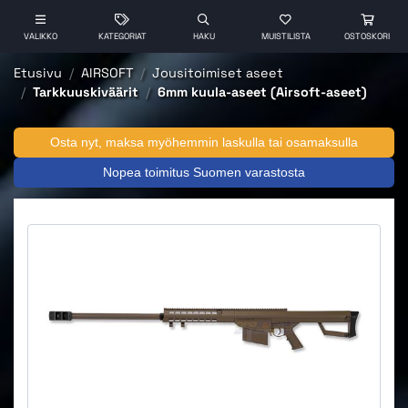
VALIKKO
KATEGORIAT
HAKU
MUISTILISTA
OSTOSKORI
Etusivu
AIRSOFT
Jousitoimiset aseet
Tarkkuuskiväärit
6mm kuula-aseet (Airsoft-aseet)
Osta nyt, maksa myöhemmin laskulla tai osamaksulla
Nopea toimitus Suomen varastosta