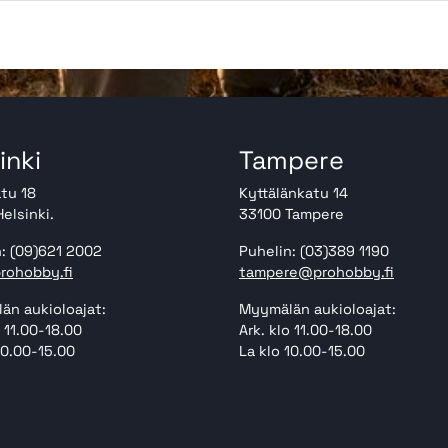
inki
Tampere
tu 18
Kyttälänkatu 14
elsinki.
33100 Tampere
: (09)621 2002
Puhelin: (03)389 1190
rohobby.fi
tampere@prohobby.fi
än aukioloajat:
Myymälän aukioloajat:
o 11.00-18.00
Ark. klo 11.00-18.00
10.00-15.00
La klo 10.00-15.00