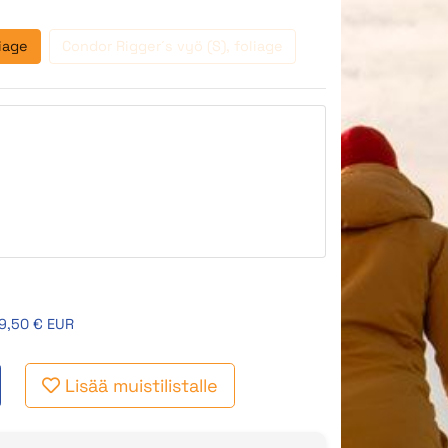
iage
Condor Rigger´s vyö (S), foliage
9,50 € EUR
Lisää muistilistalle