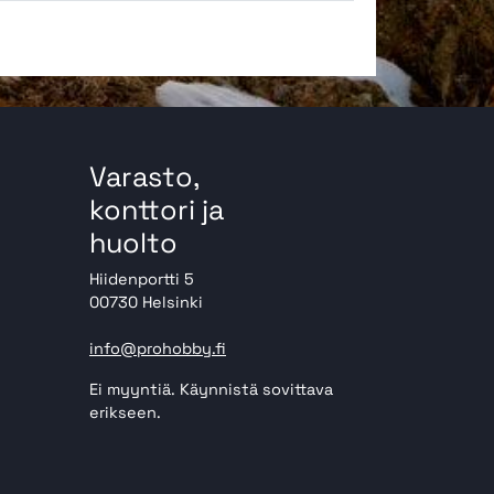
Varasto,
konttori ja
huolto
Hiidenportti 5
00730 Helsinki
info@prohobby.fi
Ei myyntiä. Käynnistä sovittava
erikseen.