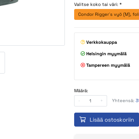
Valitse koko tai väri: *
Condor Rigger´s vyö (M), fol
Verkkokauppa
Helsingin myymälä
Tampereen myymälä
Määrä:
-
+
Yhteensä:
3
Lisää ostoskoriin