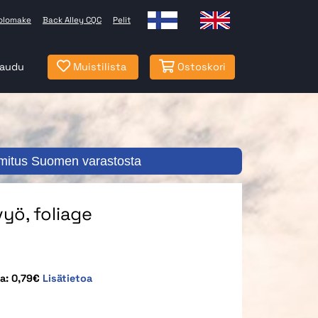
olomake
Back Alley CQC
Pelit
jaudu
Muistilista
Ostoskori
mitus Suomen varastosta
yö, foliage
ta: 0,79€
Lisätietoa