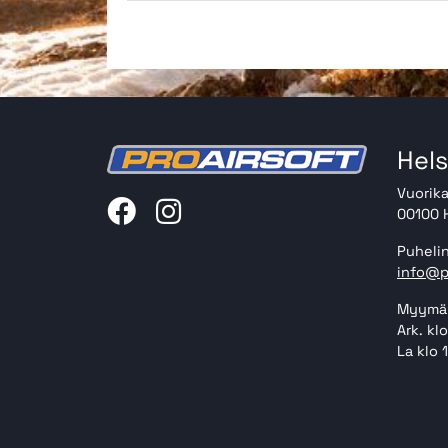
Hels
Vuorika
00100 H
Puhelin
info@p
Myymäl
Ark. kl
La klo 