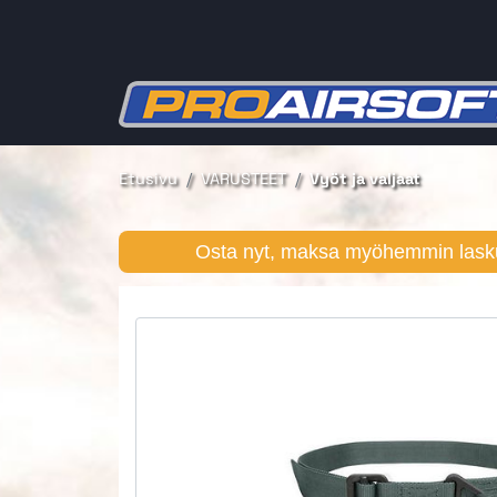
Etusivu
VARUSTEET
Vyöt ja valjaat
Osta nyt, maksa myöhemmin lasku