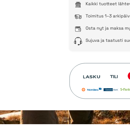
Kaikki tuotteet läht
Toimitus 1–3 arkipäiv
Osta nyt ja maksa my
Sujuva ja taatusti s