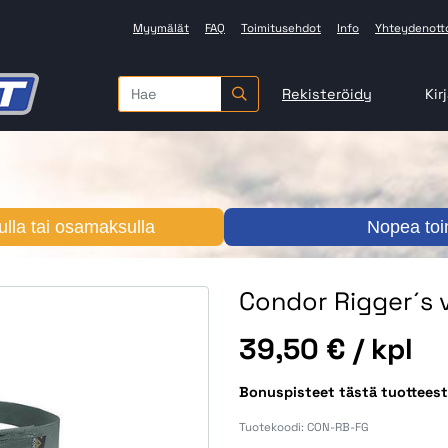
Myymälät
FAQ
Toimitusehdot
Info
Yhteydenott
Rekisteröidy
Kir
lla tai osamaksulla
Nopea toi
Condor Rigger´s v
Hinta
39,50 €
/ kpl
Bonuspisteet tästä tuottees
Tuotekoodi:
CON-RB-FG