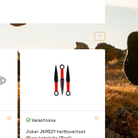
Varastossa
Varastos
Joker JKR521 heittoveitset
Cold Steel