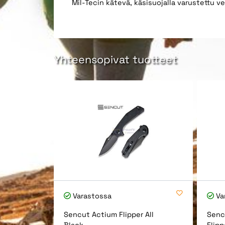
Mil-Tecin kätevä, käsisuojalla varustettu v
Yhteensopivat tuotteet
Varastossa
Va
Sencut Actium Flipper All
Senc