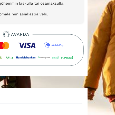
öhemmin laskulla tai osamaksulla.
uomalainen asiakaspalvelu.