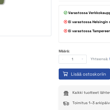
Varastossa
Verkkokaup
Ei varastossa
Helsingin
Ei varastossa
Tamperee
Määrä:
-
+
Yhteensä:
Lisää ostoskoriin
Kaikki tuotteet läht
Toimitus 1–3 arkipäiv