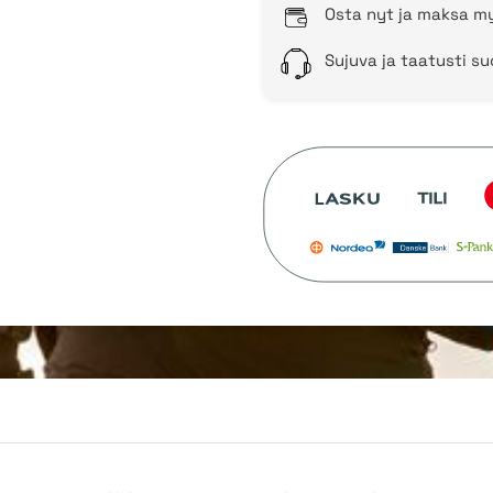
Osta nyt ja maksa my
Sujuva ja taatusti s