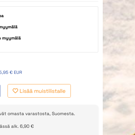
pa
 myymälä
n myymälä
5,95 € EUR
Lisää muistilistalle
evät omasta varastosta, Suomesta.
ässä alk. 6,90 €