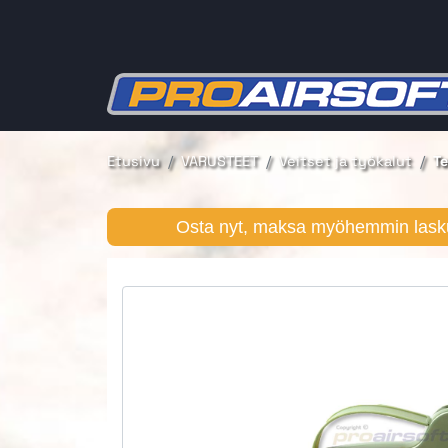
Etusivu
VARUSTEET
Veitset ja työkalut
Te
Osta nyt, maksa myöhemmin lasku