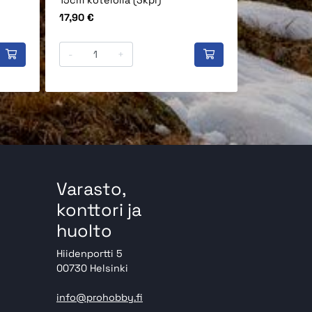
15cm kotelolla (3kpl)
SK5
Hinta
Hinta
17,90 €
64,90 €
-
+
-
Varasto,
konttori ja
huolto
Hiidenportti 5
00730 Helsinki
info@prohobby.fi