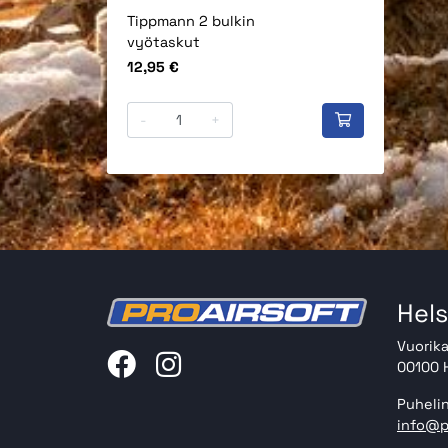
Tippmann 2 bulkin
vyötaskut
Hinta
12,95 €
-
+
Hels
Vuorika
00100 H
Puhelin
info@p