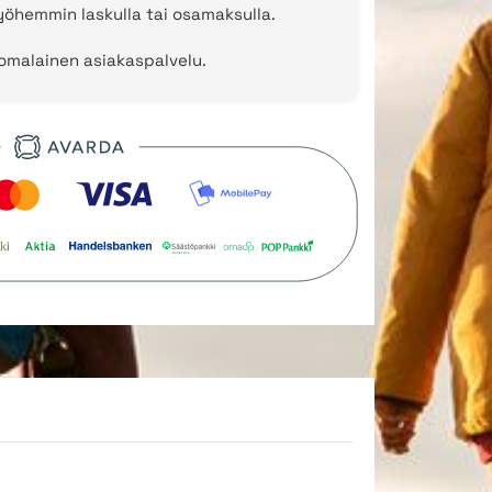
öhemmin laskulla tai osamaksulla.
uomalainen asiakaspalvelu.