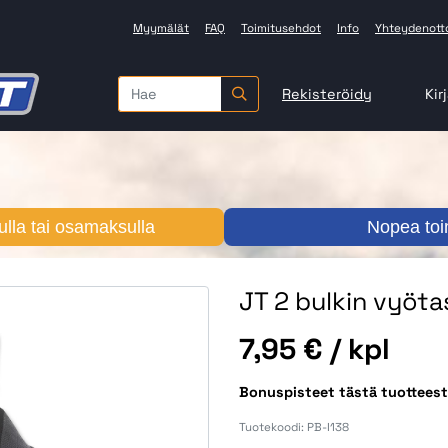
Myymälät
FAQ
Toimitusehdot
Info
Yhteydenott
Rekisteröidy
Kir
lla tai osamaksulla
Nopea toi
JT 2 bulkin vyötas
Hinta
7,95 €
/ kpl
Bonuspisteet tästä tuotteest
Tuotekoodi:
PB-I138