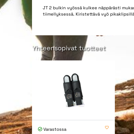
JT 2 bulkin vyössä kulkee näppärästi mukan
tiimellyksessä. Kiristettävä vyö pikaklipsill
Yhteensopivat tuotteet
Varastossa