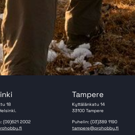
inki
Tampere
tu 18
Kyttälänkatu 14
elsinki.
33100 Tampere
: (09)621 2002
Puhelin: (03)389 1190
rohobby.fi
tampere@prohobby.fi