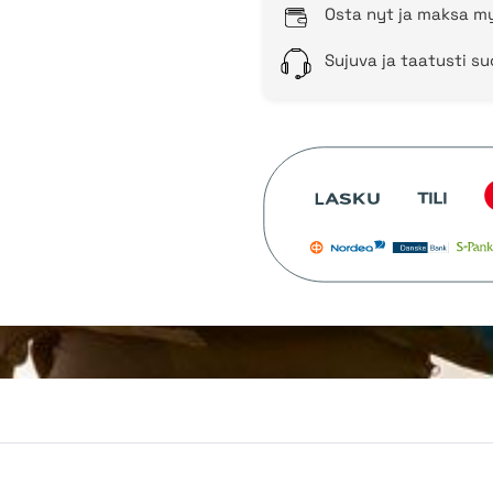
Osta nyt ja maksa my
Sujuva ja taatusti s