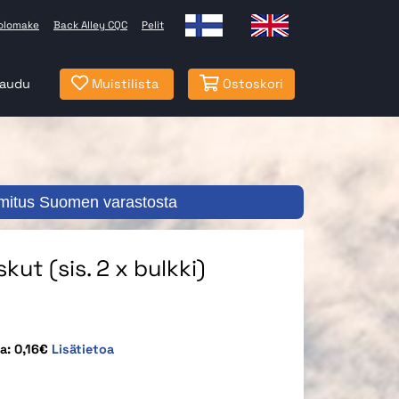
olomake
Back Alley CQC
Pelit
jaudu
Muistilista
Ostoskori
mitus Suomen varastosta
kut (sis. 2 x bulkki)
a: 0,16€
Lisätietoa