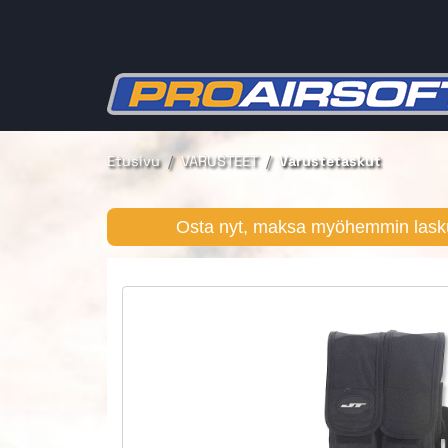
Etusivu
VARUSTEET
Varustetaskut
Osta nyt, maksa myöhemmin lasku