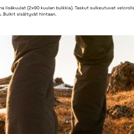
a lisäkuulat (2x90 kuulan bulkkia). Taskut sulkeutuvat velcrolla
ä. Bulkit sisältyvät hintaan.