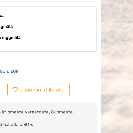
pa
yymälä
n myymälä
,95 € EUR
Lisää muistilistalle
evät omasta varastosta, Suomesta.
ässä alk. 6,90 €