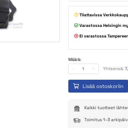
Tilattavissa
Verkkokaup
Varastossa
Helsingin m
Ei varastossa
Tamperee
Määrä:
-
+
Yhteensä:
7
Lisää ostoskoriin
Kaikki tuotteet läht
Toimitus 1–3 arkipäiv