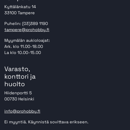
Kyttälänkatu 14
33100 Tampere
Puhelin: (03)389 1190
tampere@prohobby.fi
Myymälän aukioloajat:
Ark. klo 11.00-18.00
La klo 10.00-15.00
Varasto,
konttori ja
huolto
Hiidenportti 5
00730 Helsinki
info@prohobby.fi
Ei myyntiä. Käynnistä sovittava erikseen.