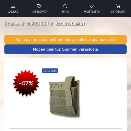
VALIKKO
KATEGORIAT
HAKU
MUISTILISTA
OSTOSKORI
Etusivu
VARUSTEET
Varustetaskut
Osta nyt, maksa myöhemmin laskulla tai osamaksulla
Nopea toimitus Suomen varastosta
TARJOUS
-47%