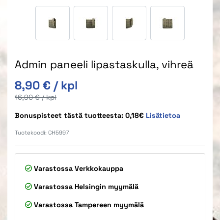
Admin paneeli lipastaskulla, vihreä
Alkuperäinen hinta
8,90 €
/ kpl
Alkuperäinen hinta
16,90 €
/ kpl
Bonuspisteet tästä tuotteesta: 0,18€
Lisätietoa
Tuotekoodi:
CH5997
Varastossa
Verkkokauppa
Varastossa
Helsingin myymälä
Varastossa
Tampereen myymälä