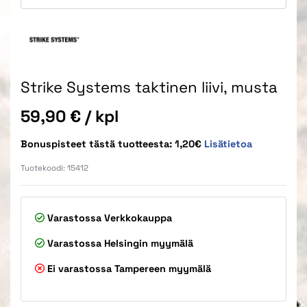
Strike Systems taktinen liivi, musta
Hinta
59,90 €
/ kpl
Bonuspisteet tästä tuotteesta: 1,20€
Lisätietoa
Tuotekoodi:
15412
Varastossa
Verkkokauppa
Varastossa
Helsingin myymälä
Ei varastossa
Tampereen myymälä