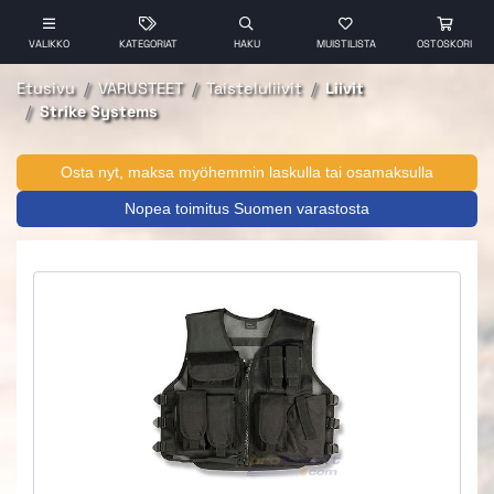
VALIKKO
KATEGORIAT
HAKU
MUISTILISTA
OSTOSKORI
Etusivu
VARUSTEET
Taisteluliivit
Liivit
Strike Systems
Osta nyt, maksa myöhemmin laskulla tai osamaksulla
Nopea toimitus Suomen varastosta