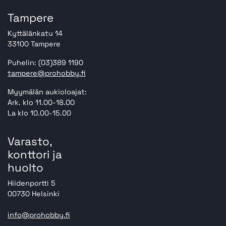
Tampere
Kyttälänkatu 14
33100 Tampere
Puhelin: (03)389 1190
tampere@prohobby.fi
Myymälän aukioloajat:
Ark. klo 11.00-18.00
La klo 10.00-15.00
Varasto,
konttori ja
huolto
Hiidenportti 5
00730 Helsinki
info@prohobby.fi