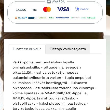
Tuotteen kuvaus
Tietoja valmistajasta
Verkkopohjainen taisteluliivi hyvillä
ominaisuuksilla: - pituuden ja leveyden
pikasäädöt. - vahva vetoketju nopeaa
pukemista/riisumista varten - tupla ompeleet
saumoissa lisäävät kestävyyttä - liukueste
olkapäässä - etutaskuissa tarranauha kiinnitys -
kolme lipastaskua M4/M16/AK/G36-lippaille,
M4/M16-lippaita mahtuu kaksi/tasku -
pistoolitasku - kaksi pistoolin lipastaskua -
tarviketasku jossa paikka nimilapulle