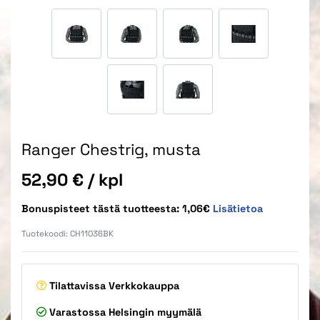
Ranger Chestrig, musta
Hinta
52,90 €
/ kpl
Bonuspisteet tästä tuotteesta: 1,06€
Lisätietoa
Tuotekoodi:
CH11036BK
Tilattavissa
Verkkokauppa
Varastossa
Helsingin myymälä