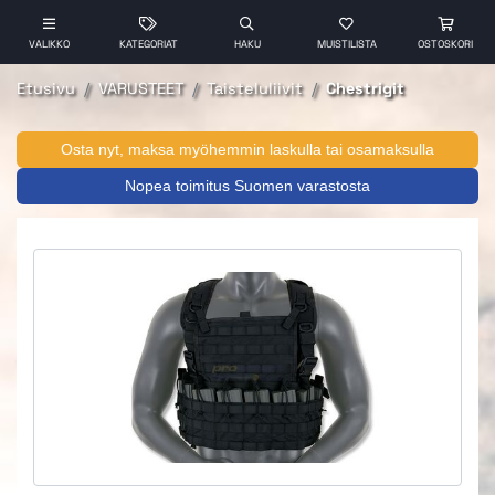
VALIKKO
KATEGORIAT
HAKU
MUISTILISTA
OSTOSKORI
Etusivu
VARUSTEET
Taisteluliivit
Chestrigit
Osta nyt, maksa myöhemmin laskulla tai osamaksulla
Nopea toimitus Suomen varastosta