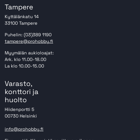
Tampere
Kyttälänkatu 14
33100 Tampere
Puhelin: (03)389 1190
tampere@prohobby.fi
Myymälän aukioloajat:
Ark. klo 11.00-18.00
La klo 10.00-15.00
Varasto,
konttori ja
huolto
Hiidenportti 5
00730 Helsinki
info@prohobby.fi