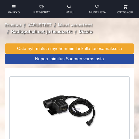
VALIKKO
KATEGORIAT
HAKU
MUISTILISTA
OSTOSKORI
Etusivu
VARUSTEET
Muut varusteet
Radiopuhelimet ja headsetit
Diablo
Osta nyt, maksa myöhemmin laskulla tai osamaksulla
Nopea toimitus Suomen varastosta