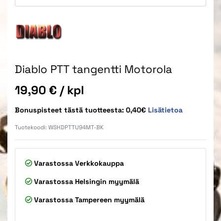
Diablo PTT tangentti Motorola
Hinta
19,90 €
/ kpl
Bonuspisteet tästä tuotteesta: 0,40€
Lisätietoa
Tuotekoodi:
WSHDPTTU94MT-BK
Varastossa
Verkkokauppa
Varastossa
Helsingin myymälä
Varastossa
Tampereen myymälä