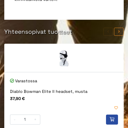
Yhteensopivat tuotteet
Varastossa
Diablo Bowman Elite II headset, musta
Hinta
37,90 €
-
+