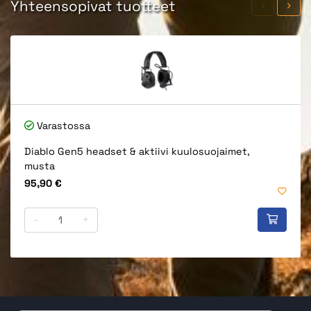
Yhteensopivat tuotteet
Varastossa
Diablo Gen5 headset & aktiivi kuulosuojaimet,
musta
Hinta
95,90 €
-
+