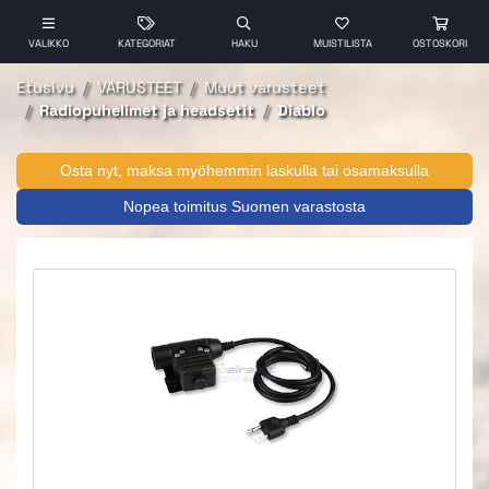
VALIKKO
KATEGORIAT
HAKU
MUISTILISTA
OSTOSKORI
Etusivu
VARUSTEET
Muut varusteet
Radiopuhelimet ja headsetit
Diablo
Osta nyt, maksa myöhemmin laskulla tai osamaksulla
Nopea toimitus Suomen varastosta