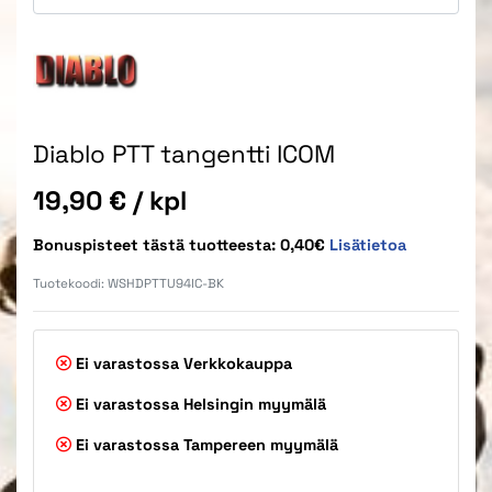
Diablo PTT tangentti ICOM
Hinta
19,90 €
/ kpl
Bonuspisteet tästä tuotteesta: 0,40€
Lisätietoa
Tuotekoodi:
WSHDPTTU94IC-BK
Ei varastossa
Verkkokauppa
Ei varastossa
Helsingin myymälä
Ei varastossa
Tampereen myymälä